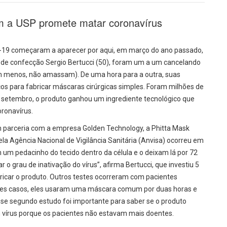
m a USP promete matar coronavírus
id-19 começaram a aparecer por aqui, em março do ano passado,
mo de confecção Sergio Bertucci (50), foram um a um cancelando
m menos, não amassam). De uma hora para a outra, suas
cos para fabricar máscaras cirúrgicas simples. Foram milhões de
 setembro, o produto ganhou um ingrediente tecnológico que
ronavírus.
m parceria com a empresa Golden Technology, a Phitta Mask
a Agência Nacional de Vigilância Sanitária (Anvisa) ocorreu em
m pedacinho do tecido dentro da célula e o deixam lá por 72
 grau de inativação do vírus”, afirma Bertucci, que investiu 5
bricar o produto. Outros testes ocorreram com pacientes
esses casos, eles usaram uma máscara comum por duas horas e
sse segundo estudo foi importante para saber se o produto
m vírus porque os pacientes não estavam mais doentes.