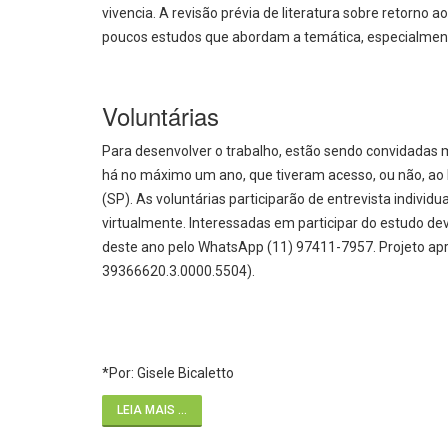
vivencia. A revisão prévia de literatura sobre retorno 
poucos estudos que abordam a temática, especialment
Voluntárias
Para desenvolver o trabalho, estão sendo convidadas m
há no máximo um ano, que tiveram acesso, ou não, ao 
(SP). As voluntárias participarão de entrevista indivi
virtualmente. Interessadas em participar do estudo d
deste ano pelo WhatsApp (11) 97411-7957. Projeto ap
39366620.3.0000.5504).
*Por: Gisele Bicaletto
LEIA MAIS ...