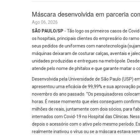
Máscara desenvolvida em parceria co
Ago 06, 2026
SÃO PAULO/SP
- Tão logo os primeiros casos de Cov
os hospitais, principais clientes do empresário do ra
seus pedidos de uniformes com nanotecnologia (suja
máquinas deixaram de costurar calças, aventais e jale
unidades produzidas e entregues na metrópole. Desde
atende pelo nome de phitalox e que garante matar o co
Desenvolvida pela Universidade de São Paulo (USP) e
apresentou uma eficácia de 99,99% e sua aprovação pel
novembro do ano passado. “Os pesquisadores colocam u
horas. É nesse momento que eles conseguem confirmar o
milhões de reais, juntamente com dois sócios, para fa
internados com Covid-19 no Hospital das Clínicas. N
depois o acessório com o ativo pelo mesmo período. E
realmente inativou o vírus ou se a máscara estava se