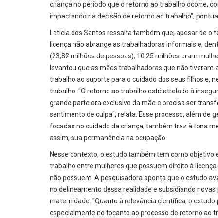
criança no período que o retorno ao trabalho ocorre, 
impactando na decisão de retorno ao trabalho", pontua
Leticia dos Santos ressalta também que, apesar de o t
licença não abrange as trabalhadoras informais e, den
(23,82 milhões de pessoas), 10,25 milhões eram mulh
levantou que as mães trabalhadoras que não tiveram 
trabalho ao suporte para o cuidado dos seus filhos e, n
trabalho. "O retorno ao trabalho está atrelado à inse
grande parte era exclusivo da mãe e precisa ser transf
sentimento de culpa", relata. Esse processo, além de g
focadas no cuidado da criança, também traz à tona me
assim, sua permanência na ocupação.
Nesse contexto, o estudo também tem como objetivo esp
trabalho entre mulheres que possuem direito à licença
não possuem. A pesquisadora aponta que o estudo avan
no delineamento dessa realidade e subsidiando novas p
maternidade. "Quanto à relevância científica, o estud
especialmente no tocante ao processo de retorno ao t