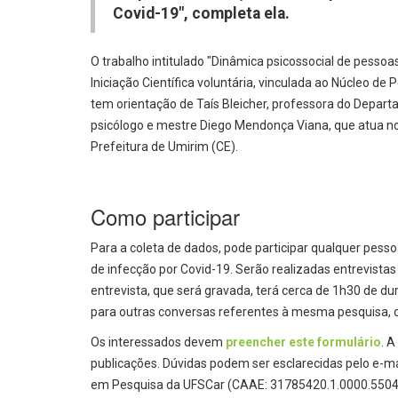
Covid-19", completa ela.
O trabalho intitulado "Dinâmica psicossocial de pessoa
Iniciação Científica voluntária, vinculada ao Núcleo de
tem orientação de Taís Bleicher, professora do Depart
psicólogo e mestre Diego Mendonça Viana, que atua no 
Prefeitura de Umirim (CE).
Como participar
Para a coleta de dados, pode participar qualquer pess
de infecção por Covid-19. Serão realizadas entrevistas
entrevista, que será gravada, terá cerca de 1h30 de du
para outras conversas referentes à mesma pesquisa, de
Os interessados devem
preencher este formulário
. A
publicações. Dúvidas podem ser esclarecidas pelo e-m
em Pesquisa da UFSCar (CAAE: 31785420.1.0000.5504