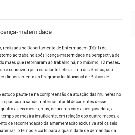
licença-maternidade
ica, realizada no Departamento de Enfermagem (DEnf) da
etorno ao trabalho após licença-maternidade na perspectiva de
ndo mães que retornaram ao trabalho há, no máximo, 12 meses,
isa é conduzida pela estudante Leticia Lima dos Santos, sob
 tem financiamento do Programa Institucional de Bolsas de
sse estudo pauta-se na compreensão da atuação das mulheres no
s impactos na saúde materno-infantil decorrentes desse
e quatro a seis meses, mas, de acordo com a pesquisadora, a
O tempo se mostra insuficiente, em relação aos quatro meses, e
ponto de recomendação da amamentação exclusiva até os seis
maternas, o tempo é curto para a quantidade de demandas da