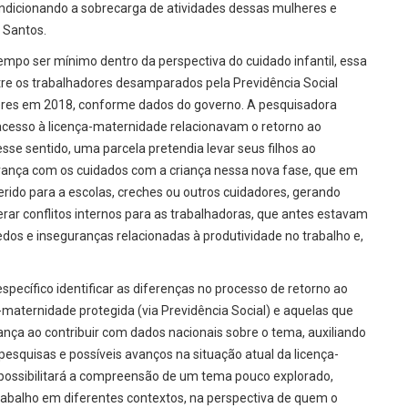
condicionando a sobrecarga de atividades dessas mulheres e
 Santos.
empo ser mínimo dentro da perspectiva do cuidado infantil, essa
tre os trabalhadores desamparados pela Previdência Social
eres em 2018, conforme dados do governo. A pesquisadora
acesso à licença-maternidade relacionavam o retorno ao
esse sentido, uma parcela pretendia levar seus filhos ao
gurança com os cuidados com a criança nessa nova fase, que em
erido para a escolas, creches ou outros cuidadores, gerando
erar conflitos internos para as trabalhadoras, que antes estavam
dos e inseguranças relacionadas à produtividade no trabalho e,
ecífico identificar as diferenças no processo de retorno ao
-maternidade protegida (via Previdência Social) e aquelas que
ça ao contribuir com dados nacionais sobre o tema, auxiliando
esquisas e possíveis avanços na situação atual da licença-
o possibilitará a compreensão de um tema pouco explorado,
rabalho em diferentes contextos, na perspectiva de quem o