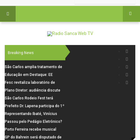
Breaking News
São Carlos amplia tratamento de
resíduos de saúde com autoclave
Educação em Destaque: EE
de última geração
Visconde da Cunha Bueno, em
Fesc revitaliza laboratório de
Santa Eudóxia, alcança nota 7,8
informática da Emeb Ulysses
Plano Diretor: audiência discute
no IDEB 2025 e celebra conquista
Picolo
mobilidade urbana e infraestrutura
São Carlos Rodeio Fest terá
histórica
operação especial de transporte
Prefeito Dr. Lapena participa do 1º
coletivo
Encontro Regional de Prefeitos
Representando Ibaté, Vinícius
para discutir soluções à crise
"The Blessed" conquista duas
Passou pelo Pedágio Eletrônico?
financeira dos municípios
vitórias por nocaute e segue
Saiba como pagar a tarifa em até
Porto Ferreira recebe musical
invicto no MMA profissional
30 dias
gratuito inspirado na Broadway
GP do Bahrein será disputado de