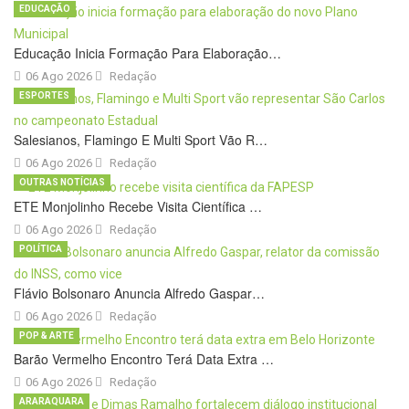
EDUCAÇÃO
Educação Inicia Formação Para Elaboração…
06 Ago 2026
Redação
ESPORTES
Salesianos, Flamingo E Multi Sport Vão R…
06 Ago 2026
Redação
OUTRAS NOTÍCIAS
ETE Monjolinho Recebe Visita Científica …
06 Ago 2026
Redação
POLÍTICA
Flávio Bolsonaro Anuncia Alfredo Gaspar…
06 Ago 2026
Redação
POP & ARTE
Barão Vermelho Encontro Terá Data Extra …
06 Ago 2026
Redação
ARARAQUARA