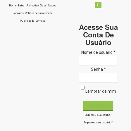
Home
Baixar Aplicativo
Classificados
Podcasts
Política de Privacidade
Publicidade
Contato
Acesse Sua
Conta De
Usuário
Nome de usuário *
Senha *
Lembrar de mim
Esqueceu sua senha?
Esqueceu seu usuário?