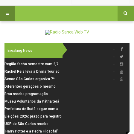
Breaking News
Região fecha semestre com 2,7
mil novosempregos e retoma
Rachel Reis leva a Divina Tour ao
saldo positivo em junho
interior de São Paulo com shows
Senac São Carlos organiza 7º
inéditos em São Carlos e Jundiaí
Fórum Internacional Senac de
Diferentes gerações o mesmo
Educadores com debates sobre
amor: pais do Saae contam como
Broa recebe programação
pensamento crítico, leitura e
a paternidade transformou suas
esportiva com corrida, vela e
Museu Voluntários da Pátria terá
diversidade
histórias
demonstração de paramotor
horário especial nesta segunda-
Prefeitura de Ibaté segue com a
feira (10)
Campanha do Agasalho segue
Eleições 2026: prazo para registro
durante o mês de agosto
de candidaturas acaba em 15 de
USP de São Carlos recebe
agosto
visitantes para apresentar cursos
'Harry Potter e a Pedra Filosofal'