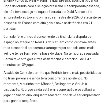
Endrick voltou ao Real Madrid na quarta-feira, após participar da
Copa do Mundo com a seleção brasileira. Na temporada passada,
ele não teve espaço na equipe liderada por Xabi Alonso e foi
emprestado ao Lyon no primeiro semestre de 2026. O atacante se
despediu da França com oito gols e nove assistências em 21
partidas.
Gonzalo foi o principal concorrente de Endrick na disputa de
espaço no ataque do Real. Os dois atuam como centroavantes,
mas o espanhol apresentou vantagem por ser dois anos mais
velho e ter se formado na base do clube. Na temporada passada,
García teve oito gols e três assistências e participou de 1.471
minutos em 39 jogos.
A saída de Gonzalo permite que Endrick tenha mais possibilidades
no time, porém ele ainda terá concorrentes no elenco. No
momento, Mourinho tem Mbappé, Bellingham e Vini Jr. à
disposição. Rodrygo ainda está em recuperação e só voltará a
jogar no fim do ano, enquanto Mastantuono deve ser emprestado
para ganhar sequência.