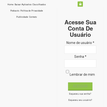
Home
Baixar Aplicativo
Classificados
Podcasts
Política de Privacidade
Publicidade
Contato
Acesse Sua
Conta De
Usuário
Nome de usuário *
Senha *
Lembrar de mim
Esqueceu sua senha?
Esqueceu seu usuário?