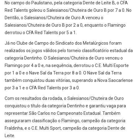
No campo do Paulistano, pela categoria Dente de Leite B, o CFA
Red Talents goleou o Salesianos/Chuteira de Ouro B por 7 a 0. No
Dentão, o Salesianos/Chuteira de Ouro A venceu o
Salesianos/Chuteira de Ouro B por 2 a 0, enquanto o Flamingo
derrotou o CFA Red Talents por 5 a 1.
Já no Clube de Campo do Sindicato dos Metalúrgicos foram
realizados os jogos válidos pelo torneio classificatório estadual da
categoria Dentinho. O Salesianos/Chuteira de Ouro venceu o
Flamingo por 4 a 0 e, na sequência, derrotou o C.E. Multi Esporte
por 1 a 0 e o Nave Sal da Terra por 8 a 0. O Nave Sal da Terra
também conquistou duas vitórias, superando a Nova Saocarlense
por 3 a 1 e o CFA Red Talents por 3 a 0.
Com os resultados da rodada, o Salesianos/Chuteira de Ouro
conquistou o título da categoria Dentinho e garantiu vaga para
representar São Carlos no Campeonato Estadual. Também
asseguraram classificação o Flamingo, campeão da categoria
Fraldinha, e o C.E. Multi Sport, campeão da categoria Dente de
Leite.