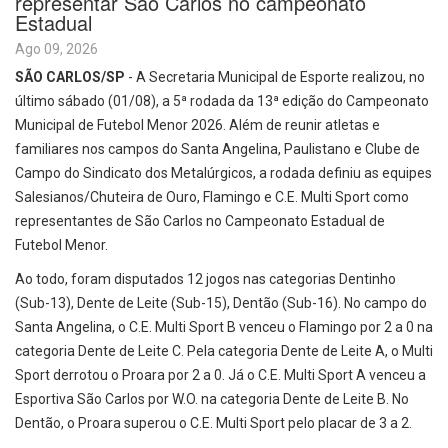
representar São Carlos no campeonato
Estadual
Ago 09, 2026
SÃO CARLOS/SP
- A Secretaria Municipal de Esporte realizou, no
último sábado (01/08), a 5ª rodada da 13ª edição do Campeonato
Municipal de Futebol Menor 2026. Além de reunir atletas e
familiares nos campos do Santa Angelina, Paulistano e Clube de
Campo do Sindicato dos Metalúrgicos, a rodada definiu as equipes
Salesianos/Chuteira de Ouro, Flamingo e C.E. Multi Sport como
representantes de São Carlos no Campeonato Estadual de
Futebol Menor.
Ao todo, foram disputados 12 jogos nas categorias Dentinho
(Sub-13), Dente de Leite (Sub-15), Dentão (Sub-16). No campo do
Santa Angelina, o C.E. Multi Sport B venceu o Flamingo por 2 a 0 na
categoria Dente de Leite C. Pela categoria Dente de Leite A, o Multi
Sport derrotou o Proara por 2 a 0. Já o C.E. Multi Sport A venceu a
Esportiva São Carlos por W.O. na categoria Dente de Leite B. No
Dentão, o Proara superou o C.E. Multi Sport pelo placar de 3 a 2.