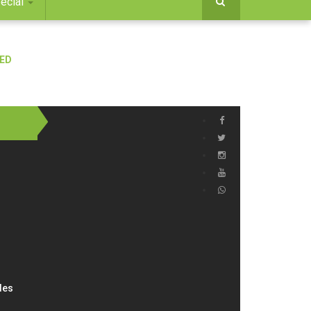
ecial
des