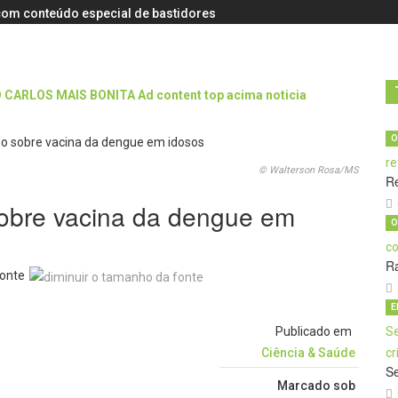
s com conteúdo especial de bastidores
O
© Walterson Rosa/MS
R
obre vacina da dengue em
O
Ra
onte
E
Publicado em
Ciência & Saúde
Se
Marcado sob