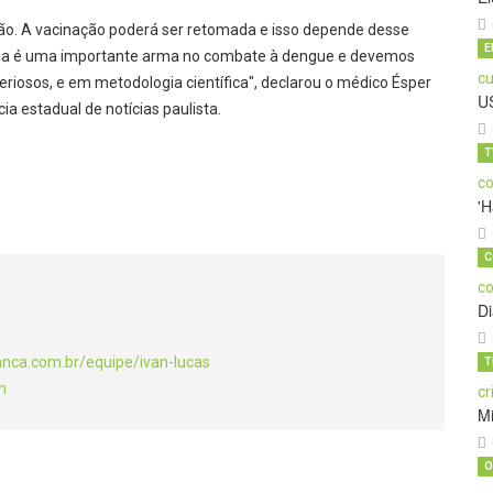
ão. A vacinação poderá ser retomada e isso depende desse
E
cina é uma importante arma no combate à dengue e devemos
riosos, e em metodologia científica", declarou o médico Ésper
U
cia estadual de notícias paulista.
T
'H
C
D
anca.com.br/equipe/ivan-lucas
T
m
M
O