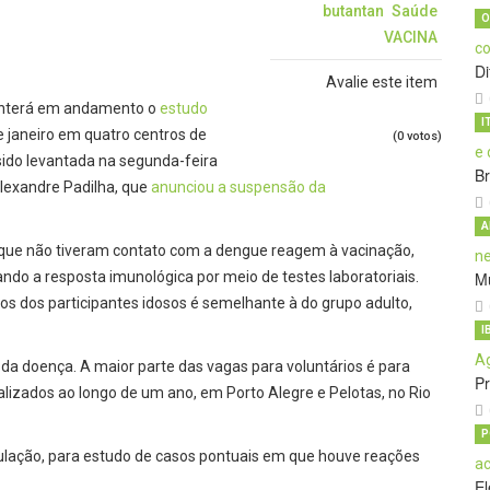
butantan
Saúde
O
VACINA
D
Avalie este item
manterá em andamento o
estudo
I
 janeiro em quatro centros de
(0 votos)
 sido levantada na segunda-feira
B
Alexandre Padilha, que
anunciou a suspensão da
A
 que não tiveram contato com a dengue reagem à vacinação,
do a resposta imunológica por meio de testes laboratoriais.
Mu
os dos participantes idosos é semelhante à do grupo adulto,
I
a da doença. A maior parte das vagas para voluntários é para
P
ealizados ao longo de um ano, em Porto Alegre e Pelotas, no Rio
P
ulação, para estudo de casos pontuais em que houve reações
El