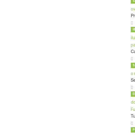
S
Pr
I
C
S
S
E
T
P