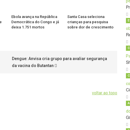
Pr
Ebola avança na República
Santa Casa seleciona
E
e
Democrática do Congo e já
crianças para pesquisa
deixa 1.751 mortos
sobre dor de crescimento
Re
C
Dengue: Anvisa cria grupo para avaliar segurança
S
da vacina do Butantan
C
C
voltar ao topo
A
Gi