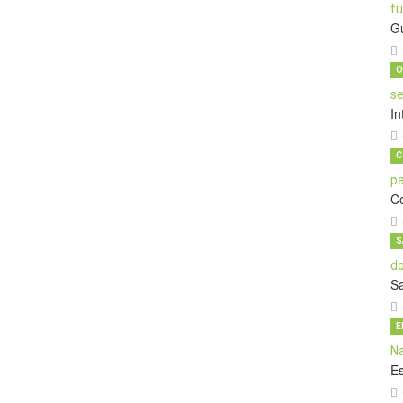
G
O
In
C
C
S
S
E
E