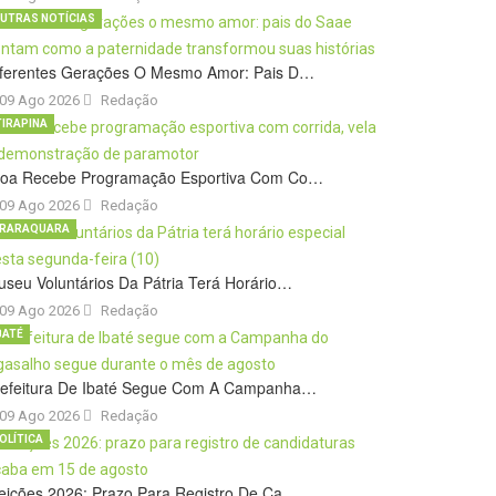
UTRAS NOTÍCIAS
iferentes Gerações O Mesmo Amor: Pais D…
09 Ago 2026
Redação
TIRAPINA
roa Recebe Programação Esportiva Com Co…
09 Ago 2026
Redação
RARAQUARA
seu Voluntários Da Pátria Terá Horário…
09 Ago 2026
Redação
BATÉ
refeitura De Ibaté Segue Com A Campanha…
09 Ago 2026
Redação
OLÍTICA
eições 2026: Prazo Para Registro De Ca…