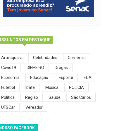
ASSUNTOS EM DESTAQUE
Araraquara
Celebridades
Comércio
Covid19
DINHEIRO
Drogas
Economia
Educação
Esporte
EUA
Futebol
Ibaté
Música
POLÍCIA
Política
Região
Saúde
São Carlos
UFSCar
Vereador
NOSSO FACEBOOK