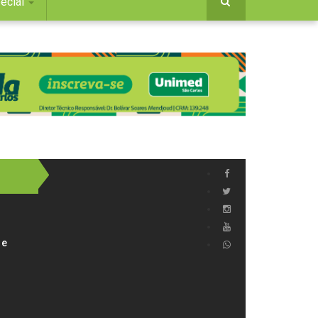
ecial
 e