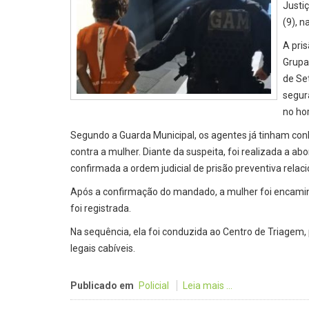
Justiç
(9), n
A pri
Grupa
de Se
segur
no ho
Segundo a Guarda Municipal, os agentes já tinham co
contra a mulher. Diante da suspeita, foi realizada a a
confirmada a ordem judicial de prisão preventiva relaci
Após a confirmação do mandado, a mulher foi encaminha
foi registrada.
Na sequência, ela foi conduzida ao Centro de Triagem,
legais cabíveis.
Publicado em
Policial
Leia mais ...