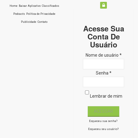
Home
Baixar Aplicativo
Classificados
Podcasts
Política de Privacidade
Publicidade
Contato
Acesse Sua
Conta De
Usuário
Nome de usuário *
Senha *
Lembrar de mim
Esqueceu sua senha?
Esqueceu seu usuário?