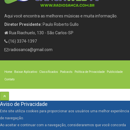
Aqui você encontra as melhores músicas e muita informação.
Diretor Presidente:
Paulo Roberto Gullo
Rua Riachuelo, 130 - São Carlos-SP
(16) 3374-1397
radiosanca@gmail.com
Home
Baixar Aplicativo
Classificados
Podcasts
Política de Privacidade
Publicidade
Contato
Aviso de Privacidade
Este site utiliza cookies para proporcionar aos usuários uma melhor experiência
de navegação.
Ao aceitar e continuar com a navegação, consideraremos que você concorda