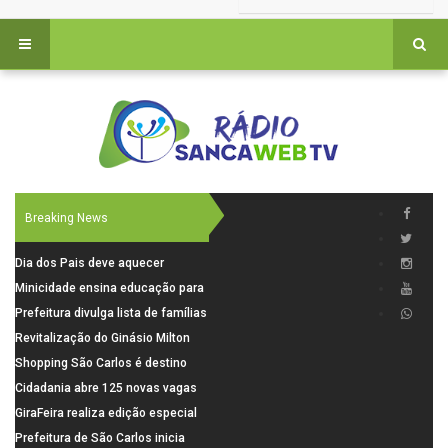
Breaking News
Dia dos Pais deve aquecer
comércio de São Carlos com
Minicidade ensina educação para
renda em alta e maior circulação
o trânsito a 264 crianças da rede
Prefeitura divulga lista de famílias
de consumidores
municipal
pré-selecionadas pela Caixa para
Revitalização do Ginásio Milton
o Residencial Santa Felícia
Olaio filho avança com obras de
Shopping São Carlos é destino
recuperação
para celebrar o Dia dos Pais com
Cidadania abre 125 novas vagas
presentes, gastronomia e lazer
para oficinas de convivência
GiraFeira realiza edição especial
de Dia dos Pais neste domingo (9)
Prefeitura de São Carlos inicia