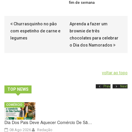
fim de semana
Churrasquinho no pão
Aprenda a fazer um
com espetinho de carne e
brownie de três
legumes
chocolates para celebrar
o Dia dos Namorados
voltar ao topo
Prev
Next
TOP NEWS
COMÉRCIO
Dia Dos Pais Deve Aquecer Comércio De Sã…
08 Ago 2026
Redação