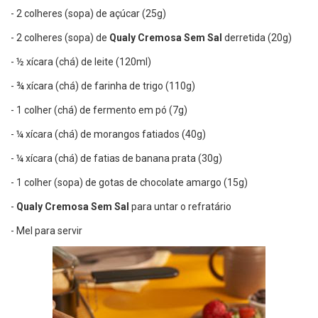
- 2 colheres (sopa) de açúcar (25g)
- 2 colheres (sopa) de
Qualy Cremosa Sem Sal
derretida (20g)
- ½ xícara (chá) de leite (120ml)
- ¾ xícara (chá) de farinha de trigo (110g)
- 1 colher (chá) de fermento em pó (7g)
- ¼ xícara (chá) de morangos fatiados (40g)
- ¼ xícara (chá) de fatias de banana prata (30g)
- 1 colher (sopa) de gotas de chocolate amargo (15g)
-
Qualy Cremosa Sem Sal
para untar o refratário
- Mel para servir