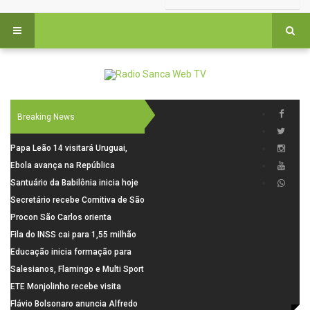
Breaking News
Papa Leão 14 visitará Uruguai,
Argentina e Peru em novembro,
Ebola avança na República
diz Vaticano
Democrática do Congo e já deixa
Santuário da Babilônia inicia hoje
1.751 mortos
(06), uma programação especial
Secretário recebe Comitiva de São
para os seus 160 anos de história.
Carlos para debater investimentos
Procon São Carlos orienta
em rodovias
consumidores sobre cuidados
Fila do INSS cai para 1,55 milhão
nas compras para o Dia dos Pais
em julho, com alta de 66,5% nos
Educação inicia formação para
pedidos negados em 2026
elaboração do novo Plano
Salesianos, Flamingo e Multi Sport
Municipal
vão representar São Carlos no
ETE Monjolinho recebe visita
campeonato Estadual
científica da FAPESP
Flávio Bolsonaro anuncia Alfredo