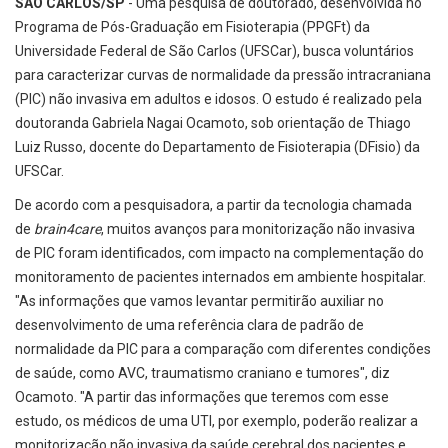
SÃO CARLOS/SP
- Uma pesquisa de doutorado, desenvolvida no
Programa de Pós-Graduação em Fisioterapia (PPGFt) da
Universidade Federal de São Carlos (UFSCar), busca voluntários
para caracterizar curvas de normalidade da pressão intracraniana
(PIC) não invasiva em adultos e idosos. O estudo é realizado pela
doutoranda Gabriela Nagai Ocamoto, sob orientação de Thiago
Luiz Russo, docente do Departamento de Fisioterapia (DFisio) da
UFSCar.
De acordo com a pesquisadora, a partir da tecnologia chamada
de
brain4care
, muitos avanços para monitorização não invasiva
de PIC foram identificados, com impacto na complementação do
monitoramento de pacientes internados em ambiente hospitalar.
"As informações que vamos levantar permitirão auxiliar no
desenvolvimento de uma referência clara de padrão de
normalidade da PIC para a comparação com diferentes condições
de saúde, como AVC, traumatismo craniano e tumores", diz
Ocamoto. "A partir das informações que teremos com esse
estudo, os médicos de uma UTI, por exemplo, poderão realizar a
monitorização não invasiva da saúde cerebral dos pacientes e