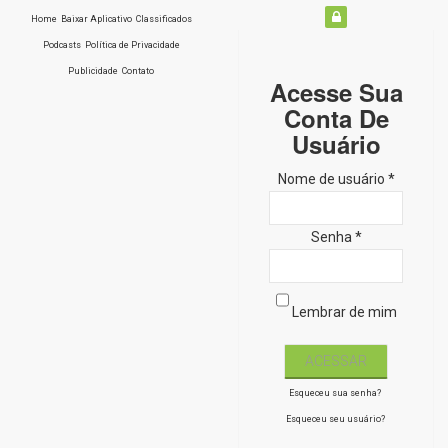
Home
Baixar Aplicativo
Classificados
Podcasts
Política de Privacidade
Publicidade
Contato
Acesse Sua
Conta De
Usuário
Nome de usuário *
Senha *
Lembrar de mim
Esqueceu sua senha?
Esqueceu seu usuário?