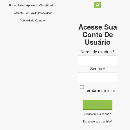
Home
Baixar Aplicativo
Classificados
Podcasts
Política de Privacidade
Publicidade
Contato
Acesse Sua
Conta De
Usuário
Nome de usuário *
Senha *
Lembrar de mim
Esqueceu sua senha?
Esqueceu seu usuário?