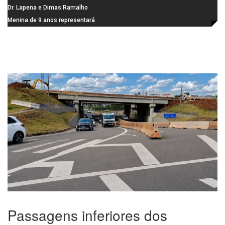
INSS, como vice
data extra em Belo Horizonte
Dr. Lapena e Dimas Ramalho
fortalecem diálogo institucional
Menina de 9 anos representará
em prol do desenvolvimento de
Ibaté na final do Miss São Paulo
Araraquara
Teen Brasil
Passagens inferiores dos