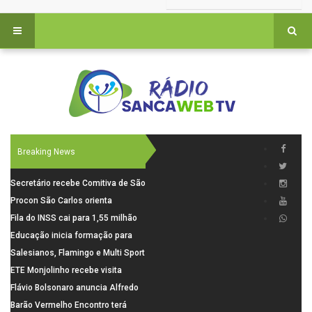
Breaking News
Secretário recebe Comitiva de São
Carlos para debater investimentos
Procon São Carlos orienta
em rodovias
consumidores sobre cuidados
Fila do INSS cai para 1,55 milhão
nas compras para o Dia dos Pais
em julho, com alta de 66,5% nos
Educação inicia formação para
pedidos negados em 2026
elaboração do novo Plano
Salesianos, Flamingo e Multi Sport
Municipal
vão representar São Carlos no
ETE Monjolinho recebe visita
campeonato Estadual
científica da FAPESP
Flávio Bolsonaro anuncia Alfredo
Gaspar, relator da comissão do
Barão Vermelho Encontro terá