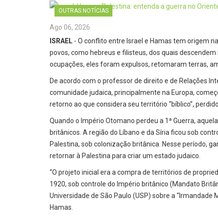
OUTRAS NOTÍCIAS
Ago 06, 2026
ISRAEL
- O conflito entre Israel e Hamas tem origem na
povos, como hebreus e filisteus, dos quais descendem 
ocupações, eles foram expulsos, retomaram terras, a
De acordo com o professor de direito e de Relações Inte
comunidade judaica, principalmente na Europa, começo
retorno ao que considera seu território “bíblico”, perd
Quando o Império Otomano perdeu a 1ª Guerra, aquela r
britânicos. A região do Líbano e da Síria ficou sob cont
Palestina, sob colonização britânica. Nesse período, g
retornar à Palestina para criar um estado judaico.
“O projeto inicial era a compra de territórios de prop
1920, sob controle do Império britânico (Mandato Britâ
Universidade de São Paulo (USP) sobre a “Irmandade 
Hamas.