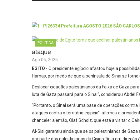
POLÍTICA
ataque
Ago 06, 2026
EGITO
- O presidente egípcio afastou hoje a possibilid
Hamas, por medo de que a península do Sinai se torne u
Deslocar cidadãos palestinianos da Faixa de Gaza para 
luta de Gaza passará para o Sinai", considerou Abdel Fat
"Portanto, o Sinai será uma base de operações contra Isr
ataques contra o território egípcio", afirmou o presid
chanceler alemão, Olaf Scholz, que está a visitar o Cair
Al-Sisi garantiu ainda que se os palestinianos de Ga
por parte dos palestinianos da Cisjordânia em direção à