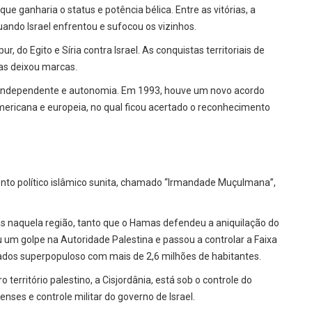
e ganharia o status e potência bélica. Entre as vitórias, a
uando Israel enfrentou e sufocou os vizinhos.
 do Egito e Síria contra Israel. As conquistas territoriais de
Mas deixou marcas.
do independente e autonomia. Em 1993, houve um novo acordo
mericana e europeia, no qual ficou acertado o reconhecimento
ento político islâmico sunita, chamado “Irmandade Muçulmana”,
tas naquela região, tanto que o Hamas defendeu a aniquilação do
u um golpe na Autoridade Palestina e passou a controlar a Faixa
ados superpopuloso com mais de 2,6 milhões de habitantes.
 território palestino, a Cisjordânia, está sob o controle do
nses e controle militar do governo de Israel.