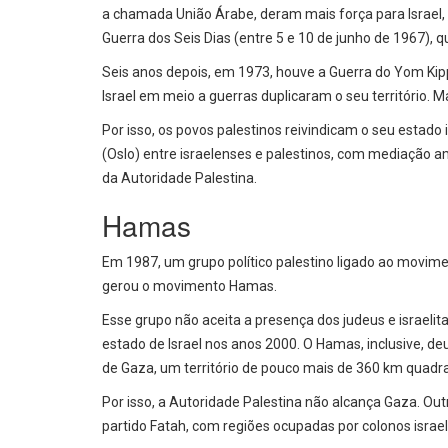
a chamada União Árabe, deram mais força para Israel, qu
Guerra dos Seis Dias (entre 5 e 10 de junho de 1967), q
Seis anos depois, em 1973, houve a Guerra do Yom Kippur,
Israel em meio a guerras duplicaram o seu território. 
Por isso, os povos palestinos reivindicam o seu esta
(Oslo) entre israelenses e palestinos, com mediação a
da Autoridade Palestina.
Hamas
Em 1987, um grupo político palestino ligado ao movim
gerou o movimento Hamas.
Esse grupo não aceita a presença dos judeus e israeli
estado de Israel nos anos 2000. O Hamas, inclusive, de
de Gaza, um território de pouco mais de 360 km quadr
Por isso, a Autoridade Palestina não alcança Gaza. Outro
partido Fatah, com regiões ocupadas por colonos israele