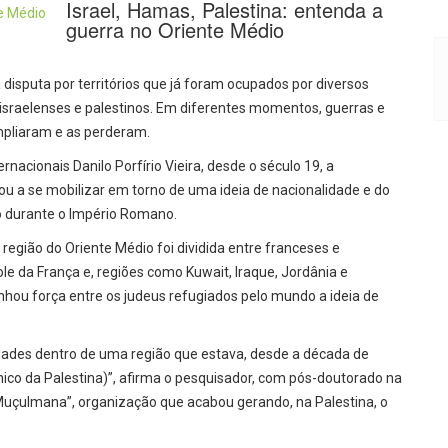
Israel, Hamas, Palestina: entenda a
guerra no Oriente Médio
 disputa por territórios que já foram ocupados por diversos
israelenses e palestinos. Em diferentes momentos, guerras e
mpliaram e as perderam.
rnacionais Danilo Porfírio Vieira, desde o século 19, a
u a se mobilizar em torno de uma ideia de nacionalidade e do
ido durante o Império Romano.
egião do Oriente Médio foi dividida entre franceses e
role da França e, regiões como Kuwait, Iraque, Jordânia e
anhou força entre os judeus refugiados pelo mundo a ideia de
riedades dentro de uma região que estava, desde a década de
nico da Palestina)”, afirma o pesquisador, com pós-doutorado na
Muçulmana”, organização que acabou gerando, na Palestina, o