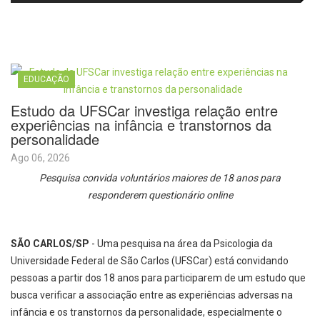
em prol do desenvolvimento de
Ibaté na final do Miss São Paulo
Araraquara
Teen Brasil
EDUCAÇÃO
Estudo da UFSCar investiga relação entre
experiências na infância e transtornos da
personalidade
Ago 06, 2026
Pesquisa convida voluntários maiores de 18 anos para
responderem questionário online
SÃO CARLOS/SP
- Uma pesquisa na área da Psicologia da
Universidade Federal de São Carlos (UFSCar) está convidando
pessoas a partir dos 18 anos para participarem de um estudo que
busca verificar a associação entre as experiências adversas na
infância e os transtornos da personalidade, especialmente o