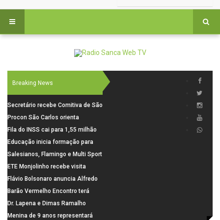
Breaking News
Secretário recebe Comitiva de São
Carlos para debater investimentos
Procon São Carlos orienta
em rodovias
consumidores sobre cuidados
Fila do INSS cai para 1,55 milhão
nas compras para o Dia dos Pais
em julho, com alta de 66,5% nos
Educação inicia formação para
pedidos negados em 2026
elaboração do novo Plano
Salesianos, Flamingo e Multi Sport
Municipal
vão representar São Carlos no
ETE Monjolinho recebe visita
campeonato Estadual
científica da FAPESP
Flávio Bolsonaro anuncia Alfredo
Gaspar, relator da comissão do
Barão Vermelho Encontro terá
INSS, como vice
data extra em Belo Horizonte
Dr. Lapena e Dimas Ramalho
fortalecem diálogo institucional
Menina de 9 anos representará