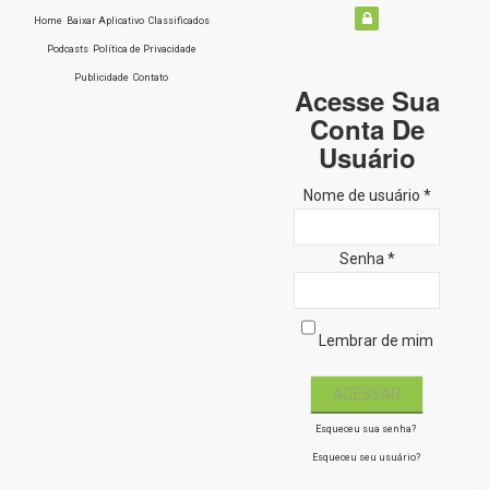
Home
Baixar Aplicativo
Classificados
Podcasts
Política de Privacidade
Publicidade
Contato
Acesse Sua
Conta De
Usuário
Nome de usuário *
Senha *
Lembrar de mim
Esqueceu sua senha?
Esqueceu seu usuário?