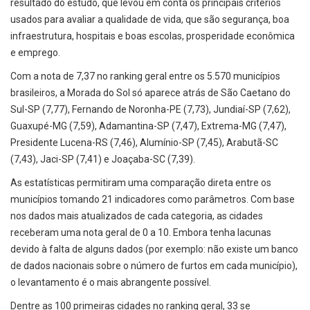
resultado do estudo, que levou em conta os principais critérios
usados para avaliar a qualidade de vida, que são segurança, boa
infraestrutura, hospitais e boas escolas, prosperidade econômica
e emprego.
Com a nota de 7,37 no ranking geral entre os 5.570 municípios
brasileiros, a Morada do Sol só aparece atrás de São Caetano do
Sul-SP (7,77), Fernando de Noronha-PE (7,73), Jundiaí-SP (7,62),
Guaxupé-MG (7,59), Adamantina-SP (7,47), Extrema-MG (7,47),
Presidente Lucena-RS (7,46), Alumínio-SP (7,45), Arabutã-SC
(7,43), Jaci-SP (7,41) e Joaçaba-SC (7,39).
As estatísticas permitiram uma comparação direta entre os
municípios tomando 21 indicadores como parâmetros. Com base
nos dados mais atualizados de cada categoria, as cidades
receberam uma nota geral de 0 a 10. Embora tenha lacunas
devido à falta de alguns dados (por exemplo: não existe um banco
de dados nacionais sobre o número de furtos em cada município),
o levantamento é o mais abrangente possível.
Dentre as 100 primeiras cidades no ranking geral, 33 se