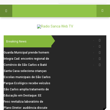
Breaking News
Guarda Municipal prende homem
por tentativa de furto em CEMEI
Integra Cad: encontro regional de
após cerco em São Carlos
segurança púbica será realizado
Comércio de São Carlos e Ibaté
dia 10 de agosto em São Carlos
terá horário especial para o dia
Santa Casa seleciona crianças
dos Pais
para pesquisa sobre dor de
Escolas municipais de São Carlos
crescimento
superam média Nacional do IDEB
Parque Ecológico recebe veículos
elétricos e moderniza rotina de
São Carlos amplia tratamento de
manejo dos animais
resíduos de saúde com autoclave
Educação em Destaque: EE
de última geração
Visconde da Cunha Bueno, em
Fesc revitaliza laboratório de
Santa Eudóxia, alcança nota 7,8
informática da Emeb Ulysses
Plano Diretor: audiência discute