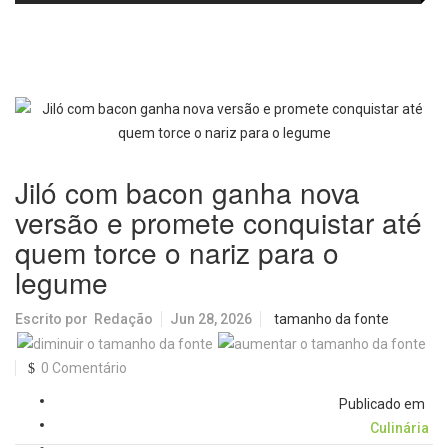
no IDEB 2025 e celebra conquista
Picolo
mobilidade urbana e infraestrutura
histórica
Jiló com bacon ganha nova
versão e promete conquistar até
quem torce o nariz para o
legume
Escrito por
Redação
Jun 28, 2026
tamanho da fonte
0 Comentário
Publicado em
Culinária