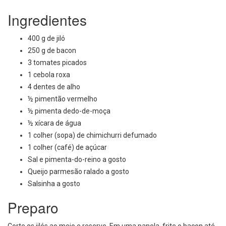
Ingredientes
400 g de jiló
250 g de bacon
3 tomates picados
1 cebola roxa
4 dentes de alho
½ pimentão vermelho
½ pimenta dedo-de-moça
½ xícara de água
1 colher (sopa) de chimichurri defumado
1 colher (café) de açúcar
Sal e pimenta-do-reino a gosto
Queijo parmesão ralado a gosto
Salsinha a gosto
Preparo