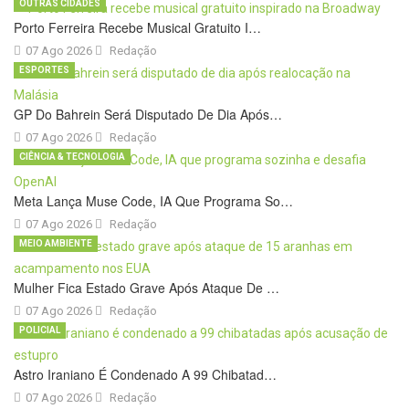
OUTRAS CIDADES
Porto Ferreira Recebe Musical Gratuito I…
07 Ago 2026
Redação
ESPORTES
GP Do Bahrein Será Disputado De Dia Após…
07 Ago 2026
Redação
CIÊNCIA & TECNOLOGIA
Meta Lança Muse Code, IA Que Programa So…
07 Ago 2026
Redação
MEIO AMBIENTE
Mulher Fica Estado Grave Após Ataque De …
07 Ago 2026
Redação
POLICIAL
Astro Iraniano É Condenado A 99 Chibatad…
07 Ago 2026
Redação