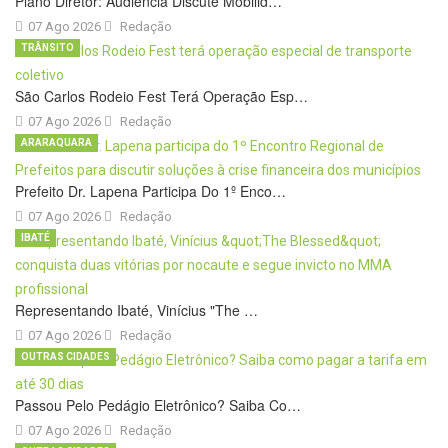
Plano Diretor: Audiência Discute Mobilid…
07 Ago 2026
Redação
TRÂNSITO
São Carlos Rodeio Fest Terá Operação Esp…
07 Ago 2026
Redação
ARARAQUARA
Prefeito Dr. Lapena Participa Do 1º Enco…
07 Ago 2026
Redação
IBATÉ
Representando Ibaté, Vinícius "The …
07 Ago 2026
Redação
OUTRAS CIDADES
Passou Pelo Pedágio Eletrônico? Saiba Co…
07 Ago 2026
Redação