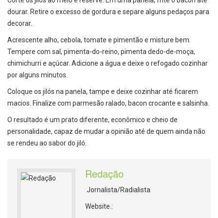
Corte os jilós ao meio e reserve. Em uma panela, frite o bacon até
dourar. Retire o excesso de gordura e separe alguns pedaços para
decorar.
Acrescente alho, cebola, tomate e pimentão e misture bem.
Tempere com sal, pimenta-do-reino, pimenta dedo-de-moça,
chimichurri e açúcar. Adicione a água e deixe o refogado cozinhar
por alguns minutos.
Coloque os jilós na panela, tampe e deixe cozinhar até ficarem
macios. Finalize com parmesão ralado, bacon crocante e salsinha.
O resultado é um prato diferente, econômico e cheio de
personalidade, capaz de mudar a opinião até de quem ainda não
se rendeu ao sabor do jiló.
Redação
Jornalista/Radialista
Website.: