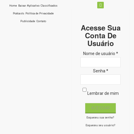
Home
Baixar Aplicativo
Classificados
Podcasts
Política de Privacidade
Publicidade
Contato
Acesse Sua
Conta De
Usuário
Nome de usuário *
Senha *
Lembrar de mim
Esqueceu sua senha?
Esqueceu seu usuário?