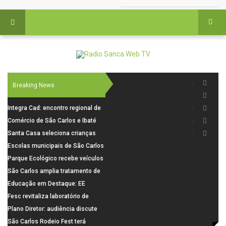
Breaking News
Integra Cad: encontro regional de
segurança púbica será realizado
Comércio de São Carlos e Ibaté
dia 10 de agosto em São Carlos
terá horário especial para o dia
Santa Casa seleciona crianças
dos Pais
para pesquisa sobre dor de
Escolas municipais de São Carlos
crescimento
superam média Nacional do IDEB
Parque Ecológico recebe veículos
elétricos e moderniza rotina de
São Carlos amplia tratamento de
manejo dos animais
resíduos de saúde com autoclave
Educação em Destaque: EE
de última geração
Visconde da Cunha Bueno, em
Fesc revitaliza laboratório de
Santa Eudóxia, alcança nota 7,8
informática da Emeb Ulysses
Plano Diretor: audiência discute
no IDEB 2025 e celebra conquista
Picolo
mobilidade urbana e infraestrutura
São Carlos Rodeio Fest terá