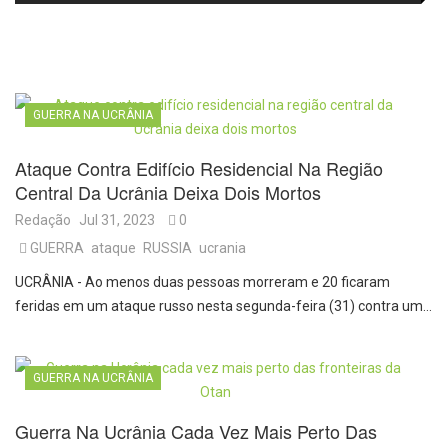
histórica
operação especial de transporte
coletivo
GUERRA NA UCRÂNIA
Ataque Contra Edifício Residencial Na Região
Central Da Ucrânia Deixa Dois Mortos
Redação
Jul 31, 2023
0
GUERRA
ataque
RUSSIA
ucrania
UCRÂNIA - Ao menos duas pessoas morreram e 20 ficaram
feridas em um ataque russo nesta segunda-feira (31) contra um…
GUERRA NA UCRÂNIA
Guerra Na Ucrânia Cada Vez Mais Perto Das