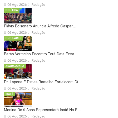
06 Ago 2026
Redação
POLÍTICA
Flávio Bolsonaro Anuncia Alfredo Gaspar…
06 Ago 2026
Redação
POP & ARTE
Barão Vermelho Encontro Terá Data Extra …
06 Ago 2026
Redação
ARARAQUARA
Dr. Lapena E Dimas Ramalho Fortalecem Di…
06 Ago 2026
Redação
IBATÉ
Menina De 9 Anos Representará Ibaté Na F…
06 Ago 2026
Redação