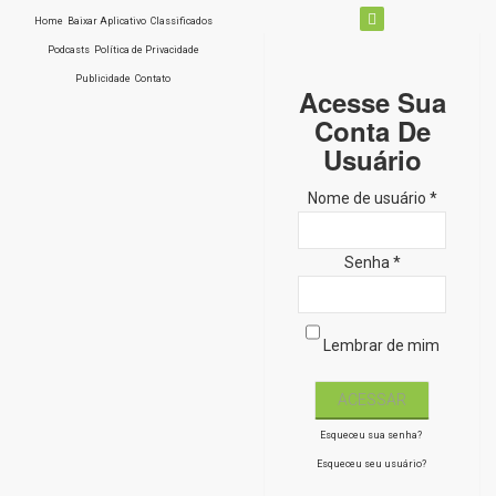
Home
Baixar Aplicativo
Classificados
Podcasts
Política de Privacidade
Publicidade
Contato
Acesse Sua
Conta De
Usuário
Nome de usuário *
Senha *
Lembrar de mim
Esqueceu sua senha?
Esqueceu seu usuário?