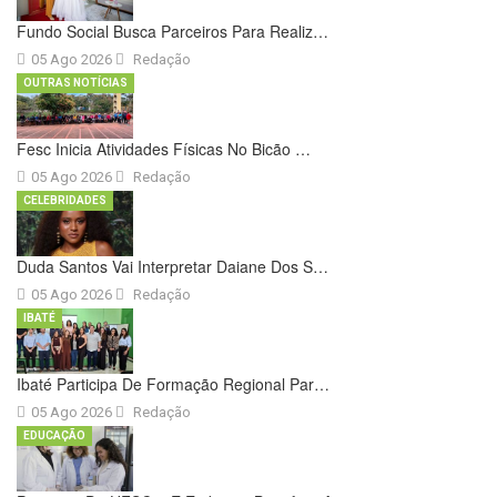
Fundo Social Busca Parceiros Para Realiz…
05 Ago 2026
Redação
OUTRAS NOTÍCIAS
Fesc Inicia Atividades Físicas No Bicão …
05 Ago 2026
Redação
CELEBRIDADES
Duda Santos Vai Interpretar Daiane Dos S…
05 Ago 2026
Redação
IBATÉ
Ibaté Participa De Formação Regional Par…
05 Ago 2026
Redação
EDUCAÇÃO