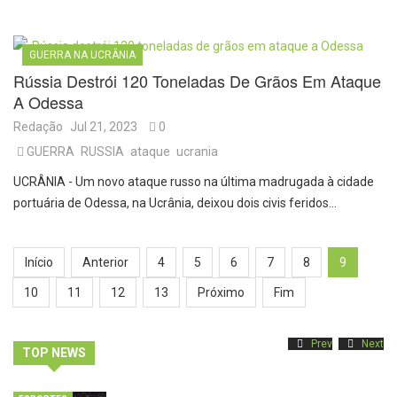
GUERRA NA UCRÂNIA
Rússia Destrói 120 Toneladas De Grãos Em Ataque
A Odessa
Redação
Jul 21, 2023
0
GUERRA
RUSSIA
ataque
ucrania
UCRÂNIA - Um novo ataque russo na última madrugada à cidade
portuária de Odessa, na Ucrânia, deixou dois civis feridos…
Início
Anterior
4
5
6
7
8
9
10
11
12
13
Próximo
Fim
Prev
Next
TOP NEWS