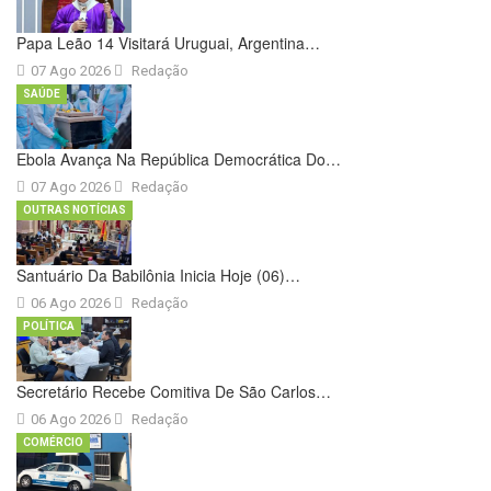
Papa Leão 14 Visitará Uruguai, Argentina…
07 Ago 2026
Redação
SAÚDE
Ebola Avança Na República Democrática Do…
07 Ago 2026
Redação
OUTRAS NOTÍCIAS
Santuário Da Babilônia Inicia Hoje (06)…
06 Ago 2026
Redação
POLÍTICA
Secretário Recebe Comitiva De São Carlos…
06 Ago 2026
Redação
COMÉRCIO