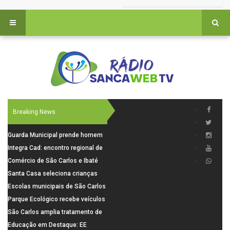
Breaking News
Guarda Municipal prende homem
por tentativa de furto em CEMEI
Integra Cad: encontro regional de
após cerco em São Carlos
segurança púbica será realizado
Comércio de São Carlos e Ibaté
dia 10 de agosto em São Carlos
terá horário especial para o dia
Santa Casa seleciona crianças
dos Pais
para pesquisa sobre dor de
Escolas municipais de São Carlos
crescimento
superam média Nacional do IDEB
Parque Ecológico recebe veículos
elétricos e moderniza rotina de
São Carlos amplia tratamento de
manejo dos animais
resíduos de saúde com autoclave
Educação em Destaque: EE