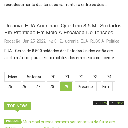
recrudescimento das tensões na fronteira entre os dois…
Ucrânia: EUA Anunciam Que Têm 8,5 Mil Soldados
Em Prontidão Em Meio À Escalada De Tensões
Redação
Jan 25, 2022
0
ucrania
EUA
RUSSIA
Política
EUA - Cerca de 8.500 soldados dos Estados Unidos estão em
alerta máximo para serem mobilizados em meio à crescente…
Início
Anterior
70
71
72
73
74
75
76
77
78
79
Próximo
Fim
Prev
Next
TOP NEWS
POLICIAL