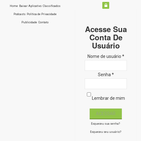
Home
Baixar Aplicativo
Classificados
Podcasts
Política de Privacidade
Publicidade
Contato
Acesse Sua
Conta De
Usuário
Nome de usuário *
Senha *
Lembrar de mim
Esqueceu sua senha?
Esqueceu seu usuário?