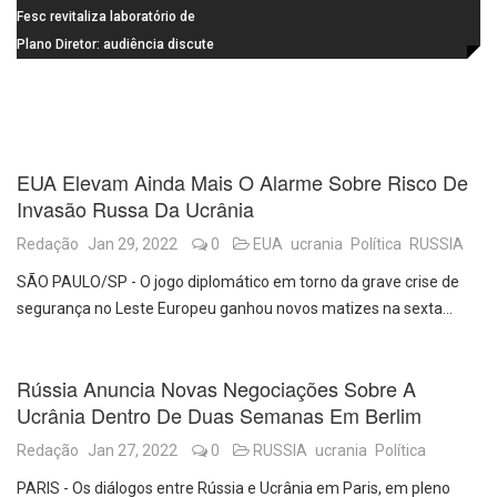
de última geração
Visconde da Cunha Bueno, em
Fesc revitaliza laboratório de
Santa Eudóxia, alcança nota 7,8
informática da Emeb Ulysses
Plano Diretor: audiência discute
no IDEB 2025 e celebra conquista
Picolo
mobilidade urbana e infraestrutura
histórica
EUA Elevam Ainda Mais O Alarme Sobre Risco De
Invasão Russa Da Ucrânia
Redação
Jan 29, 2022
0
EUA
ucrania
Política
RUSSIA
SÃO PAULO/SP - O jogo diplomático em torno da grave crise de
segurança no Leste Europeu ganhou novos matizes na sexta…
Rússia Anuncia Novas Negociações Sobre A
Ucrânia Dentro De Duas Semanas Em Berlim
Redação
Jan 27, 2022
0
RUSSIA
ucrania
Política
PARIS - Os diálogos entre Rússia e Ucrânia em Paris, em pleno