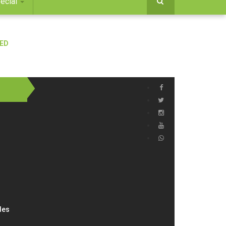
ecial
des