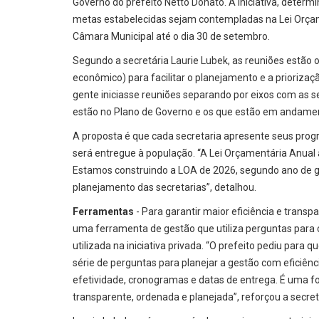
Governo do prefeito Netto Donato. A iniciativa, determ
metas estabelecidas sejam contempladas na Lei Orçam
Câmara Municipal até o dia 30 de setembro.
Segundo a secretária Laurie Lubek, as reuniões estão o
econômico) para facilitar o planejamento e a priorizaç
gente iniciasse reuniões separando por eixos com as 
estão no Plano de Governo e os que estão em andament
A proposta é que cada secretaria apresente seus prog
será entregue à população. “A Lei Orçamentária Anual
Estamos construindo a LOA de 2026, segundo ano de go
planejamento das secretarias”, detalhou.
Ferramentas
- Para garantir maior eficiência e trans
uma ferramenta de gestão que utiliza perguntas para 
utilizada na iniciativa privada. “O prefeito pediu par
série de perguntas para planejar a gestão com eficiênc
efetividade, cronogramas e datas de entrega. É uma fo
transparente, ordenada e planejada”, reforçou a secret