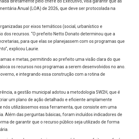
inada diretamente pelo chefe do Executivo, visa garantir que as
entária Anual (LOA) de 2026, que deve ser protocolada na
rganizadas por eixos temáticos (social, urbanístico e
ão dos recursos. “O prefeito Netto Donato determinou que a
secretarias, para que elas se planejassem com os programas que
o”, explicou Laurie.
ramas e metas, permitindo ao prefeito uma visão clara do que
 aloca os recursos nos programas a serem desenvolvidos no ano.
verno, e integrando essa construção com a rotina de
parência, a gestão municipal adotou a metodologia 5W2H, que é
criar um plano de ação detalhado e eficiente amplamente
a que nós utilizássemos essa ferramenta, que consiste em uma
ia. Além das perguntas básicas, foram incluídos indicadores de
rma de garantir que o recurso público seja utilizado de forma
ária.