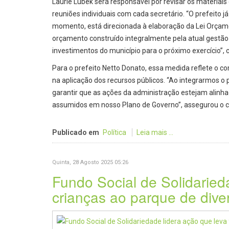
Laurie Lubek será responsável por revisar os materiais 
reuniões individuais com cada secretário. “O prefeito 
momento, está direcionada à elaboração da Lei Orçame
orçamento construído integralmente pela atual gestão 
investimentos do município para o próximo exercício”, c
Para o prefeito Netto Donato, essa medida reflete o c
na aplicação dos recursos públicos. “Ao integrarmos 
garantir que as ações da administração estejam ali
assumidos em nosso Plano de Governo”, assegurou o c
Publicado em
Política
Leia mais ...
Quinta, 28 Agosto 2025 05:26
Fundo Social de Solidaried
crianças ao parque de div