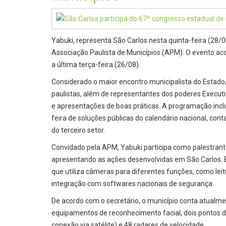
Yabuki, representa São Carlos nesta quinta-feira (28/
Associação Paulista de Municípios (APM). O evento a
a última terça-feira (26/08).
Considerado o maior encontro municipalista do Estado,
paulistas, além de representantes dos poderes Executiv
e apresentações de boas práticas. A programação inclu
feira de soluções públicas do calendário nacional, con
do terceiro setor.
Convidado pela APM, Yabuki participa como palestrante
apresentando as ações desenvolvidas em São Carlos. 
que utiliza câmeras para diferentes funções, como leit
integração com softwares nacionais de segurança.
De acordo com o secretário, o município conta atualm
equipamentos de reconhecimento facial, dois pontos d
conexão via satélite) e 48 radares de velocidade.