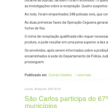
Durante as buscas, também foram recolhidos 15 quilo
as investigações sobre a receptação. Quatro suspeitos
Ao todo, foram empenhados 248 policiais civis, que c
As duas primeiras fases da Operação Cegueira gerara
furtos de fios.
O crime de receptação qualificada não requer necessar
produto, e pode resultar em uma pena superior a dez a
Os envolvidos, após serem informados sobre a proibi
encaminhados à sede do Departamento de Polícia Judici
prosseguem.
Publicado em
Outras Cidades
Leia mais ...
Quinta, 28 Agosto 2025 05:33
São Carlos participa do 67
municípios