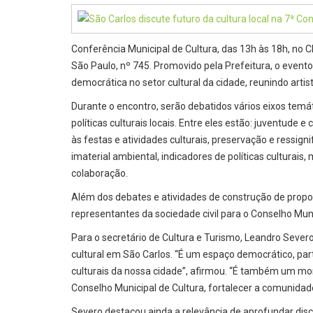
Conferência Municipal de Cultura, das 13h às 18h, no C
São Paulo, nº 745. Promovido pela Prefeitura, o event
democrática no setor cultural da cidade, reunindo arti
Durante o encontro, serão debatidos vários eixos temá
políticas culturais locais. Entre eles estão: juventude e 
às festas e atividades culturais, preservação e ressigni
imaterial ambiental, indicadores de políticas culturai
colaboração.
Além dos debates e atividades de construção de propos
representantes da sociedade civil para o Conselho Muni
Para o secretário de Cultura e Turismo, Leandro Severo
cultural em São Carlos. “É um espaço democrático, parti
culturais da nossa cidade”, afirmou. “É também um m
Conselho Municipal de Cultura, fortalecer a comunidade
Severo destacou ainda a relevância de aprofundar disc