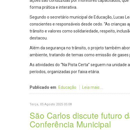
ações são conduzidas por monitores capacitados, que 
forma prática e interativa.
Segundo o secretário municipal de Educação, Lucas L
conscientes e responsáveis desde cedo. “As crianças ap
trânsito e valores como solidariedade, respeito, inclu
destacou.
Além da segurança no trânsito, o projeto também abord
ambiente, tratando de temas como emissão de gases p
As atividades do “Na Pista Certa” seguem na unidade a
períodos, organizadas por faixa etária.
Publicado em
Educação
Leia mais ...
Terça, 05 Agosto 2025 05:08
São Carlos discute futuro da
Conferência Municipal