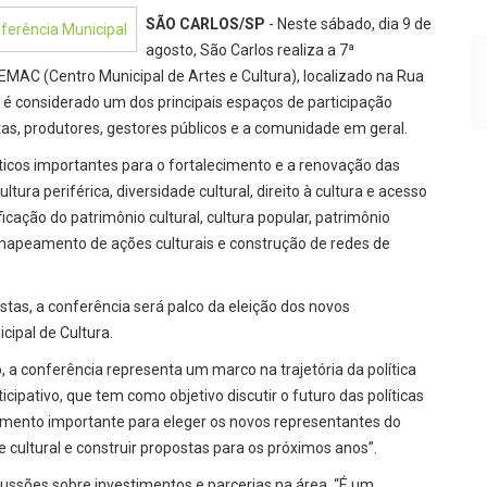
SÃO CARLOS/SP
- Neste sábado, dia 9 de
agosto, São Carlos realiza a 7ª
EMAC (Centro Municipal de Artes e Cultura), localizado na Rua
o é considerado um dos principais espaços de participação
stas, produtores, gestores públicos e a comunidade em geral.
ticos importantes para o fortalecimento e a renovação das
cultura periférica, diversidade cultural, direito à cultura e acesso
ficação do patrimônio cultural, cultura popular, patrimônio
s, mapeamento de ações culturais e construção de redes de
tas, a conferência será palco da eleição dos novos
cipal de Cultura.
, a conferência representa um marco na trajetória da política
cipativo, que tem como objetivo discutir o futuro das políticas
omento importante para eleger os novos representantes do
 cultural e construir propostas para os próximos anos”.
ussões sobre investimentos e parcerias na área. “É um