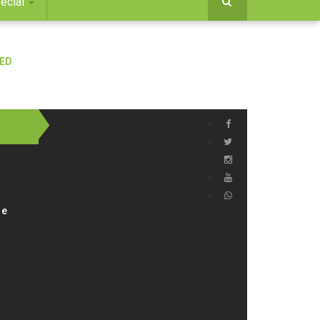
ecial
 e