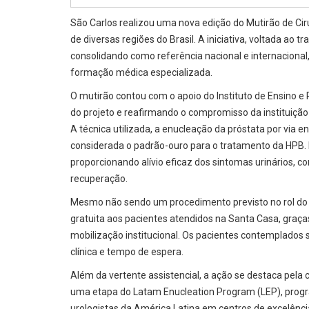
São Carlos realizou uma nova edição do Mutirão de Ci
de diversas regiões do Brasil. A iniciativa, voltada ao
consolidando como referência nacional e internaciona
formação médica especializada.
O mutirão contou com o apoio do Instituto de Ensino e
do projeto e reafirmando o compromisso da instituiçã
A técnica utilizada, a enucleação da próstata por via e
considerada o padrão-ouro para o tratamento da HPB. E
proporcionando alívio eficaz dos sintomas urinários, 
recuperação.
Mesmo não sendo um procedimento previsto no rol do S
gratuita aos pacientes atendidos na Santa Casa, graça
mobilização institucional. Os pacientes contemplados 
clínica e tempo de espera.
Além da vertente assistencial, a ação se destaca pela c
uma etapa do Latam Enucleation Program (LEP), prog
urologistas da América Latina em centros de excelência