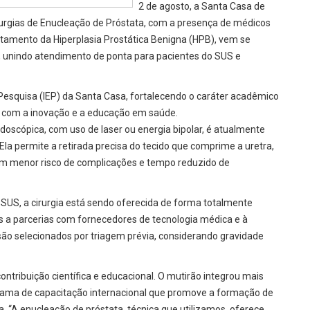
2 de agosto, a Santa Casa de
rurgias de Enucleação de Próstata, com a presença de médicos
 tratamento da Hiperplasia Prostática Benigna (HPB), vem se
l, unindo atendimento de ponta para pacientes do SUS e
 Pesquisa (IEP) da Santa Casa, fortalecendo o caráter acadêmico
o com a inovação e a educação em saúde.
ndoscópica, com uso de laser ou energia bipolar, é atualmente
la permite a retirada precisa do tecido que comprime a uretra,
com menor risco de complicações e tempo reduzido de
US, a cirurgia está sendo oferecida de forma totalmente
s a parcerias com fornecedores de tecnologia médica e à
são selecionados por triagem prévia, considerando gravidade
ontribuição científica e educacional. O mutirão integrou mais
rama de capacitação internacional que promove a formação de
. “A enucleação de próstata, técnica que utilizamos, oferece