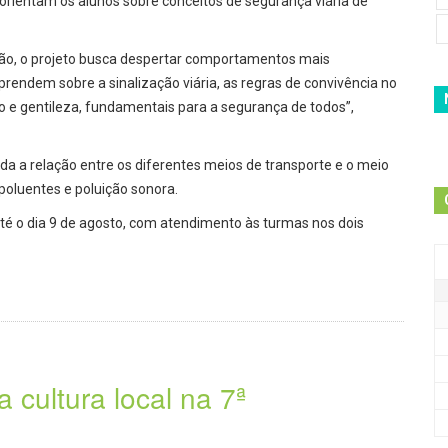
orientam os alunos sobre conceitos de segurança viária de
eão, o projeto busca despertar comportamentos mais
rendem sobre a sinalização viária, as regras de convivência no
são e gentileza, fundamentais para a segurança de todos”,
a a relação entre os diferentes meios de transporte e o meio
oluentes e poluição sonora.
té o dia 9 de agosto, com atendimento às turmas nos dois
 cultura local na 7ª