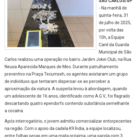
SÃO CARLOS/SP
- Na manhã de
quinta-feira, 31
de julho de 2025,
por volta das
10h, a Equipe
Canil da Guarda
Municipal de São
Carlos realizou uma operação no bairro Jardim Jokei Club, na Rua
Neusa Aparecida Marques de Meo. Durante patrulhamento
preventivo na Praça Tecumseh, os agentes avistaram um grupo
de indivíduos que tentaram dispersar-se ao perceber a
aproximação da viatura. A suspeita levou à abordagem, quando
um adolescente de 16 anos, identificado como A.G.V., foi flagrado
descartando quatro ependorfs contendo substância semelhante
a cocaína.
Após interrogatório, o jovem admitiu comercializar entorpecentes
na região. Com o apoio da cadela K9 Índia, a equipe localizou,
entre folhas secas em uma mata próxima, uma sacola com 3