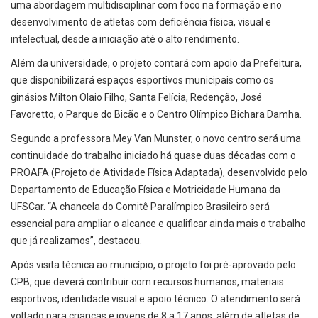
uma abordagem multidisciplinar com foco na formação e no
desenvolvimento de atletas com deficiência física, visual e
intelectual, desde a iniciação até o alto rendimento.
Além da universidade, o projeto contará com apoio da Prefeitura,
que disponibilizará espaços esportivos municipais como os
ginásios Milton Olaio Filho, Santa Felícia, Redenção, José
Favoretto, o Parque do Bicão e o Centro Olímpico Bichara Damha.
Segundo a professora Mey Van Munster, o novo centro será uma
continuidade do trabalho iniciado há quase duas décadas com o
PROAFA (Projeto de Atividade Física Adaptada), desenvolvido pelo
Departamento de Educação Física e Motricidade Humana da
UFSCar. “A chancela do Comitê Paralímpico Brasileiro será
essencial para ampliar o alcance e qualificar ainda mais o trabalho
que já realizamos”, destacou.
Após visita técnica ao município, o projeto foi pré-aprovado pelo
CPB, que deverá contribuir com recursos humanos, materiais
esportivos, identidade visual e apoio técnico. O atendimento será
voltado para crianças e jovens de 8 a 17 anos, além de atletas de