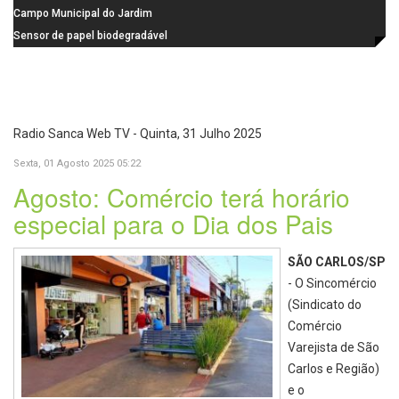
na Praça dos Advogados
instalação de ovitrampas para
Campo Municipal do Jardim
monitoramento de arboviroses
Cruzado recebe nova iluminação e
Sensor de papel biodegradável
passa a oferecer mais segurança
promete revolucionar o
e opções para atividades noturnas
monitoramento da poluição do ar
Radio Sanca Web TV - Quinta, 31 Julho 2025
Sexta, 01 Agosto 2025 05:22
Agosto: Comércio terá horário
especial para o Dia dos Pais
SÃO CARLOS/SP
- O Sincomércio
(Sindicato do
Comércio
Varejista de São
Carlos e Região)
e o