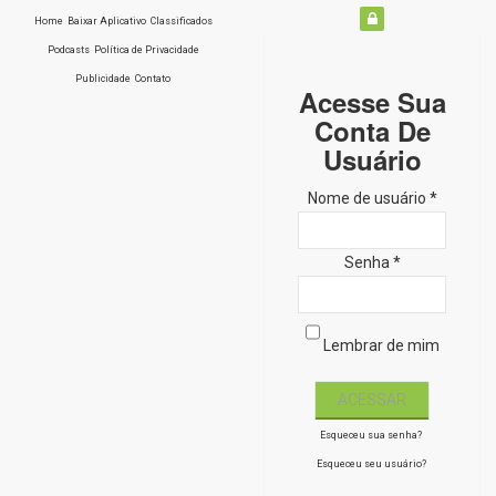
Home
Baixar Aplicativo
Classificados
Podcasts
Política de Privacidade
Publicidade
Contato
Acesse Sua
Conta De
Usuário
Nome de usuário *
Senha *
Lembrar de mim
Esqueceu sua senha?
Esqueceu seu usuário?