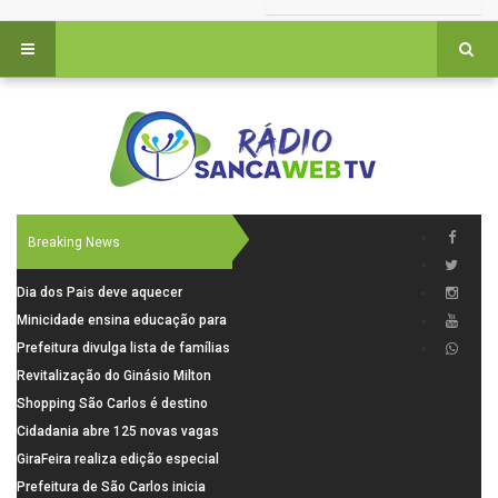
Breaking News
Dia dos Pais deve aquecer
comércio de São Carlos com
Minicidade ensina educação para
renda em alta e maior circulação
o trânsito a 264 crianças da rede
Prefeitura divulga lista de famílias
de consumidores
municipal
pré-selecionadas pela Caixa para
Revitalização do Ginásio Milton
o Residencial Santa Felícia
Olaio filho avança com obras de
Shopping São Carlos é destino
recuperação
para celebrar o Dia dos Pais com
Cidadania abre 125 novas vagas
presentes, gastronomia e lazer
para oficinas de convivência
GiraFeira realiza edição especial
de Dia dos Pais neste domingo (9)
Prefeitura de São Carlos inicia