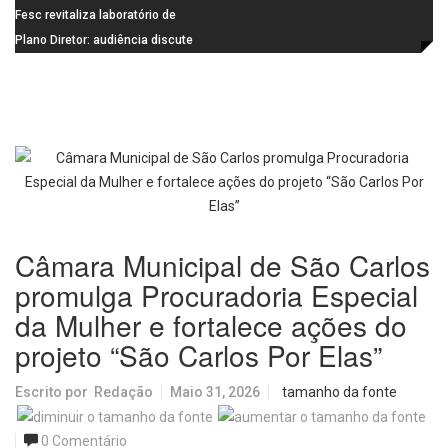
de última geração
Visconde da Cunha Bueno, em
Fesc revitaliza laboratório de
Santa Eudóxia, alcança nota 7,8
informática da Emeb Ulysses
Plano Diretor: audiência discute
no IDEB 2025 e celebra conquista
Picolo
mobilidade urbana e infraestrutura
histórica
Câmara Municipal de São Carlos
promulga Procuradoria Especial
da Mulher e fortalece ações do
projeto “São Carlos Por Elas”
Escrito por
Redação
Maio 31, 2026
tamanho da fonte
0 Comentário