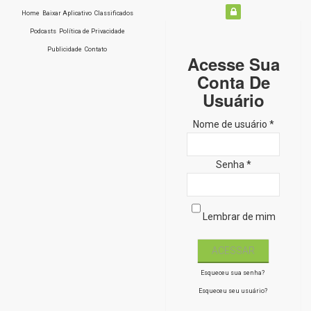
Home
Baixar Aplicativo
Classificados
Podcasts
Política de Privacidade
Publicidade
Contato
Acesse Sua
Conta De
Usuário
Nome de usuário *
Senha *
Lembrar de mim
Esqueceu sua senha?
Esqueceu seu usuário?