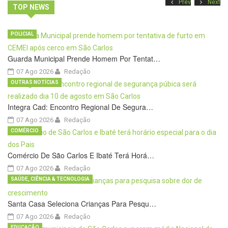
Prev
Next
TOP NEWS
POLICIAL
Guarda Municipal Prende Homem Por Tentat…
07 Ago 2026
Redação
OUTRAS NOTÍCIAS
Integra Cad: Encontro Regional De Segura…
07 Ago 2026
Redação
COMÉRCIO
Comércio De São Carlos E Ibaté Terá Horá…
07 Ago 2026
Redação
SAÚDE, CIÊNCIA & TECNOLOGIA
Santa Casa Seleciona Crianças Para Pesqu…
07 Ago 2026
Redação
EDUCAÇÃO