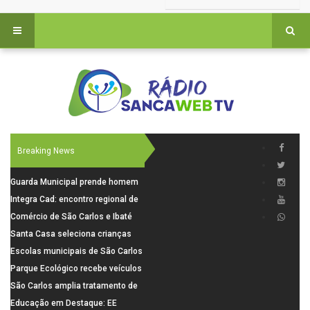
Breaking News
Guarda Municipal prende homem
por tentativa de furto em CEMEI
Integra Cad: encontro regional de
após cerco em São Carlos
segurança púbica será realizado
Comércio de São Carlos e Ibaté
dia 10 de agosto em São Carlos
terá horário especial para o dia
Santa Casa seleciona crianças
dos Pais
para pesquisa sobre dor de
Escolas municipais de São Carlos
crescimento
superam média Nacional do IDEB
Parque Ecológico recebe veículos
elétricos e moderniza rotina de
São Carlos amplia tratamento de
manejo dos animais
resíduos de saúde com autoclave
Educação em Destaque: EE