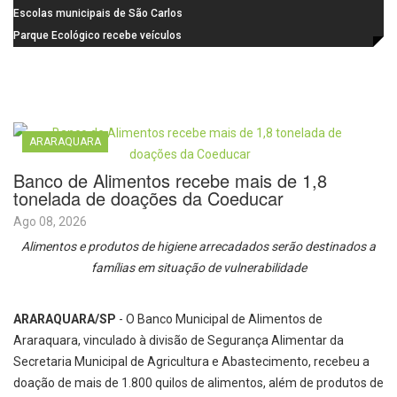
dos Pais
para pesquisa sobre dor de
Escolas municipais de São Carlos
crescimento
superam média Nacional do IDEB
Parque Ecológico recebe veículos
elétricos e moderniza rotina de
manejo dos animais
ARARAQUARA
Banco de Alimentos recebe mais de 1,8
tonelada de doações da Coeducar
Ago 08, 2026
Alimentos e produtos de higiene arrecadados serão destinados a
famílias em situação de vulnerabilidade
ARARAQUARA/SP
- O Banco Municipal de Alimentos de
Araraquara, vinculado à divisão de Segurança Alimentar da
Secretaria Municipal de Agricultura e Abastecimento, recebeu a
doação de mais de 1.800 quilos de alimentos, além de produtos de