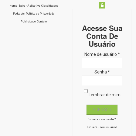
Home
Baixar Aplicativo
Classificados
Podcasts
Política de Privacidade
Publicidade
Contato
Acesse Sua
Conta De
Usuário
Nome de usuário *
Senha *
Lembrar de mim
Esqueceu sua senha?
Esqueceu seu usuário?