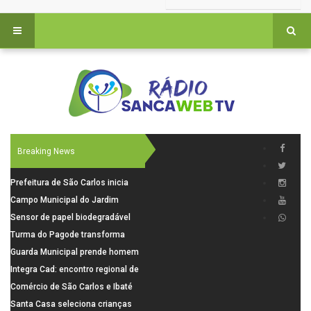
Breaking News
Prefeitura de São Carlos inicia
instalação de ovitrampas para
Campo Municipal do Jardim
monitoramento de arboviroses
Cruzado recebe nova iluminação e
Sensor de papel biodegradável
passa a oferecer mais segurança
promete revolucionar o
Turma do Pagode transforma
e opções para atividades noturnas
monitoramento da poluição do ar
clássico do funk melody dos anos
Guarda Municipal prende homem
2000 em pagode no Volume 2 de
por tentativa de furto em CEMEI
Integra Cad: encontro regional de
"Turma Futebol Clube"
após cerco em São Carlos
segurança púbica será realizado
Comércio de São Carlos e Ibaté
dia 10 de agosto em São Carlos
terá horário especial para o dia
Santa Casa seleciona crianças