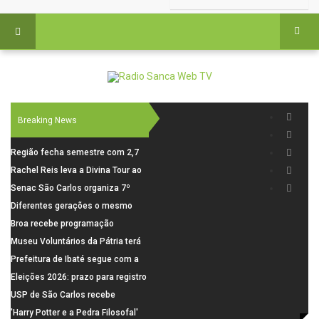
Breaking News
Região fecha semestre com 2,7
mil novosempregos e retoma
Rachel Reis leva a Divina Tour ao
saldo positivo em junho
interior de São Paulo com shows
Senac São Carlos organiza 7º
inéditos em São Carlos e Jundiaí
Fórum Internacional Senac de
Diferentes gerações o mesmo
Educadores com debates sobre
amor: pais do Saae contam como
Broa recebe programação
pensamento crítico, leitura e
a paternidade transformou suas
esportiva com corrida, vela e
Museu Voluntários da Pátria terá
diversidade
histórias
demonstração de paramotor
horário especial nesta segunda-
Prefeitura de Ibaté segue com a
feira (10)
Campanha do Agasalho segue
Eleições 2026: prazo para registro
durante o mês de agosto
de candidaturas acaba em 15 de
USP de São Carlos recebe
agosto
visitantes para apresentar cursos
'Harry Potter e a Pedra Filosofal'