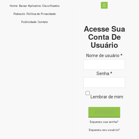
Home
Baixar Aplicativo
Classificados
Podcasts
Política de Privacidade
Publicidade
Contato
Acesse Sua
Conta De
Usuário
Nome de usuário *
Senha *
Lembrar de mim
Esqueceu sua senha?
Esqueceu seu usuário?