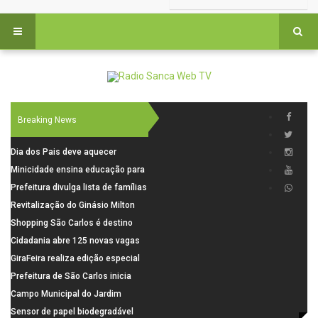
Breaking News
Dia dos Pais deve aquecer
comércio de São Carlos com
Minicidade ensina educação para
renda em alta e maior circulação
o trânsito a 264 crianças da rede
Prefeitura divulga lista de famílias
de consumidores
municipal
pré-selecionadas pela Caixa para
Revitalização do Ginásio Milton
o Residencial Santa Felícia
Olaio filho avança com obras de
Shopping São Carlos é destino
recuperação
para celebrar o Dia dos Pais com
Cidadania abre 125 novas vagas
presentes, gastronomia e lazer
para oficinas de convivência
GiraFeira realiza edição especial
de Dia dos Pais neste domingo (9)
Prefeitura de São Carlos inicia
na Praça dos Advogados
instalação de ovitrampas para
Campo Municipal do Jardim
monitoramento de arboviroses
Cruzado recebe nova iluminação e
Sensor de papel biodegradável