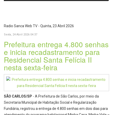
passa a oferecer mais segurança
promete revolucionar o
e opções para atividades noturnas
monitoramento da poluição do ar
Radio Sanca Web TV - Quinta, 23 Abril 2026
Sexta, 24 Abril 2026 04:37
Prefeitura entrega 4.800 senhas
e inicia recadastramento para
Residencial Santa Felícia II
nesta sexta-feira
SÃO CARLOS/SP
- A Prefeitura de São Carlos, por meio da
Secretaria Municipal de Habitação Social e Regularização
Fundiária, registrou a entrega de 4.800 senhas em dois dias para
atendimento do programa habitacional Minha Casa, Minha Vida –