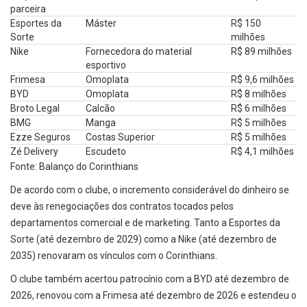
parceira
Esportes da
Máster
R$ 150
Sorte
milhões
Nike
Fornecedora do material
R$ 89 milhões
esportivo
Frimesa
Omoplata
R$ 9,6 milhões
BYD
Omoplata
R$ 8 milhões
Broto Legal
Calcão
R$ 6 milhões
BMG
Manga
R$ 5 milhões
Ezze Seguros
Costas Superior
R$ 5 milhões
Zé Delivery
Escudeto
R$ 4,1 milhões
Fonte: Balanço do Corinthians
De acordo com o clube, o incremento considerável do dinheiro se
deve às renegociações dos contratos tocados pelos
departamentos comercial e de marketing. Tanto a Esportes da
Sorte (até dezembro de 2029) como a Nike (até dezembro de
2035) renovaram os vínculos com o Corinthians.
O clube também acertou patrocínio com a BYD até dezembro de
2026, renovou com a Frimesa até dezembro de 2026 e estendeu o