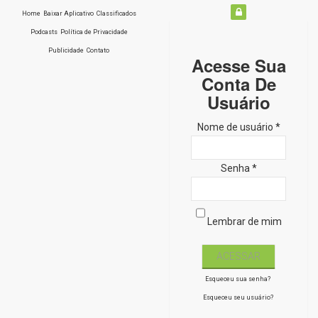
Home
Baixar Aplicativo
Classificados
Podcasts
Política de Privacidade
Publicidade
Contato
Acesse Sua
Conta De
Usuário
Nome de usuário *
Senha *
Lembrar de mim
Esqueceu sua senha?
Esqueceu seu usuário?