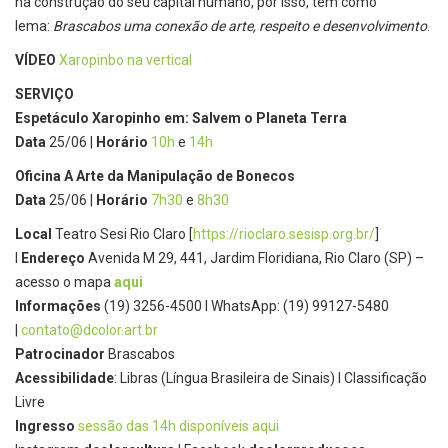
na construção do seu capital humano, por isso, tem como
lema:
Brascabos uma conexão de arte, respeito e desenvolvimento
.
VÍDEO
Xaropinbo na vertical
SERVIÇO
Espetáculo Xaropinho em: Salvem o Planeta Terra
Data
25/06 |
Horário
10h
e
14h
Oficina A Arte da Manipulação de Bonecos
Data
25/06 |
Horário
7h30
e
8h30
Local
Teatro Sesi Rio Claro [
https://rioclaro.sesisp.org.
br/
]
l
Endereço
Avenida M 29, 441, Jardim Floridiana, Rio Claro (SP) –
acesso o mapa
aqui
Informações
(19) 3256-4500 I WhatsApp: (19) 99127-5480
|
contato@dcolor.art.br
Patrocinador
Brascabos
Acessibilidade
: Libras (Língua Brasileira de Sinais) l Classificação
Livre
Ingresso
sessão das 14h disponíveis aqui