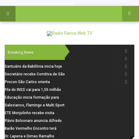
Breaking News
Santuário da Babilônia inicia hoje
(06), uma programação especial
Secretário recebe Comitiva de São
para os seus 160 anos de história.
Carlos para debater investimentos
Procon São Carlos orienta
em rodovias
consumidores sobre cuidados
Fila do INSS cai para 1,55 milhão
nas compras para o Dia dos Pais
em julho, com alta de 66,5% nos
Educação inicia formação para
pedidos negados em 2026
elaboração do novo Plano
Salesianos, Flamingo e Multi Sport
Municipal
vão representar São Carlos no
ETE Monjolinho recebe visita
campeonato Estadual
científica da FAPESP
Flávio Bolsonaro anuncia Alfredo
Gaspar, relator da comissão do
Barão Vermelho Encontro terá
INSS, como vice
data extra em Belo Horizonte
Dr. Lapena e Dimas Ramalho