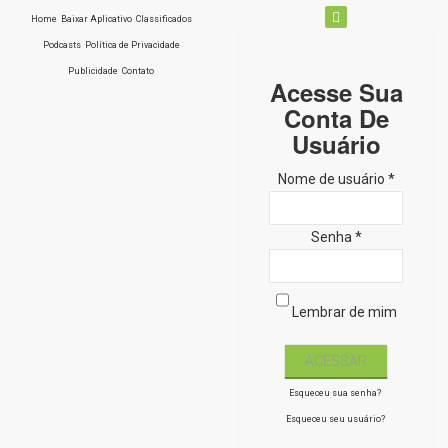
Home
Baixar Aplicativo
Classificados
Podcasts
Política de Privacidade
Publicidade
Contato
Acesse Sua
Conta De
Usuário
Nome de usuário *
Senha *
Lembrar de mim
Esqueceu sua senha?
Esqueceu seu usuário?