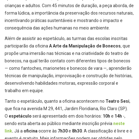
crianças e adultos. Com 45 minutos de duração, a peça aborda, de
forma lúdica, a importância da preservação dos recursos naturais,
incentivando práticas sustentáveis e mostrando o impacto e
consequência das ações humanas no meio ambiente.
Além de assistir ao espetáculo, as turmas das escolas inscritas
participarão da oficina
A Arte da Manipulação de Bonecos
, que
propõe uma imersão nas técnicas e na criatividade do teatro de
bonecos, na qual terão contato com diferentes tipos de bonecos
— como fantoches, marionetes e bonecos de vara —, aprenderão
técnicas de manipulação, improvisação e construção de histórias,
desenvolvendo habilidades motoras, expressão corporal e
trabalho em equipe.
Tanto o espetáculo, quanto a oficina acontecem no
Teatro Sesi
,
que fica na avenida M 29, 441, Jardim Floridiana, Rio Claro (SP).
O
espetáculo
será apresentado em dois horários:
10h
e
14h
-,
sendo esta aberta ao público mediante inscrição prévia
neste
link
.
Já a
oficina
ocorre às
7h30
e
8h30
. A classificação é livre e o
evento é gratuito. Mais informações podem ser obtidas pelo