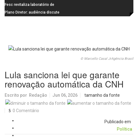
de última geração
Visconde da Cunha Bueno, em
Fesc revitaliza laboratório de
Santa Eudóxia, alcança nota 7,8
informática da Emeb Ulysses
Plano Diretor: audiência discute
no IDEB 2025 e celebra conquista
Picolo
mobilidade urbana e infraestrutura
histórica
© Marcello Casal JrAgência Brasil
Lula sanciona lei que garante
renovação automática da CNH
Escrito por
Redação
Jun 06, 2026
tamanho da fonte
0 Comentário
Publicado em
Política