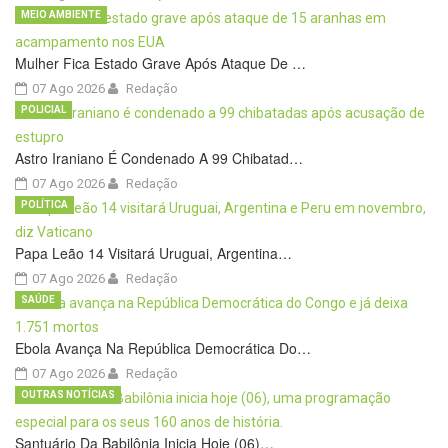
MEIO AMBIENTE
Mulher Fica Estado Grave Após Ataque De …
07 Ago 2026
Redação
POLICIAL
Astro Iraniano É Condenado A 99 Chibatad…
07 Ago 2026
Redação
POLÍTICA
Papa Leão 14 Visitará Uruguai, Argentina…
07 Ago 2026
Redação
SAÚDE
Ebola Avança Na República Democrática Do…
07 Ago 2026
Redação
OUTRAS NOTÍCIAS
Santuário Da Babilônia Inicia Hoje (06)…