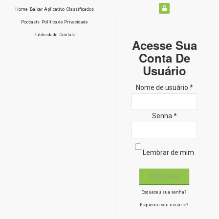
Home
Baixar Aplicativo
Classificados
Podcasts
Política de Privacidade
Publicidade
Contato
Acesse Sua
Conta De
Usuário
Nome de usuário *
Senha *
Lembrar de mim
Esqueceu sua senha?
Esqueceu seu usuário?