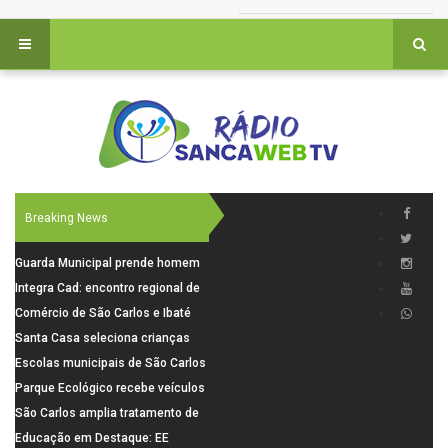
Breaking News
Guarda Municipal prende homem
por tentativa de furto em CEMEI
Integra Cad: encontro regional de
após cerco em São Carlos
segurança púbica será realizado
Comércio de São Carlos e Ibaté
dia 10 de agosto em São Carlos
terá horário especial para o dia
Santa Casa seleciona crianças
dos Pais
para pesquisa sobre dor de
Escolas municipais de São Carlos
crescimento
superam média Nacional do IDEB
Parque Ecológico recebe veículos
elétricos e moderniza rotina de
São Carlos amplia tratamento de
manejo dos animais
resíduos de saúde com autoclave
Educação em Destaque: EE