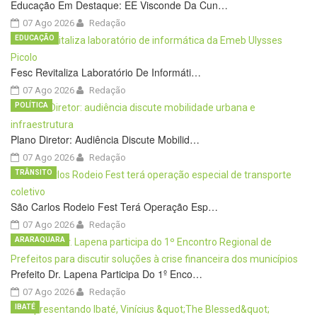
Educação Em Destaque: EE Visconde Da Cun…
07 Ago 2026
Redação
EDUCAÇÃO
Fesc Revitaliza Laboratório De Informáti…
07 Ago 2026
Redação
POLÍTICA
Plano Diretor: Audiência Discute Mobilid…
07 Ago 2026
Redação
TRÂNSITO
São Carlos Rodeio Fest Terá Operação Esp…
07 Ago 2026
Redação
ARARAQUARA
Prefeito Dr. Lapena Participa Do 1º Enco…
07 Ago 2026
Redação
IBATÉ