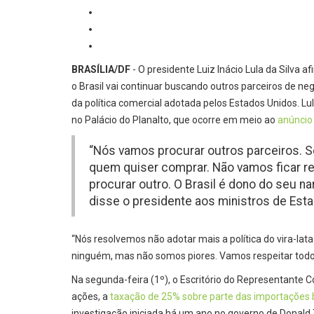
BRASÍLIA/DF
- O presidente Luiz Inácio Lula da Silva af
o Brasil vai continuar buscando outros parceiros de n
da política comercial adotada pelos Estados Unidos. Lu
no Palácio do Planalto, que ocorre em meio ao
anúncio
“Nós vamos procurar outros parceiros. Se
quem quiser comprar. Não vamos ficar re
procurar outro. O Brasil é dono do seu na
disse o presidente aos ministros de Esta
“Nós resolvemos não adotar mais a política do vira-la
ninguém, mas não somos piores. Vamos respeitar tod
Na segunda-feira (1º), o Escritório do Representante 
ações, a
taxação de 25% sobre parte das importações b
investigação iniciada há um ano no governo de Donald 