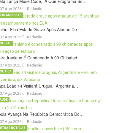
eta Lança Muse Code, IA Que Programa So…
07 Ago 2026
Redação
EIO AMBIENTE
ulher Fica Estado Grave Após Ataque De …
07 Ago 2026
Redação
OLICIAL
stro Iraniano É Condenado A 99 Chibatad…
07 Ago 2026
Redação
OLÍTICA
pa Leão 14 Visitará Uruguai, Argentina…
07 Ago 2026
Redação
AÚDE
bola Avança Na República Democrática Do…
07 Ago 2026
Redação
UTRAS NOTÍCIAS