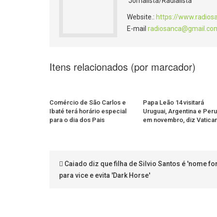
Jornalista/Radialista
Website.:
https://www.radios
E-mail
radiosanca@gmail.co
Itens relacionados (por marcador)
Comércio de São Carlos e
Papa Leão 14 visitará
Ibaté terá horário especial
Uruguai, Argentina e Peru
para o dia dos Pais
em novembro, diz Vatica
Caiado diz que filha de Silvio Santos é 'nome for
para vice e evita 'Dark Horse'