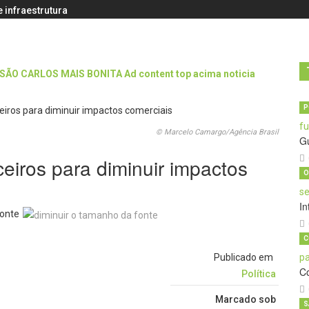
 infraestrutura
P
© Marcelo Camargo/Agência Brasil
G
ceiros para diminuir impactos
O
In
onte
C
Publicado em
C
Política
Marcado sob
S