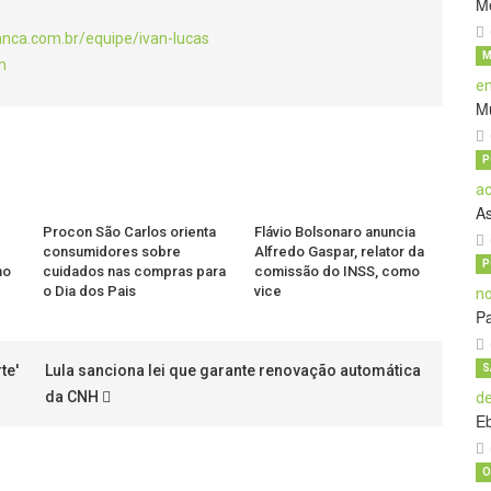
M
anca.com.br/equipe/ivan-lucas
M
m
M
P
A
Procon São Carlos orienta
Flávio Bolsonaro anuncia
consumidores sobre
Alfredo Gaspar, relator da
P
no
cuidados nas compras para
comissão do INSS, como
o Dia dos Pais
vice
Pa
te'
Lula sanciona lei que garante renovação automática
S
da CNH
E
O