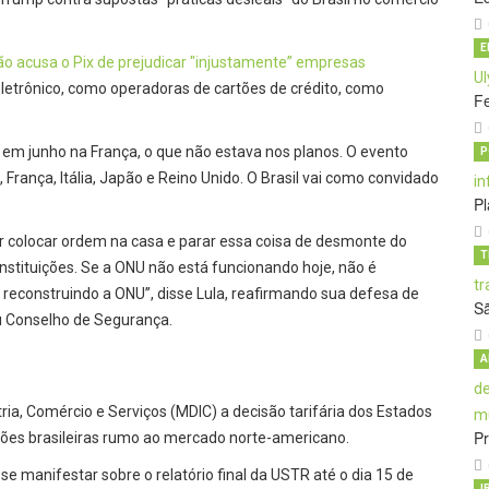
E
ção acusa o Pix de prejudicar "injustamente” empresas
etrônico, como operadoras de cartões de crédito, como
Fe
G7 em junho na França, o que não estava nos planos. O evento
P
França, Itália, Japão e Reino Unido. O Brasil vai como convidado
Pl
ar colocar ordem na casa e parar essa coisa de desmonte do
T
nstituições. Se a ONU não está funcionando hoje, não é
 reconstruindo a ONU”, disse Lula, reafirmando sua defesa de
S
u Conselho de Segurança.
A
ia, Comércio e Serviços (MDIC) a decisão tarifária dos Estados
Pr
ões brasileiras rumo ao mercado norte-americano.
e manifestar sobre o relatório final da USTR até o dia 15 de
I