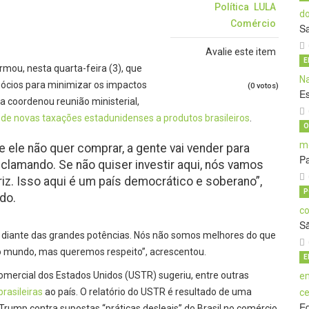
Política
LULA
Comércio
S
Avalie este item
E
irmou, nesta quarta-feira (3), que
egócios para minimizar os impactos
(0 votos)
E
la coordenou reunião ministerial,
 de novas taxações estadunidenses a produtos brasileiros
.
O
 ele não quer comprar, a gente vai vender para
Pa
clamando. Se não quiser investir aqui, nós vamos
riz. Isso aqui é um país democrático e soberano”,
P
do.
S
ta diante das grandes potências. Nós não somos melhores do que
o mundo, mas queremos respeito”, acrescentou.
E
Comercial dos Estados Unidos (USTR) sugeriu, entre outras
rasileiras
ao país. O relatório do USTR é resultado de uma
E
Trump contra supostas “práticas desleais” do Brasil no comércio