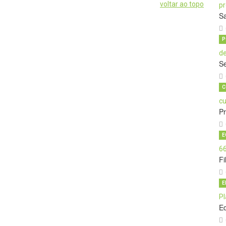
voltar ao topo
Sa
P
Se
C
P
E
Fi
E
E