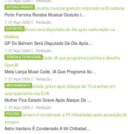
07 Ago 2026
Redação
OUTRAS CIDADES
Porto Ferreira Recebe Musical Gratuito I…
07 Ago 2026
Redação
ESPORTES
GP Do Bahrein Será Disputado De Dia Após…
07 Ago 2026
Redação
CIÊNCIA & TECNOLOGIA
Meta Lança Muse Code, IA Que Programa So…
07 Ago 2026
Redação
MEIO AMBIENTE
Mulher Fica Estado Grave Após Ataque De …
07 Ago 2026
Redação
POLICIAL
Astro Iraniano É Condenado A 99 Chibatad…