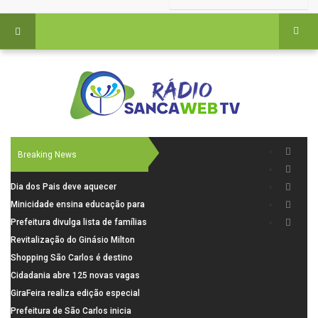
Breaking News
Dia dos Pais deve aquecer
comércio de São Carlos com
Minicidade ensina educação para
renda em alta e maior circulação
o trânsito a 264 crianças da rede
Prefeitura divulga lista de famílias
de consumidores
municipal
pré-selecionadas pela Caixa para
Revitalização do Ginásio Milton
o Residencial Santa Felícia
Olaio filho avança com obras de
Shopping São Carlos é destino
recuperação
para celebrar o Dia dos Pais com
Cidadania abre 125 novas vagas
presentes, gastronomia e lazer
para oficinas de convivência
GiraFeira realiza edição especial
de Dia dos Pais neste domingo (9)
Prefeitura de São Carlos inicia