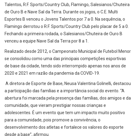
Talentos, R.F. Sports/Country Club, Flamingo, Salesianos/Chuteira
de Ouro B e Nave Sal da Terra. Durante os jogos, o C.E. Multi
Esportes B venceu o Jovens Talentos por 7 a 0. Na sequência, o
Flamingo derrotou o R.F. Sports/Country Club pelo placar de 5 a 0.
Fechando a primeira rodada, o Salesianos/Chuteira de Ouro B
venceu a equipe Nave Sal da Terra por 8 a 1.
Realizado desde 2012, o Campeonato Municipal de Futebol Menor
se consolidou como uma das principais competições esportivas
de base da cidade, tendo sido interrompido apenas nos anos de
2020 e 2021 em razão da pandemia da COVID-19.
A diretora de Esporte de Base, Neusa Valentina Golinelli, destacou
a participação das famílias e a importância social do evento. “A
abertura foi marcada pela presença das famílias, dos amigos e da
comunidade, que vieram prestigiar nossas crianças e
adolescentes. É um evento que tem um impacto muito positivo
para a comunidade, pois promove a convivência, o
desenvolvimento dos atletas e fortalece os valores do esporte
desde a base”, afirmou.