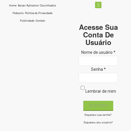
Home
Baixar Aplicativo
Classificados
Podcasts
Política de Privacidade
Publicidade
Contato
Acesse Sua
Conta De
Usuário
Nome de usuário *
Senha *
Lembrar de mim
Esqueceu sua senha?
Esqueceu seu usuário?