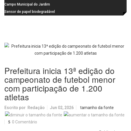
na Praça dos Advogados
instalação de ovitrampas para
Campo Municipal do Jardim
monitoramento de arboviroses
Cruzado recebe nova iluminação e
Sensor de papel biodegradável
passa a oferecer mais segurança
promete revolucionar o
e opções para atividades noturnas
monitoramento da poluição do ar
Prefeitura inicia 13ª edição do
campeonato de futebol menor
com participação de 1.200
atletas
Escrito por
Redação
Jun 02, 2026
tamanho da fonte
0 Comentário