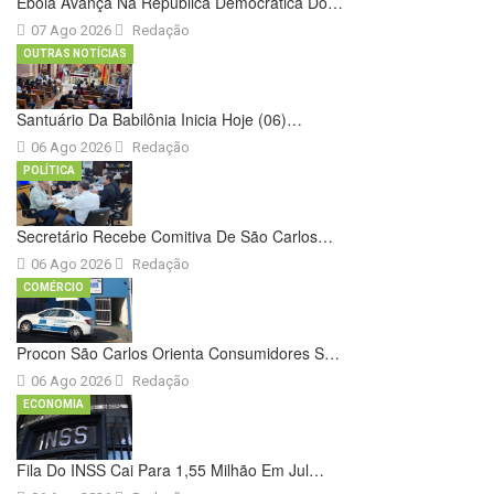
Ebola Avança Na República Democrática Do…
07 Ago 2026
Redação
OUTRAS NOTÍCIAS
Santuário Da Babilônia Inicia Hoje (06)…
06 Ago 2026
Redação
POLÍTICA
Secretário Recebe Comitiva De São Carlos…
06 Ago 2026
Redação
COMÉRCIO
Procon São Carlos Orienta Consumidores S…
06 Ago 2026
Redação
ECONOMIA
Fila Do INSS Cai Para 1,55 Milhão Em Jul…