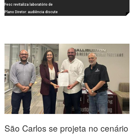
de última geração
Visconde da Cunha Bueno, em
Fesc revitaliza laboratório de
Santa Eudóxia, alcança nota 7,8
informática da Emeb Ulysses
Plano Diretor: audiência discute
no IDEB 2025 e celebra conquista
Picolo
mobilidade urbana e infraestrutura
histórica
São Carlos se projeta no cenário