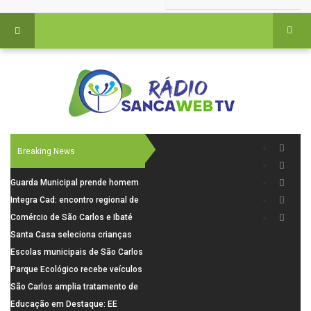
Breaking News
Guarda Municipal prende homem
por tentativa de furto em CEMEI
Integra Cad: encontro regional de
após cerco em São Carlos
segurança púbica será realizado
Comércio de São Carlos e Ibaté
dia 10 de agosto em São Carlos
terá horário especial para o dia
Santa Casa seleciona crianças
dos Pais
para pesquisa sobre dor de
Escolas municipais de São Carlos
crescimento
superam média Nacional do IDEB
Parque Ecológico recebe veículos
elétricos e moderniza rotina de
São Carlos amplia tratamento de
manejo dos animais
resíduos de saúde com autoclave
Educação em Destaque: EE