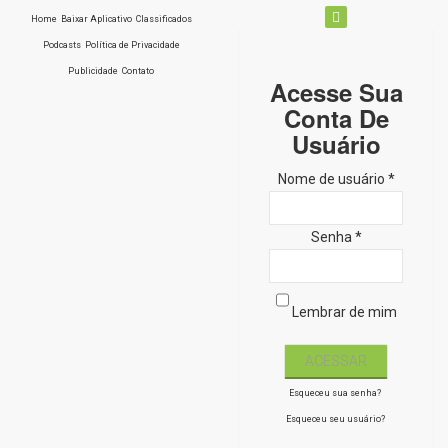
Home
Baixar Aplicativo
Classificados
Podcasts
Política de Privacidade
Publicidade
Contato
Acesse Sua
Conta De
Usuário
Nome de usuário *
Senha *
Lembrar de mim
Esqueceu sua senha?
Esqueceu seu usuário?