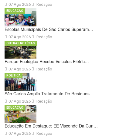
07 Ago 2026
Redação
EDUCAÇÃO
Escolas Municipais De São Carlos Superam…
07 Ago 2026
Redação
OUTRAS NOTÍCIAS
Parque Ecológico Recebe Veículos Elétric…
07 Ago 2026
Redação
POLÍTICA
São Carlos Amplia Tratamento De Resíduos…
07 Ago 2026
Redação
EDUCAÇÃO
Educação Em Destaque: EE Visconde Da Cun…
07 Ago 2026
Redação