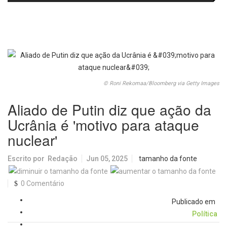
passa a oferecer mais segurança
promete revolucionar o
e opções para atividades noturnas
monitoramento da poluição do ar
© Roni Rekomaa/Bloomberg via Getty Images
Aliado de Putin diz que ação da
Ucrânia é 'motivo para ataque
nuclear'
Escrito por
Redação
Jun 05, 2025
tamanho da fonte
0 Comentário
Publicado em
Política