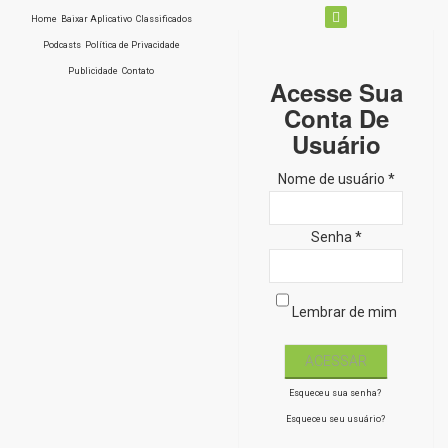
Home
Baixar Aplicativo
Classificados
Podcasts
Política de Privacidade
Publicidade
Contato
Acesse Sua
Conta De
Usuário
Nome de usuário *
Senha *
Lembrar de mim
Esqueceu sua senha?
Esqueceu seu usuário?