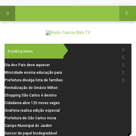
Breaking News
Dia dos Pais deve aquecer
comércio de São Carlos com
Minicidade ensina educação para
renda em alta e maior circulação
o trânsito a 264 crianças da rede
Prefeitura divulga lista de famílias
de consumidores
municipal
pré-selecionadas pela Caixa para
Revitalização do Ginásio Milton
o Residencial Santa Felícia
Olaio filho avança com obras de
Shopping São Carlos é destino
recuperação
para celebrar o Dia dos Pais com
Cidadania abre 125 novas vagas
presentes, gastronomia e lazer
para oficinas de convivência
GiraFeira realiza edição especial
de Dia dos Pais neste domingo (9)
Prefeitura de São Carlos inicia
na Praça dos Advogados
instalação de ovitrampas para
Campo Municipal do Jardim
monitoramento de arboviroses
Cruzado recebe nova iluminação e
Sensor de papel biodegradável