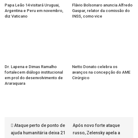
Papa Leão 14 visitará Uruguai,
Flávio Bolsonaro anuncia Alfredo
Argentina e Peru em novembro,
Gaspar, relator da comissão do
diz Vaticano
INSS, como vice
Dr. Lapena e Dimas Ramalho
Netto Donato celebra os
fortalecem diálogo institucional
avanços na concepção do AME
em prol do desenvolvimento de
Cirúrgico
Araraquara
Ataque perto de ponto de
Após novo forte ataque
ajuda humanitária deixa 21
russo, Zelensky apela a