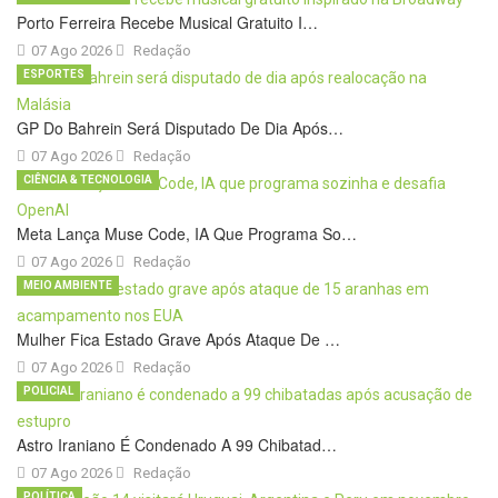
Porto Ferreira Recebe Musical Gratuito I…
07 Ago 2026
Redação
ESPORTES
GP Do Bahrein Será Disputado De Dia Após…
07 Ago 2026
Redação
CIÊNCIA & TECNOLOGIA
Meta Lança Muse Code, IA Que Programa So…
07 Ago 2026
Redação
MEIO AMBIENTE
Mulher Fica Estado Grave Após Ataque De …
07 Ago 2026
Redação
POLICIAL
Astro Iraniano É Condenado A 99 Chibatad…
07 Ago 2026
Redação
POLÍTICA