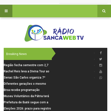
Breaking News
Região fecha semestre com 2,7
mil novosempregos e retoma
Rachel Reis leva a Divina Tour ao
saldo positivo em junho
interior de São Paulo com shows
Senac São Carlos organiza 7º
inéditos em São Carlos e Jundiaí
Fórum Internacional Senac de
Diferentes gerações o mesmo
Educadores com debates sobre
amor: pais do Saae contam como
Broa recebe programação
pensamento crítico, leitura e
a paternidade transformou suas
esportiva com corrida, vela e
Museu Voluntários da Pátria terá
diversidade
histórias
demonstração de paramotor
horário especial nesta segunda-
Prefeitura de Ibaté segue com a
feira (10)
Campanha do Agasalho segue
Eleições 2026: prazo para registro