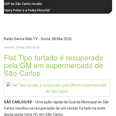
durante o mês de agosto
de candidaturas acaba em 15 de
USP de São Carlos recebe
agosto
visitantes para apresentar cursos
'Harry Potter e a Pedra Filosofal'
e laboratórios do IFSC
volta aos cinemas com conteúdo
especial de bastidores
Radio Sanca Web TV - Sexta, 08 Mai 2026
Sábado, 09 Mai 2026 05:25
Fiat Tipo furtado é recuperado
pela GM em supermercado de
São Carlos
SÃO CARLOS/SP
- Uma ação rápida da Guarda Municipal de São
Carlos resultou na recuperação de um veículo furtado na noite
desta sexta-feira (9), em São Carlos.