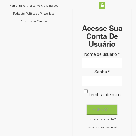
Home
Baixar Aplicativo
Classificados
Podcasts
Política de Privacidade
Publicidade
Contato
Acesse Sua
Conta De
Usuário
Nome de usuário *
Senha *
Lembrar de mim
Esqueceu sua senha?
Esqueceu seu usuário?