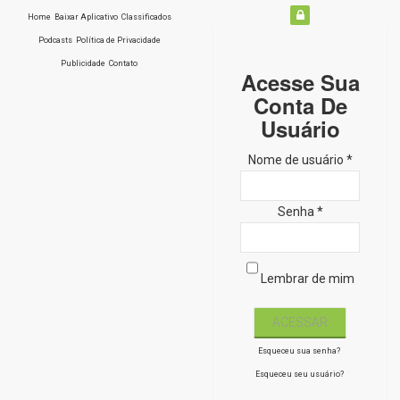
Home
Baixar Aplicativo
Classificados
Podcasts
Política de Privacidade
Publicidade
Contato
Acesse Sua
Conta De
Usuário
Nome de usuário *
Senha *
Lembrar de mim
Esqueceu sua senha?
Esqueceu seu usuário?