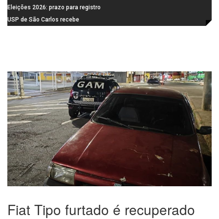
feira (10)
Campanha do Agasalho segue
Eleições 2026: prazo para registro
durante o mês de agosto
de candidaturas acaba em 15 de
USP de São Carlos recebe
agosto
visitantes para apresentar cursos
e laboratórios do IFSC
Fiat Tipo furtado é recuperado