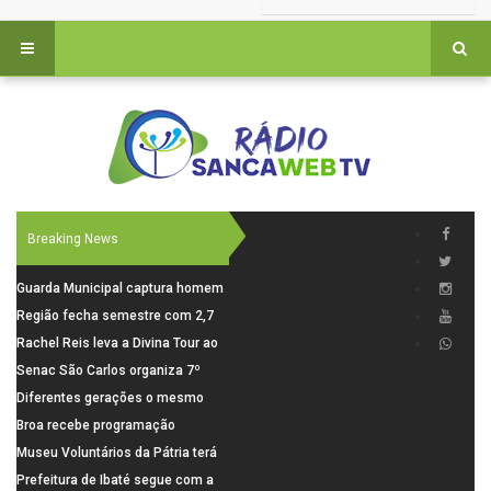
Breaking News
Guarda Municipal captura homem
procurado pela Justiça durante
Região fecha semestre com 2,7
patrulhamento em São Carlos
mil novosempregos e retoma
Rachel Reis leva a Divina Tour ao
saldo positivo em junho
interior de São Paulo com shows
Senac São Carlos organiza 7º
inéditos em São Carlos e Jundiaí
Fórum Internacional Senac de
Diferentes gerações o mesmo
Educadores com debates sobre
amor: pais do Saae contam como
Broa recebe programação
pensamento crítico, leitura e
a paternidade transformou suas
esportiva com corrida, vela e
Museu Voluntários da Pátria terá
diversidade
histórias
demonstração de paramotor
horário especial nesta segunda-
Prefeitura de Ibaté segue com a