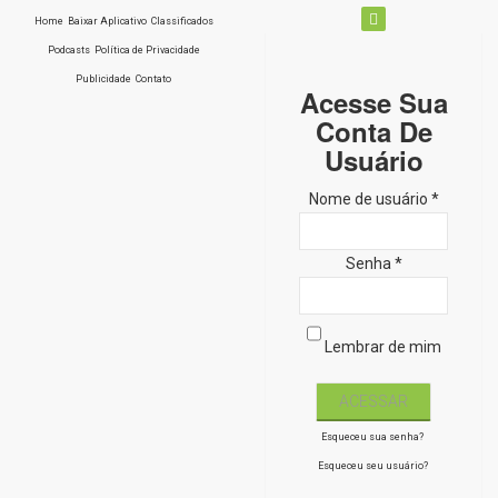
Home
Baixar Aplicativo
Classificados
Podcasts
Política de Privacidade
Publicidade
Contato
Acesse Sua
Conta De
Usuário
Nome de usuário *
Senha *
Lembrar de mim
Esqueceu sua senha?
Esqueceu seu usuário?