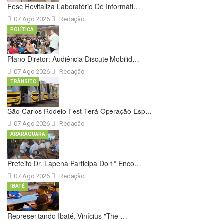
Fesc Revitaliza Laboratório De Informáti…
07 Ago 2026
Redação
POLÍTICA
Plano Diretor: Audiência Discute Mobilid…
07 Ago 2026
Redação
TRÂNSITO
São Carlos Rodeio Fest Terá Operação Esp…
07 Ago 2026
Redação
ARARAQUARA
Prefeito Dr. Lapena Participa Do 1º Enco…
07 Ago 2026
Redação
IBATÉ
Representando Ibaté, Vinícius "The …