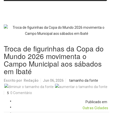
no IDEB 2025 e celebra conquista
Picolo
mobilidade urbana e infraestrutura
histórica
Troca de figurinhas da Copa do
Mundo 2026 movimenta o
Campo Municipal aos sábados
em Ibaté
Escrito por
Redação
Jun 06, 2026
tamanho da fonte
0 Comentário
Publicado em
Outras Cidades