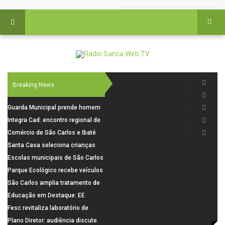
Breaking News
Guarda Municipal prende homem
por tentativa de furto em CEMEI
Integra Cad: encontro regional de
após cerco em São Carlos
segurança púbica será realizado
Comércio de São Carlos e Ibaté
dia 10 de agosto em São Carlos
terá horário especial para o dia
Santa Casa seleciona crianças
dos Pais
para pesquisa sobre dor de
Escolas municipais de São Carlos
crescimento
superam média Nacional do IDEB
Parque Ecológico recebe veículos
elétricos e moderniza rotina de
São Carlos amplia tratamento de
manejo dos animais
resíduos de saúde com autoclave
Educação em Destaque: EE
de última geração
Visconde da Cunha Bueno, em
Fesc revitaliza laboratório de
Santa Eudóxia, alcança nota 7,8
informática da Emeb Ulysses
Plano Diretor: audiência discute