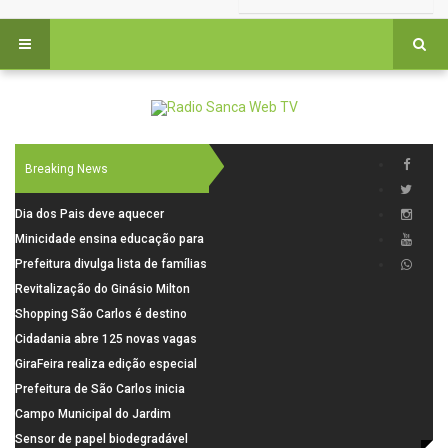
Breaking News
Dia dos Pais deve aquecer
comércio de São Carlos com
Minicidade ensina educação para
renda em alta e maior circulação
o trânsito a 264 crianças da rede
Prefeitura divulga lista de famílias
de consumidores
municipal
pré-selecionadas pela Caixa para
Revitalização do Ginásio Milton
o Residencial Santa Felícia
Olaio filho avança com obras de
Shopping São Carlos é destino
recuperação
para celebrar o Dia dos Pais com
Cidadania abre 125 novas vagas
presentes, gastronomia e lazer
para oficinas de convivência
GiraFeira realiza edição especial
de Dia dos Pais neste domingo (9)
Prefeitura de São Carlos inicia
na Praça dos Advogados
instalação de ovitrampas para
Campo Municipal do Jardim
monitoramento de arboviroses
Cruzado recebe nova iluminação e
Sensor de papel biodegradável