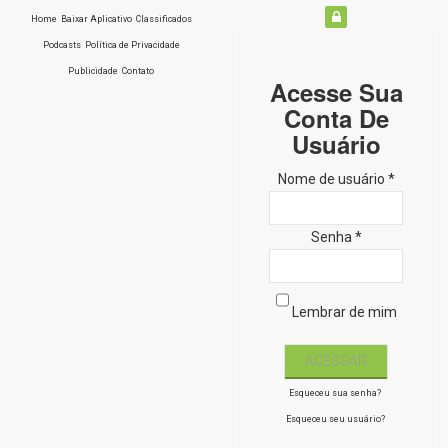
Home
Baixar Aplicativo
Classificados
Podcasts
Política de Privacidade
Publicidade
Contato
Acesse Sua
Conta De
Usuário
Nome de usuário *
Senha *
Lembrar de mim
Esqueceu sua senha?
Esqueceu seu usuário?