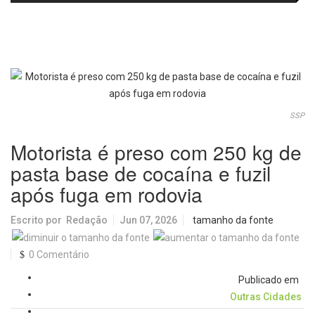
passa a oferecer mais segurança
promete revolucionar o
e opções para atividades noturnas
monitoramento da poluição do ar
SSP
Motorista é preso com 250 kg de
pasta base de cocaína e fuzil
após fuga em rodovia
Escrito por
Redação
Jun 07, 2026
tamanho da fonte
0 Comentário
Publicado em
Outras Cidades