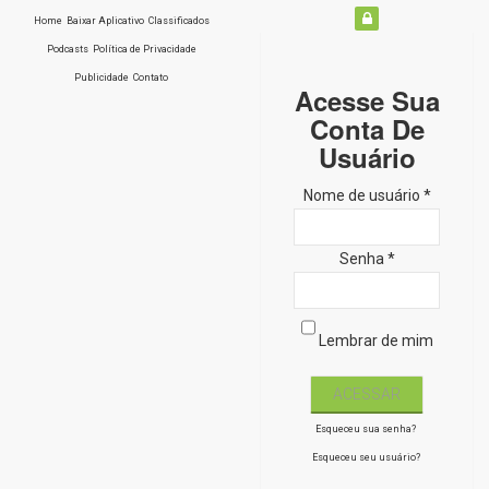
Home
Baixar Aplicativo
Classificados
Podcasts
Política de Privacidade
Publicidade
Contato
Acesse Sua
Conta De
Usuário
Nome de usuário *
Senha *
Lembrar de mim
Esqueceu sua senha?
Esqueceu seu usuário?