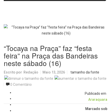
e laboratórios do IFSC
volta aos cinemas com conteúdo
especial de bastidores
“Tocaya na Praça” faz “festa
feira” na Praça das Bandeiras
neste sábado (16)
Escrito por
Redação
Maio 13, 2026
tamanho da fonte
0 Comentário
Publicado em
Araraquara
Marcado sob