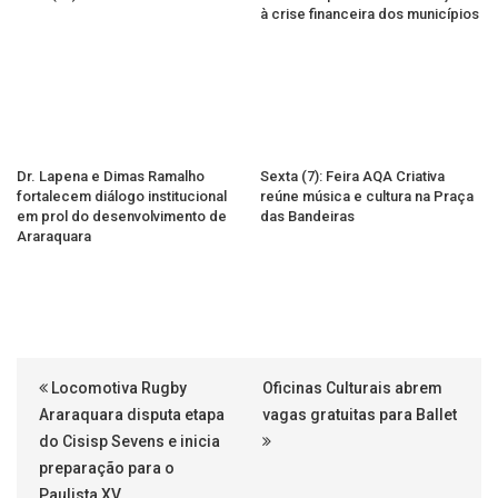
à crise financeira dos municípios
Dr. Lapena e Dimas Ramalho
Sexta (7): Feira AQA Criativa
fortalecem diálogo institucional
reúne música e cultura na Praça
em prol do desenvolvimento de
das Bandeiras
Araraquara
Locomotiva Rugby
Oficinas Culturais abrem
Araraquara disputa etapa
vagas gratuitas para Ballet
do Cisisp Sevens e inicia
preparação para o
Paulista XV