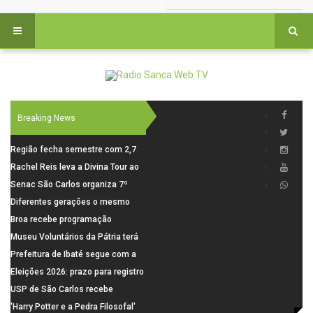
Breaking News
Região fecha semestre com 2,7
mil novosempregos e retoma
Rachel Reis leva a Divina Tour ao
saldo positivo em junho
interior de São Paulo com shows
Senac São Carlos organiza 7º
inéditos em São Carlos e Jundiaí
Fórum Internacional Senac de
Diferentes gerações o mesmo
Educadores com debates sobre
amor: pais do Saae contam como
Broa recebe programação
pensamento crítico, leitura e
a paternidade transformou suas
esportiva com corrida, vela e
Museu Voluntários da Pátria terá
diversidade
histórias
demonstração de paramotor
horário especial nesta segunda-
Prefeitura de Ibaté segue com a
feira (10)
Campanha do Agasalho segue
Eleições 2026: prazo para registro
durante o mês de agosto
de candidaturas acaba em 15 de
USP de São Carlos recebe
agosto
visitantes para apresentar cursos
'Harry Potter e a Pedra Filosofal'