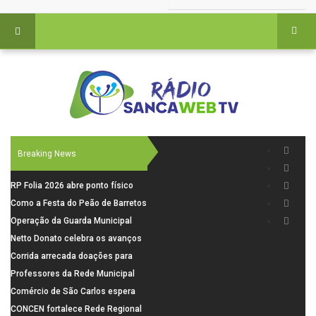
Breaking News
RP Folia 2026 abre ponto físico
para venda de ingressos em
Como a Festa do Peão de Barretos
Ribeirão Preto
usa tecnologia para operar uma
Operação da Guarda Municipal
cidade temporária
resulta na prisão de foragido nas
Netto Donato celebra os avanços
imediações do Cemitério Nossa
na concepção do AME Cirúrgico
Corrida arrecada doações para
Senhora do Carmo
famílias vulneráveis
Professores da Rede Municipal
participam de formação sobre
Comércio de São Carlos espera
Autismo
crescimento de até 6% nas
CONCEN fortalece Rede Regional