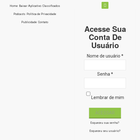
Home
Baixar Aplicativo
Classificados
Podcasts
Política de Privacidade
Publicidade
Contato
Acesse Sua
Conta De
Usuário
Nome de usuário *
Senha *
Lembrar de mim
Esqueceu sua senha?
Esqueceu seu usuário?