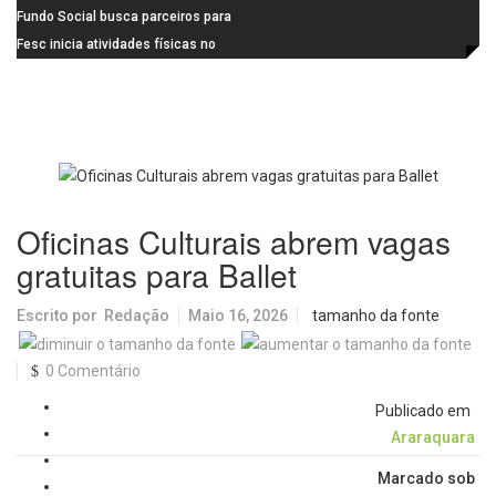
vendas do Dia dos Pais
e São Carlos apresenta modelo de
Fundo Social busca parceiros para
referência
realizar o 11º Casamento
Fesc inicia atividades físicas no
Solidário
Bicão e amplia presença nos
espaços públicos
Oficinas Culturais abrem vagas
gratuitas para Ballet
Escrito por
Redação
Maio 16, 2026
tamanho da fonte
0 Comentário
Publicado em
Araraquara
Marcado sob