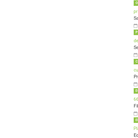
O
Sa
P
Se
C
P
E
Fi
E
E