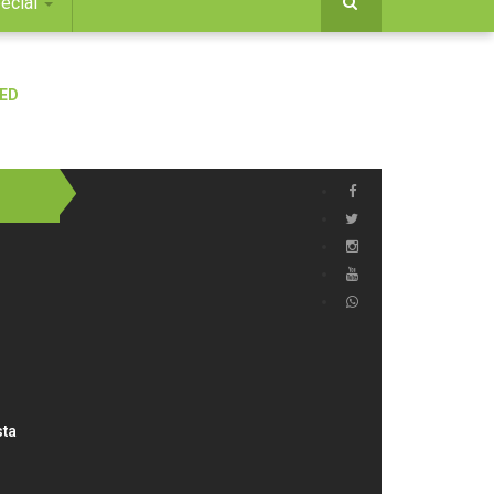
ecial
sta