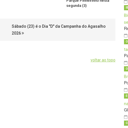
Parque Pinheirinho nesta
segunda (3)
I
Sábado (23) é o Dia "D" da Campanha do Agasalho
Re
2026
O
Pa
voltar ao topo
O
Po
E
G
C