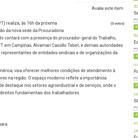
Avalie este item
S
PT) realiza, às 16h da próxima
(0 votos)
E
ação da nova sede da Procuradoria
to contará com a presença do procurador-geral do Trabalho,
E
MPT em Campinas, Alvamari Cassillo Tebet, e demais autoridades
de representantes de entidades sindicais e de organizações da
O
 América, visa oferecer melhores condições de atendimento à
Pa
res na região. O espaço moderno reflete a importância
de destaque nos setores agroindustrial e de serviços, onde o
P
ireitos fundamentais dos trabalhadores.
S
E
ara.
E