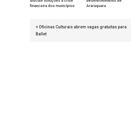
discutir soluções à crise
desenvolvimento de
financeira dos municípios
Araraquara
Oficinas Culturais abrem vagas gratuitas para
Ballet