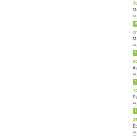
M
M
M
P
A
P
Pa
S
E