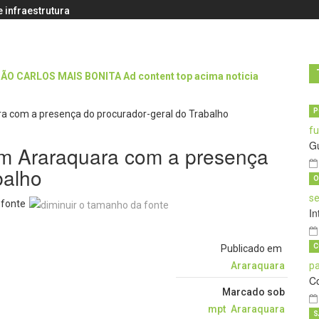
 infraestrutura
P
G
m Araraquara com a presença
balho
O
 fonte
In
C
Publicado em
Araraquara
C
Marcado sob
mpt
Araraquara
S