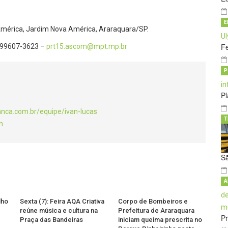
E
 América, Jardim Nova América, Araraquara/SP.
Fe
) 99607-3623 –
prt15.ascom@mpt.mp.br
P
Pl
anca.com.br/equipe/ivan-lucas
T
m
S
A
lho
Sexta (7): Feira AQA Criativa
Corpo de Bombeiros e
reúne música e cultura na
Prefeitura de Araraquara
Pr
Praça das Bandeiras
iniciam queima prescrita no