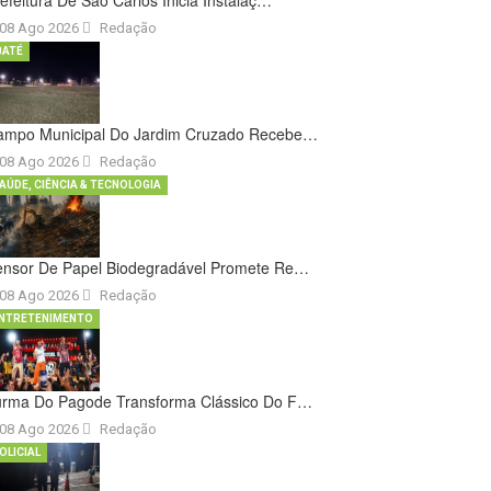
efeitura De São Carlos Inicia Instalaç…
08 Ago 2026
Redação
BATÉ
ampo Municipal Do Jardim Cruzado Recebe…
08 Ago 2026
Redação
AÚDE, CIÊNCIA & TECNOLOGIA
ensor De Papel Biodegradável Promete Re…
08 Ago 2026
Redação
NTRETENIMENTO
urma Do Pagode Transforma Clássico Do F…
08 Ago 2026
Redação
OLICIAL