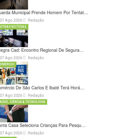
uarda Municipal Prende Homem Por Tentat…
07 Ago 2026
Redação
UTRAS NOTÍCIAS
tegra Cad: Encontro Regional De Segura…
07 Ago 2026
Redação
OMÉRCIO
omércio De São Carlos E Ibaté Terá Horá…
07 Ago 2026
Redação
AÚDE, CIÊNCIA & TECNOLOGIA
anta Casa Seleciona Crianças Para Pesqu…
07 Ago 2026
Redação