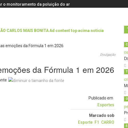
r o monitoramento da poluição do ar
C
Divulgação
D
as emoções da Fórmula 1 em 2026
T
onte
M
Publicado em
O
Esportes
Pr
Marcado sob
Esporte
F1
CARRO
E