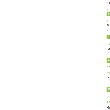
Fe
P
Pl
T
S
A
Pr
I
Re