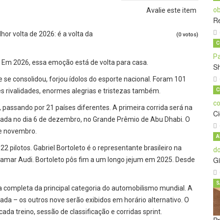
Avalie este item
Re
hor volta de 2026: é a volta da
(0 votos)
C
o. Em 2026, essa emoção está de volta para casa.
S
e se consolidou, forjou ídolos do esporte nacional. Foram 101
des rivalidades, enormes alegrias e tristezas também.
C
passando por 21 países diferentes. A primeira corrida será na
C
rada no dia 6 de dezembro, no Grande Prêmio de Abu Dhabi. O
de novembro.
A
 pilotos. Gabriel Bortoleto é o representante brasileiro na
Gi
hamar Audi. Bortoleto pôs fim a um longo jejum em 2025. Desde
S
ura completa da principal categoria do automobilismo mundial. A
ada – os outros nove serão exibidos em horário alternativo. O
da treino, sessão de classificação e corridas sprint.