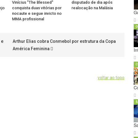
Vinícius "The Blessed"
disputado de dia após
ejo
conquista duas vitórias por
realocação na Malásia
G
nocaute e segue invicto no
MMA profissional
O
 e
Arthur Elias cobra Conmebol por estrutura da Copa
América Feminina
In
C
voltar ao topo
C
S
S