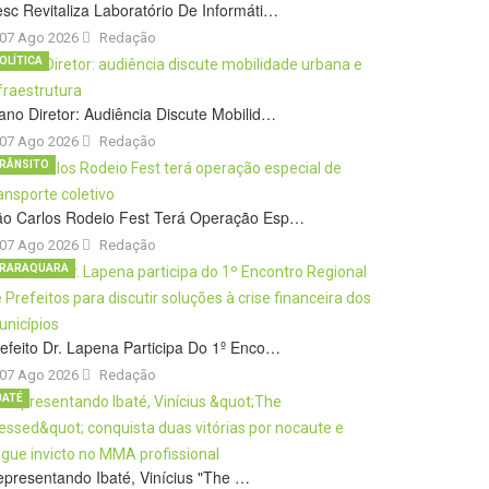
sc Revitaliza Laboratório De Informáti…
07 Ago 2026
Redação
OLÍTICA
ano Diretor: Audiência Discute Mobilid…
07 Ago 2026
Redação
RÂNSITO
ão Carlos Rodeio Fest Terá Operação Esp…
07 Ago 2026
Redação
RARAQUARA
efeito Dr. Lapena Participa Do 1º Enco…
07 Ago 2026
Redação
BATÉ
presentando Ibaté, Vinícius "The …