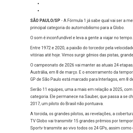
SÃO PAULO/SP
- A Fórmula 1 já sabe qual vai ser a mel
principal categoria do automobilismo para a Globo.
O som é inconfundível e leva a gente a viajar no temp
Entre 1972 e 2020, a paixão do torcedor pela velocidad
vitórias até hoje. Vimos surgir gênios das pistas, gran
O campeonato de 2026 vai manter as atuais 24 etapas, 
Austrália, em 8 de março. E o encerramento da tempo
GP de São Paulo está marcado para Interlagos, em 8 
Serão 11 equipes, uma a mais em relação a 2025, com 22
categoria. Ele permanece na Sauber, que passa a se c
2017, um piloto do Brasil não pontuava.
A torcida, os grandes pilotos, as revelações, a cobert
TV Globo vai transmitir 15 grandes prêmios por tempor
Sportv transmite ao vivo todos os 24 GPs, assim como ca