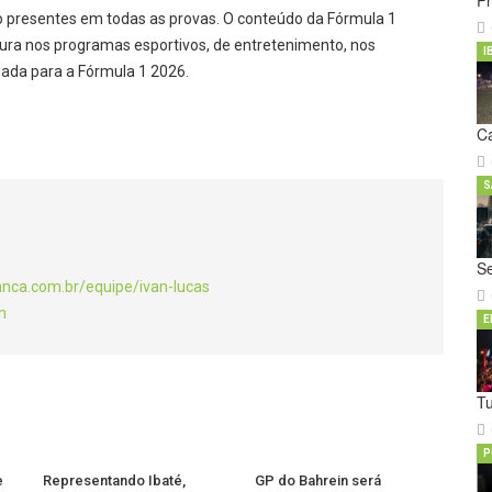
Pr
o presentes em todas as provas. O conteúdo da Fórmula 1
ura nos programas esportivos, de entretenimento, nos
I
argada para a Fórmula 1 2026.
C
S
S
anca.com.br/equipe/ivan-lucas
m
E
T
P
e
Representando Ibaté,
GP do Bahrein será