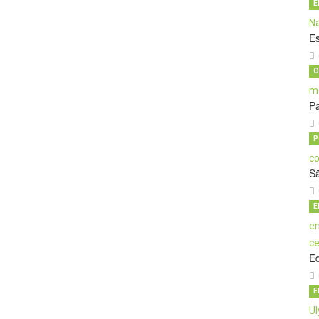
E
E
O
Pa
P
S
E
E
E