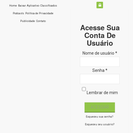
Home
Baixar Aplicativo
Classificados
Podcasts
Política de Privacidade
Publicidade
Contato
Acesse Sua
Conta De
Usuário
Nome de usuário *
Senha *
Lembrar de mim
Esqueceu sua senha?
Esqueceu seu usuário?