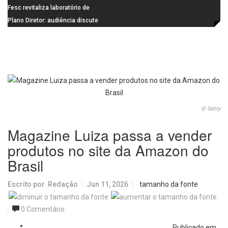
de última geração
Visconde da Cunha Bueno, em
Fesc revitaliza laboratório de
Santa Eudóxia, alcança nota 7,8
informática da Emeb Ulysses
Plano Diretor: audiência discute
no IDEB 2025 e celebra conquista
Picolo
mobilidade urbana e infraestrutura
histórica
© Getty
Magazine Luiza passa a vender
produtos no site da Amazon do
Brasil
Escrito por
Redação
Jun 11, 2026
tamanho da fonte
0 Comentário
Publicado em