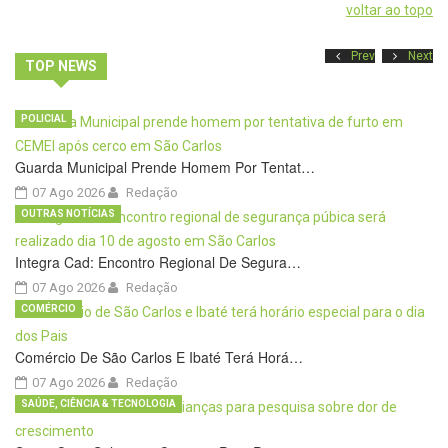
voltar ao topo
Prev
Next
TOP NEWS
POLICIAL
Guarda Municipal Prende Homem Por Tentat…
07 Ago 2026
Redação
OUTRAS NOTÍCIAS
Integra Cad: Encontro Regional De Segura…
07 Ago 2026
Redação
COMÉRCIO
Comércio De São Carlos E Ibaté Terá Horá…
07 Ago 2026
Redação
SAÚDE, CIÊNCIA & TECNOLOGIA