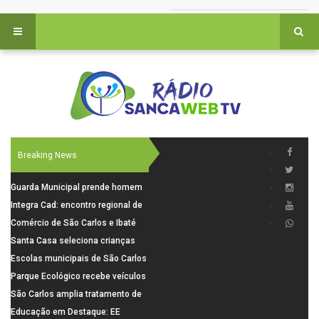
Breaking News
Guarda Municipal prende homem
por tentativa de furto em CEMEI
Integra Cad: encontro regional de
após cerco em São Carlos
segurança púbica será realizado
Comércio de São Carlos e Ibaté
dia 10 de agosto em São Carlos
terá horário especial para o dia
Santa Casa seleciona crianças
dos Pais
para pesquisa sobre dor de
Escolas municipais de São Carlos
crescimento
superam média Nacional do IDEB
Parque Ecológico recebe veículos
elétricos e moderniza rotina de
São Carlos amplia tratamento de
manejo dos animais
resíduos de saúde com autoclave
Educação em Destaque: EE