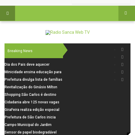
Breaking News
Dia dos Pais deve aquecer
comércio de São Carlos com
Minicidade ensina educação para
renda em alta e maior circulação
o trânsito a 264 crianças da rede
Prefeitura divulga lista de famílias
de consumidores
municipal
pré-selecionadas pela Caixa para
Revitalização do Ginásio Milton
o Residencial Santa Felícia
Olaio filho avança com obras de
Shopping São Carlos é destino
recuperação
para celebrar o Dia dos Pais com
Cidadania abre 125 novas vagas
presentes, gastronomia e lazer
para oficinas de convivência
GiraFeira realiza edição especial
de Dia dos Pais neste domingo (9)
Prefeitura de São Carlos inicia
na Praça dos Advogados
instalação de ovitrampas para
Campo Municipal do Jardim
monitoramento de arboviroses
Cruzado recebe nova iluminação e
Sensor de papel biodegradável