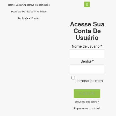
Home
Baixar Aplicativo
Classificados
Podcasts
Política de Privacidade
Publicidade
Contato
Acesse Sua
Conta De
Usuário
Nome de usuário *
Senha *
Lembrar de mim
Esqueceu sua senha?
Esqueceu seu usuário?