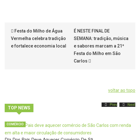
Festa do Milho de Água
É NESTE FINAL DE
Vermelha celebra tradição
SEMANA: tradição, música
e fortalece economia local
e sabores marcam a 21ª
Festa do Milho em São
Carlos
voltar ao topo
Prev
Next
TOP NEWS
COMÉRCIO
Dia Dos Pais Deve Aquecer Comércio De Sã…