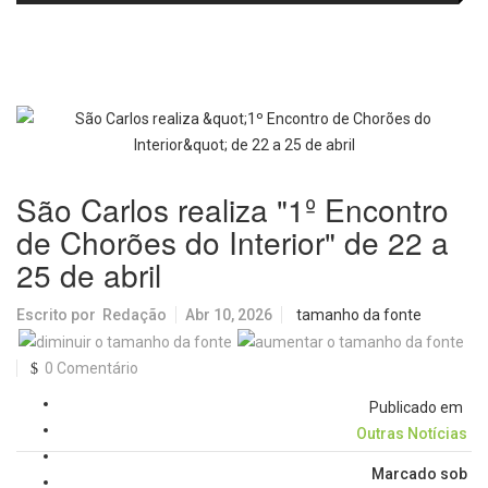
passa a oferecer mais segurança
promete revolucionar o
e opções para atividades noturnas
monitoramento da poluição do ar
São Carlos realiza "1º Encontro
de Chorões do Interior" de 22 a
25 de abril
Escrito por
Redação
Abr 10, 2026
tamanho da fonte
0 Comentário
Publicado em
Outras Notícias
Marcado sob