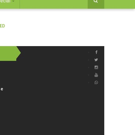
ecial
 e