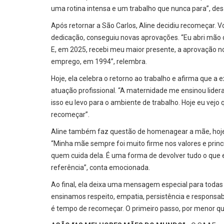
uma rotina intensa e um trabalho que nunca para”, de
Após retornar a São Carlos, Aline decidiu recomeçar. V
dedicação, conseguiu novas aprovações. “Eu abri mão d
E, em 2025, recebi meu maior presente, a aprovação n
emprego, em 1994”, relembra.
Hoje, ela celebra o retorno ao trabalho e afirma que a
atuação profissional. “A maternidade me ensinou lidera
isso eu levo para o ambiente de trabalho. Hoje eu ve
recomeçar”.
Aline também faz questão de homenagear a mãe, hoje c
“Minha mãe sempre foi muito firme nos valores e pri
quem cuida dela. É uma forma de devolver tudo o que 
referência”, conta emocionada.
Ao final, ela deixa uma mensagem especial para todas
ensinamos respeito, empatia, persistência e responsa
é tempo de recomeçar. O primeiro passo, por menor que 