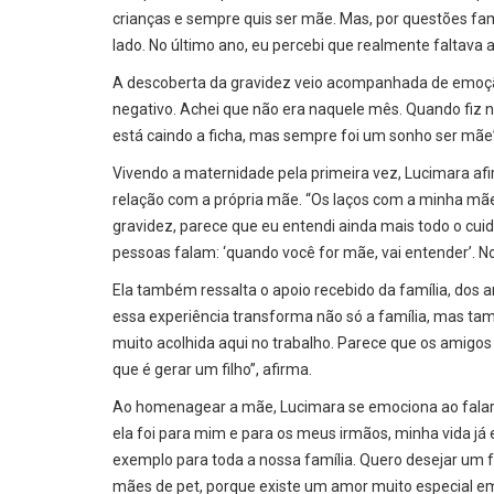
crianças e sempre quis ser mãe. Mas, por questões fa
lado. No último ano, eu percebi que realmente faltava 
A descoberta da gravidez veio acompanhada de emoção 
negativo. Achei que não era naquele mês. Quando fiz 
está caindo a ficha, mas sempre foi um sonho ser mãe
Vivendo a maternidade pela primeira vez, Lucimara af
relação com a própria mãe. “Os laços com a minha mãe
gravidez, parece que eu entendi ainda mais todo o cu
pessoas falam: ‘quando você for mãe, vai entender’. No
Ela também ressalta o apoio recebido da família, dos 
essa experiência transforma não só a família, mas t
muito acolhida aqui no trabalho. Parece que os amig
que é gerar um filho”, afirma.
Ao homenagear a mãe, Lucimara se emociona ao falar so
ela foi para mim e para os meus irmãos, minha vida já 
exemplo para toda a nossa família. Quero desejar um fe
mães de pet, porque existe um amor muito especial em