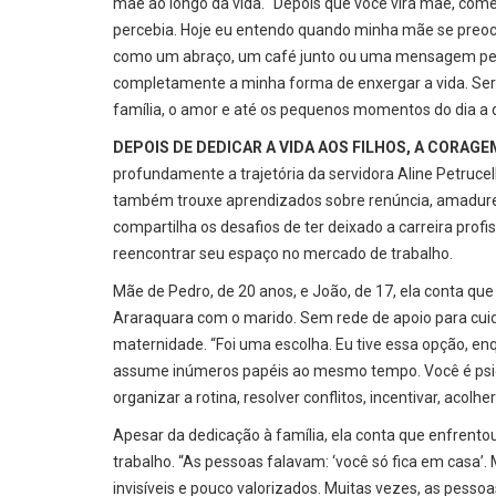
mãe ao longo da vida. “Depois que você vira mãe, com
percebia. Hoje eu entendo quando minha mãe se preoc
como um abraço, um café junto ou uma mensagem pe
completamente a minha forma de enxergar a vida. Se
família, o amor e até os pequenos momentos do dia a dia
DEPOIS DE DEDICAR A VIDA AOS FILHOS, A CORAG
profundamente a trajetória da servidora Aline Petrucell
também trouxe aprendizados sobre renúncia, amadurec
compartilha os desafios de ter deixado a carreira profi
reencontrar seu espaço no mercado de trabalho.
Mãe de Pedro, de 20 anos, e João, de 17, ela conta qu
Araraquara com o marido. Sem rede de apoio para cuid
maternidade. “Foi uma escolha. Eu tive essa opção, e
assume inúmeros papéis ao mesmo tempo. Você é psicól
organizar a rotina, resolver conflitos, incentivar, aco
Apesar da dedicação à família, ela conta que enfrento
trabalho. “As pessoas falavam: ‘você só fica em casa’
invisíveis e pouco valorizados. Muitas vezes, as pesso