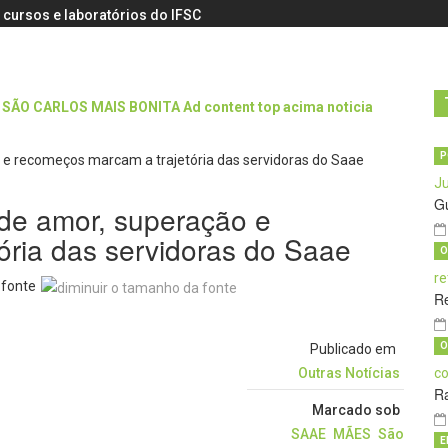
 cursos e laboratórios do IFSC
P
G
de amor, superação e
ória das servidoras do Saae
O
 fonte
R
O
Publicado em
Outras Notícias
Ra
Marcado sob
SAAE
MÃES
São
E