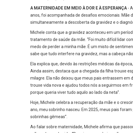
A MATERNIDADE EM MEIO À DOR E À ESPERANÇA
- 
anos, foi acompanhada de desafios emocionais. Mãe da
simultaneamente a descoberta da gravidez e o diagnó
Michele conta que a gravidez aconteceu em um período
tratamento de saúde da mãe. “Foi muito difícil lidar 
medo de perder a minha mãe. É um misto de sentimento
sabe que tudo interfere na gravidez, mas a cabeça não
Ela explica que, devido às restrições médicas da époc
Ainda assim, destaca que a chegada da filha trouxe esp
milagre. Ela não deixou que meus pais entrassem em d
trouxe vida nova e ajudou todos nós a seguirmos em f
porque queria viver tudo aquilo ao lado da neta”.
Hoje, Michele celebra a recuperação da mãe e o crescim
ano, meu sobrinho nasceu. Em 2025, meus pais foram 
sobrinhas gêmeas”.
Ao falar sobre maternidade, Michele afirma que passou