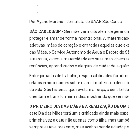
Por Ayane Martins - Jornalista do SAAE São Carlos
SÃO CARLOS/SP
- Ser mãe vai muito além de gerar uma 
proteger e amar de forma incondicional. A maternidad
adotivas, mães de coração e em todas aquelas que exe
das Mães, o Serviço Autônomo de Água e Esgoto de Sã
autarquia, vivem a maternidade em suas mais diversas f
renúncias, aprendizados e alegrias de cuidar de algué
Entre jornadas de trabalho, responsabilidades familia
relatos emocionantes sobre o amor materno, a descob
da vida. São histórias que revelam a força, a sensibil
orientam e transformam vidas, mostrando que ser mãe
O PRIMEIRO DIA DAS MÃES E A REALIZAÇÃO DE UM
este Dia das Mães terá um significado ainda mais espec
primeira vez a data não apenas como filha, mas tam
sempre esteve presente, mas acabou sendo adiado pela 