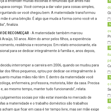
eça a entender muitas escolhas e renúncias que antes não
A
upava comigo. Você começa a dar valor para coisas simples,
Gi
rguntando se você chegou bem. A maternidade transformou
r mãe é uma bênção. É algo que muda a forma como você vê a
”, finaliza.
S
EM DE RECOMEÇAR
- A maternidade também marcou
Pr
i Araújo, 50 anos. Além do amor pelos filhos, a experiência
imento, resiliência e recomeços. Em relato emocionante, ela
I
ssional para se dedicar integralmente à família e, anos depois,
e decidiu interromper a carreira em 2006, quando se mudou para
C
ar dos filhos pequenos, optou por dedicar-se integralmente à
nquanto muitas mães não têm. E dentro da maternidade você
S
oga, enfermeira, professora, motorista, líder da casa. Precisa
S
lher e, ao mesmo tempo, manter tudo funcionando”, relata.
u julgamentos sociais por não estar inserida no mercado de
E
. Mas a maternidade e o trabalho doméstico são trabalhos
as acham que ficar em casa é ter tempo livre, mas ser mãe exige