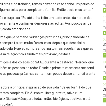
miliares e de trabalho, fomos deixando esse sonho um pouco de
alguma coisa para completar a família. Então decidimos tentar”.
P
e surpresa. “Eu até tinha feito um teste antes da hora e deu
El
novamente e confirmei, demorei a acreditar. Aos poucos ainda
”, conta emocionada.
E
irma que já percebe mudanças profundas, principalmente na
 sempre foram muito fortes, mas, depois que descobri a
U
idado dela. Hoje eu compreendo muito mais aquela frase que as
ssa relação ficou ainda mais próxima”, destaca.
T
amigos e dos colegas do SAAE durante a gestação. “Percebi que
'H
ambém as pessoas ao redor. Desde o primeiro momento me senti
os e as pessoas próximas sentem um pouco desse amor diferente
C
bre a principal inspiração de sua vida. “Se eu for 1% do que
D
estará completa. Ela é uma mulher guerreira, ativa e um
liz Dia das Mães para todas: mães biológicas, adotivas e até
T
 cuidar”.