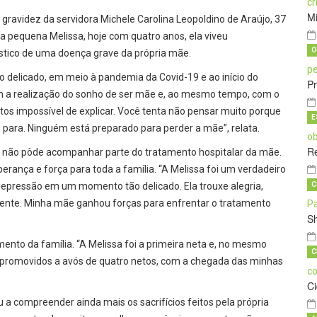
M
A gravidez da servidora Michele Carolina Leopoldino de Araújo, 37
 pequena Melissa, hoje com quatro anos, ela viveu
O
stico de uma doença grave da própria mãe.
 delicado, em meio à pandemia da Covid-19 e ao início do
Pr
com a realização do sonho de ser mãe e, ao mesmo tempo, com o
s impossível de explicar. Você tenta não pensar muito porque
E
 para. Ninguém está preparado para perder a mãe”, relata.
Re
a, não pôde acompanhar parte do tratamento hospitalar da mãe.
erança e força para toda a família. “A Melissa foi um verdadeiro
epressão em um momento tão delicado. Ela trouxe alegria,
C
rente. Minha mãe ganhou forças para enfrentar o tratamento
S
ento da família. “A Melissa foi a primeira neta e, no mesmo
C
promovidos a avós de quatro netos, com a chegada das minhas
C
 a compreender ainda mais os sacrifícios feitos pela própria