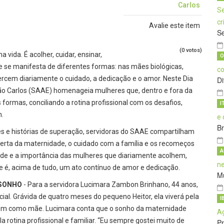
Carlos
Avalie este item
Se
(0 votos)
vida. É acolher, cuidar, ensinar,
O
e se manifesta de diferentes formas: nas mães biológicas,
rcem diariamente o cuidado, a dedicação e o amor. Neste Dia
D
o Carlos (SAAE) homenageia mulheres que, dentro e fora da
ormas, conciliando a rotina profissional com os desafios,
I
m.
B
res e histórias de superação, servidoras do SAAE compartilham
erta da maternidade, o cuidado com a família e os recomeços
A
idade e a importância das mulheres que diariamente acolhem,
 é, acima de tudo, um ato contínuo de amor e dedicação.
Mu
 SONHO
- Para a servidora Lucimara Zambon Brinhano, 44 anos,
ial. Grávida de quatro meses do pequeno Heitor, ela viverá pela
I
bém como mãe. Lucimara conta que o sonho da maternidade
rotina profissional e familiar. “Eu sempre gostei muito de
P