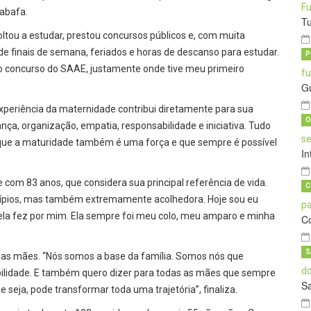
sabafa.
T
oltou a estudar, prestou concursos públicos e, com muita
e finais de semana, feriados e horas de descanso para estudar.
P
o concurso do SAAE, justamente onde tive meu primeiro
G
 experiência da maternidade contribui diretamente para sua
O
nça, organização, empatia, responsabilidade e iniciativa. Tudo
jo que a maturidade também é uma força e que sempre é possível
In
om 83 anos, que considera sua principal referência de vida.
C
ncípios, mas também extremamente acolhedora. Hoje sou eu
ela fez por mim. Ela sempre foi meu colo, meu amparo e minha
C
S
 as mães. “Nós somos a base da família. Somos nós que
bilidade. E também quero dizer para todas as mães que sempre
S
seja, pode transformar toda uma trajetória”, finaliza.