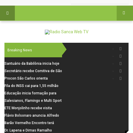
Breaking News
Santuário da Babilônia inicia hoje
(06), uma programação especial
Secretário recebe Comitiva de São
para os seus 160 anos de história.
Carlos para debater investimentos
Procon São Carlos orienta
em rodovias
consumidores sobre cuidados
Fila do INSS cai para 1,55 milhão
nas compras para o Dia dos Pais
em julho, com alta de 66,5% nos
Educação inicia formação para
pedidos negados em 2026
elaboração do novo Plano
Salesianos, Flamingo e Multi Sport
Municipal
vão representar São Carlos no
ETE Monjolinho recebe visita
campeonato Estadual
científica da FAPESP
Flávio Bolsonaro anuncia Alfredo
Gaspar, relator da comissão do
Barão Vermelho Encontro terá
INSS, como vice
data extra em Belo Horizonte
Dr. Lapena e Dimas Ramalho