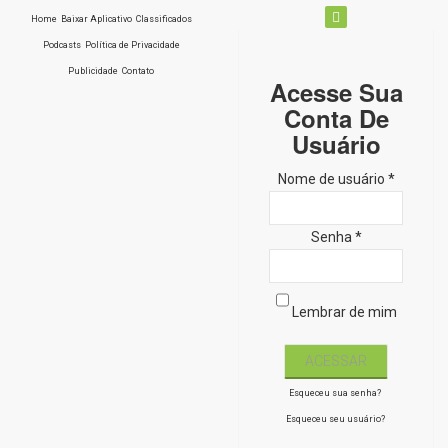
Home
Baixar Aplicativo
Classificados
Podcasts
Política de Privacidade
Publicidade
Contato
Acesse Sua
Conta De
Usuário
Nome de usuário *
Senha *
Lembrar de mim
Esqueceu sua senha?
Esqueceu seu usuário?