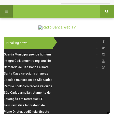
Breaking News
Guarda Municipal prende homem
por tentativa de furto em CEMEI
Integra Cad: encontro regional de
após cerco em São Carlos
segurança púbica será realizado
Comércio de São Carlos e Ibaté
dia 10 de agosto em São Carlos
terá horário especial para o dia
Santa Casa seleciona crianças
dos Pais
para pesquisa sobre dor de
Escolas municipais de São Carlos
crescimento
superam média Nacional do IDEB
Parque Ecológico recebe veículos
elétricos e moderniza rotina de
São Carlos amplia tratamento de
manejo dos animais
resíduos de saúde com autoclave
Educação em Destaque: EE
de última geração
Visconde da Cunha Bueno, em
Fesc revitaliza laboratório de
Santa Eudóxia, alcança nota 7,8
informática da Emeb Ulysses
Plano Diretor: audiência discute