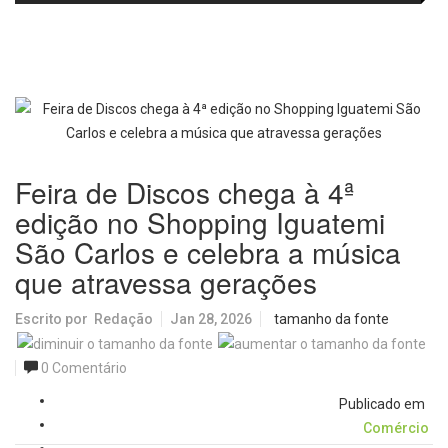
no IDEB 2025 e celebra conquista
Picolo
mobilidade urbana e infraestrutura
histórica
Feira de Discos chega à 4ª
edição no Shopping Iguatemi
São Carlos e celebra a música
que atravessa gerações
Escrito por
Redação
Jan 28, 2026
tamanho da fonte
0 Comentário
Publicado em
Comércio