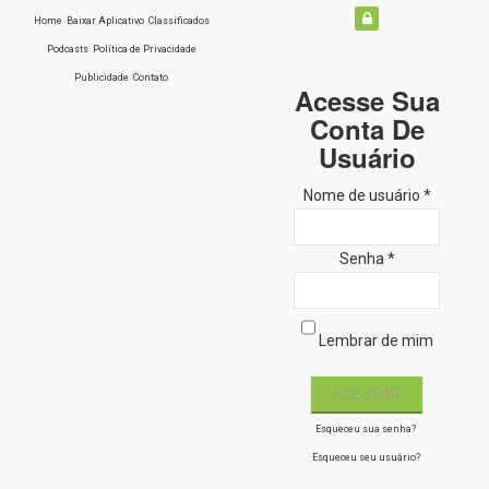
Home
Baixar Aplicativo
Classificados
Podcasts
Política de Privacidade
Publicidade
Contato
Acesse Sua
Conta De
Usuário
Nome de usuário *
Senha *
Lembrar de mim
Esqueceu sua senha?
Esqueceu seu usuário?