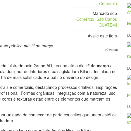
Comércio
Marcado sob
Comércio
São Carlos
N
IGUATEMI
Avalie este item
a ao público até 1º de março.
(0 votos)
C
administrado pelo Grupo AD, recebe até o dia
1º de março
a
ela designer de interiores e paisagista Iara Kílaris. Instalada no
 há de mais sofisticado e atual no universo do design.
iais e comerciais, destacando processos criativos, inspirações
ofissional. Formas orgânicas, integração com a natureza, uso
P
e cores e texturas estão entre os elementos que marcam os
oportunidade de conhecer de perto conceitos que unem estética
iradora.
jetos ao lado do arquiteto Aquiles Nícolas Kílaris,