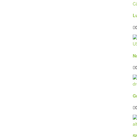
L
N
G
S