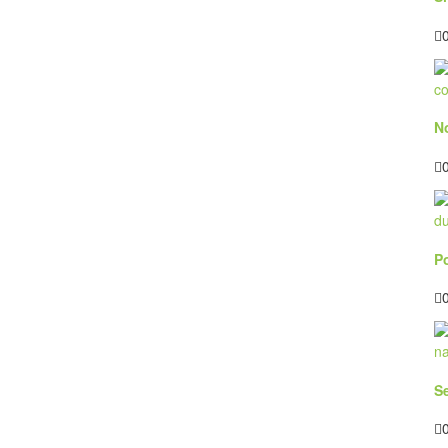
N
P
S