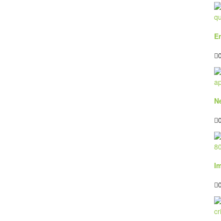
E
N
I