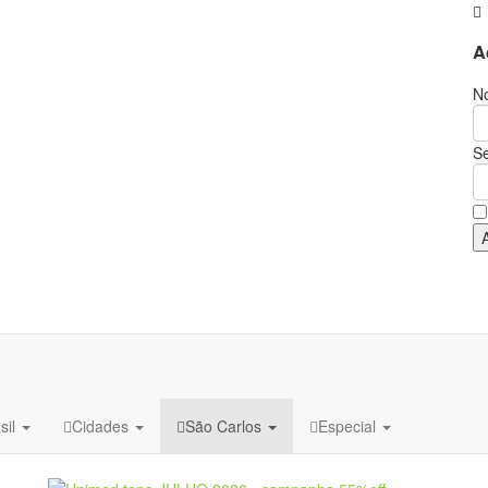
A
No
S
sil
Cidades
São Carlos
Especial