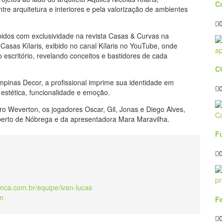
C
re arquitetura e interiores e pela valorização de ambientes
ibidos com exclusividade na revista Casas & Curvas na
asas Kílaris, exibido no canal Kílaris no YouTube, onde
 escritório, revelando conceitos e bastidores de cada
C
inas Decor, a profissional imprime sua identidade em
estética, funcionalidade e emoção.
ro Weverton, os jogadores Oscar, Gil, Jonas e Diego Alves,
lberto de Nóbrega e da apresentadora Mara Maravilha.
F
anca.com.br/equipe/ivan-lucas
m
Fe