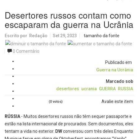
Desertores russos contam como
escaparam da guerra na Ucrânia
Escrito por
Redação
Set 29, 2023
tamanho da fonte
0 Comentário
Publicado em
Guerra na Ucrânia
Marcado sob
desertores
ucrania
GUERRA
RUSSIA
Avalie este item
(0 votos)
RÚSSIA
- Muitos desertores russos não têm sequer passaporte e
estão na lista internacional de procurados. Sem documentos, eles
tentam a vida no exterior.
DW
conversou com três deles.Enquanto
Munique ferve em clima de Oktoberfest, encontramos “Vasily”