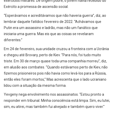
exercícios militares. De origem pobre, o jovem havia recebido do
Exército a promessa de ascensão social.
“Esperávamos e acreditávamos que não haveria guerra”, diz, ao
lembrar daquele fatídico fevereiro de 2022. “Achávamos que
Putin era um assassino e ladrão, mas não um fanático que
iniciaria uma guerra. Mas eis que as coisas se revelaram
diferentes.”
Em 24 de fevereiro, sua unidade cruzou a fronteira com a Ucrânia
e chegou até Brovary, perto de Kiev. “Para nós, foi tudo muito
triste. Em 30 de março quase toda uma companhia morreu”, diz,
em alusão aos combates. “Quando estávamos perto de Kiev, não
fizemos prisioneiros pois não havia como levá-los para a Rússia,
então eles foram mortos,” Mas acrescenta que o lado ucraniano
lidou com a situação da mesma forma.
Yevgeny nega envolvimento nos assassinatos. “Estou pronto a
responder em tribunal. Minha consciência está limpa. Sim, eu lutei,
sim, eu atirei, mas também fui alvejado e também quero viver.”