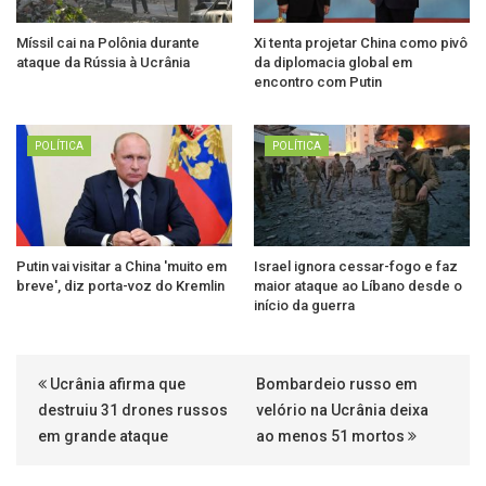
Míssil cai na Polônia durante
Xi tenta projetar China como pivô
ataque da Rússia à Ucrânia
da diplomacia global em
encontro com Putin
POLÍTICA
POLÍTICA
Putin vai visitar a China 'muito em
Israel ignora cessar-fogo e faz
breve', diz porta-voz do Kremlin
maior ataque ao Líbano desde o
início da guerra
Ucrânia afirma que
Bombardeio russo em
destruiu 31 drones russos
velório na Ucrânia deixa
em grande ataque
ao menos 51 mortos