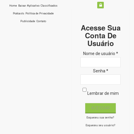
Home
Baixar Aplicativo
Classificados
Podcasts
Política de Privacidade
Publicidade
Contato
Acesse Sua
Conta De
Usuário
Nome de usuário *
Senha *
Lembrar de mim
Esqueceu sua senha?
Esqueceu seu usuário?