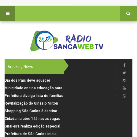
Breaking News
Dia dos Pais deve aquecer
comércio de São Carlos com
Minicidade ensina educação para
renda em alta e maior circulação
o trânsito a 264 crianças da rede
Prefeitura divulga lista de famílias
de consumidores
municipal
pré-selecionadas pela Caixa para
Revitalização do Ginásio Milton
o Residencial Santa Felícia
Olaio filho avança com obras de
Shopping São Carlos é destino
recuperação
para celebrar o Dia dos Pais com
Cidadania abre 125 novas vagas
presentes, gastronomia e lazer
para oficinas de convivência
GiraFeira realiza edição especial
de Dia dos Pais neste domingo (9)
Prefeitura de São Carlos inicia