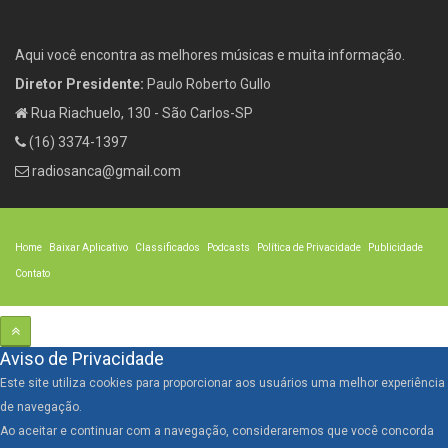
Aqui você encontra as melhores músicas e muita informação.
Diretor Presidente:
Paulo Roberto Gullo
Rua Riachuelo, 130 - São Carlos-SP
(16) 3374-1397
radiosanca@gmail.com
Home
Baixar Aplicativo
Classificados
Podcasts
Política de Privacidade
Publicidade
Contato
Aviso de Privacidade
Este site utiliza cookies para proporcionar aos usuários uma melhor experiência
de navegação.
Ao aceitar e continuar com a navegação, consideraremos que você concorda