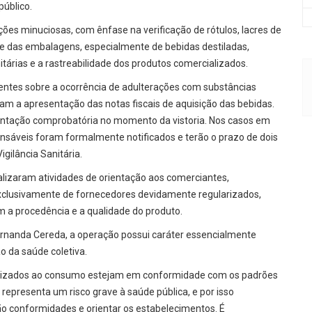
úblico.
ões minuciosas, com ênfase na verificação de rótulos, lacres de
 das embalagens, especialmente de bebidas destiladas,
árias e a rastreabilidade dos produtos comercializados.
entes sobre a ocorrência de adulterações com substâncias
aram a apresentação das notas fiscais de aquisição das bebidas.
ntação comprobatória no momento da vistoria. Nos casos em
onsáveis foram formalmente notificados e terão o prazo de dois
gilância Sanitária.
alizaram atividades de orientação aos comerciantes,
xclusivamente de fornecedores devidamente regularizados,
 a procedência e a qualidade do produto.
Fernanda Cereda, a operação possui caráter essencialmente
o da saúde coletiva.
nibilizados ao consumo estejam em conformidade com os padrões
representa um risco grave à saúde pública, e por isso
não conformidades e orientar os estabelecimentos. É