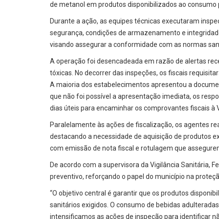
de metanol em produtos disponibilizados ao consumo p
Durante a ação, as equipes técnicas executaram inspeç
segurança, condições de armazenamento e integridade
visando assegurar a conformidade com as normas sanit
A operação foi desencadeada em razão de alertas rec
tóxicas. No decorrer das inspeções, os fiscais requisit
A maioria dos estabelecimentos apresentou a docume
que não foi possível a apresentação imediata, os resp
dias úteis para encaminhar os comprovantes fiscais à Vi
Paralelamente às ações de fiscalização, os agentes re
destacando a necessidade de aquisição de produtos e
com emissão de nota fiscal e rotulagem que assegurem
De acordo com a supervisora da Vigilância Sanitária, 
preventivo, reforçando o papel do município na proteçã
“O objetivo central é garantir que os produtos dispo
sanitários exigidos. O consumo de bebidas adulteradas 
intensificamos as ações de inspeção para identificar 