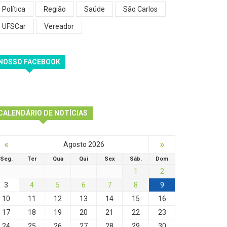
Política
Região
Saúde
São Carlos
UFSCar
Vereador
NOSSO FACEBOOK
CALENDÁRIO DE NOTÍCIAS
«
»
Agosto 2026
Seg.
Ter
Qua
Qui
Sex
Sáb.
Dom
1
2
3
4
5
6
7
8
9
10
11
12
13
14
15
16
17
18
19
20
21
22
23
24
25
26
27
28
29
30