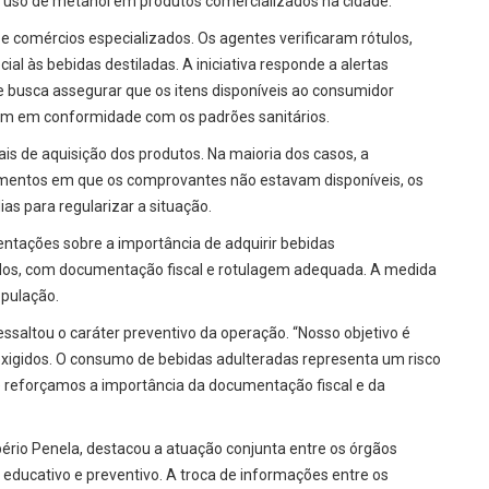
 o uso de metanol em produtos comercializados na cidade.
 comércios especializados. Os agentes verificaram rótulos,
l às bebidas destiladas. A iniciativa responde a alertas
e busca assegurar que os itens disponíveis ao consumidor
jam em conformidade com os padrões sanitários.
scais de aquisição dos produtos. Na maioria dos casos, a
imentos em que os comprovantes não estavam disponíveis, os
as para regularizar a situação.
entações sobre a importância de adquirir bebidas
dos, com documentação fiscal e rotulagem adequada. A medida
opulação.
essaltou o caráter preventivo da operação. “Nosso objetivo é
exigidos. O consumo de bebidas adulteradas representa um risco
 e reforçamos a importância da documentação fiscal e da
bério Penela, destacou a atuação conjunta entre os órgãos
 educativo e preventivo. A troca de informações entre os