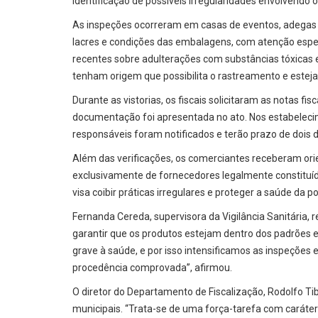
identificação de possíveis irregularidades envolvendo
As inspeções ocorreram em casas de eventos, adegas e
lacres e condições das embalagens, com atenção especia
recentes sobre adulterações com substâncias tóxicas 
tenham origem que possibilita o rastreamento e este
Durante as vistorias, os fiscais solicitaram as notas fi
documentação foi apresentada no ato. Nos estabelec
responsáveis foram notificados e terão prazo de dois di
Além das verificações, os comerciantes receberam ori
exclusivamente de fornecedores legalmente constituí
visa coibir práticas irregulares e proteger a saúde da p
Fernanda Cereda, supervisora da Vigilância Sanitária, r
garantir que os produtos estejam dentro dos padrões 
grave à saúde, e por isso intensificamos as inspeções
procedência comprovada”, afirmou.
O diretor do Departamento de Fiscalização, Rodolfo Ti
municipais. “Trata-se de uma força-tarefa com caráter