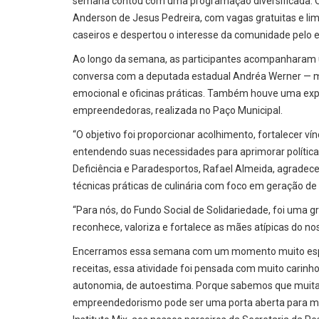
semana contou com uma programação diversificada. O 
Anderson de Jesus Pedreira, com vagas gratuitas e lim
caseiros e despertou o interesse da comunidade pelo
Ao longo da semana, as participantes acompanharam u
conversa com a deputada estadual Andréa Werner — mãe
emocional e oficinas práticas. Também houve uma exp
empreendedoras, realizada no Paço Municipal.
“O objetivo foi proporcionar acolhimento, fortalecer ví
entendendo suas necessidades para aprimorar políticas
Deficiência e Paradesportos, Rafael Almeida, agradece
técnicas práticas de culinária com foco em geração de
“Para nós, do Fundo Social de Solidariedade, foi uma gr
reconhece, valoriza e fortalece as mães atípicas do no
Encerramos essa semana com um momento muito especi
receitas, essa atividade foi pensada com muito carinh
autonomia, de autoestima. Porque sabemos que muitas
empreendedorismo pode ser uma porta aberta para mai