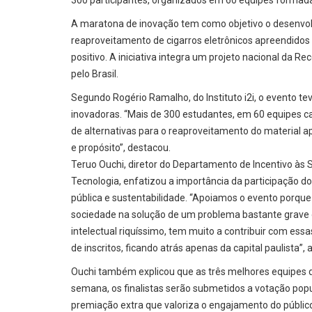
300 participantes, organizados em 60 equipes formadas
A maratona de inovação tem como objetivo o desenvolvi
reaproveitamento de cigarros eletrônicos apreendidos
positivo. A iniciativa integra um projeto nacional da 
pelo Brasil.
Segundo Rogério Ramalho, do Instituto i2i, o evento t
inovadoras. “Mais de 300 estudantes, em 60 equipes 
de alternativas para o reaproveitamento do material ap
e propósito”, destacou.
Teruo Ouchi, diretor do Departamento de Incentivo às 
Tecnologia, enfatizou a importância da participação 
pública e sustentabilidade. “Apoiamos o evento porqu
sociedade na solução de um problema bastante grave de
intelectual riquíssimo, tem muito a contribuir com essa
de inscritos, ficando atrás apenas da capital paulista”, 
Ouchi também explicou que as três melhores equipes de
semana, os finalistas serão submetidos a votação pop
premiação extra que valoriza o engajamento do públic