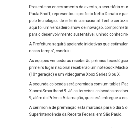
Presente no encerramento do evento, a secretária mun
Paula Knoff, representou o prefeito Netto Donato e p
polo tecnológico de referência nacional. Tenho certeza 
aqui foi um verdadeiro show de inovação, comprometi
para o desenvolvimento sustentável, unindo conhecimen
A Prefeitura seguirá apoiando iniciativas que estimule
nosso tempo”, concluiu.
As equipes vencedoras receberão prêmios tecnológicos 
primeiro lugar nacional receberão um notebook MacBoo
(10ª geração) e um videogame Xbox Series S ou X.
A segunda colocada será premiada com um tablet iPad
Xiaomi Smartband 9. Já os terceiros colocados receb
9, além do Prêmio Aclamação, que será entregue à equ
A cerimônia de premiação está marcada para o dia 5 d
Superintendência da Receita Federal em São Paulo.