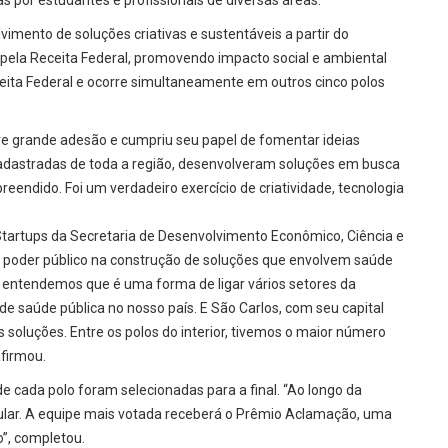
 por estudantes e profissionais de diversas áreas.
mento de soluções criativas e sustentáveis a partir do
 pela Receita Federal, promovendo impacto social e ambiental
Receita Federal e ocorre simultaneamente em outros cinco polos
eve grande adesão e cumpriu seu papel de fomentar ideias
cadastradas de toda a região, desenvolveram soluções em busca
reendido. Foi um verdadeiro exercício de criatividade, tecnologia
Startups da Secretaria de Desenvolvimento Econômico, Ciência e
do poder público na construção de soluções que envolvem saúde
e entendemos que é uma forma de ligar vários setores da
 saúde pública no nosso país. E São Carlos, com seu capital
s soluções. Entre os polos do interior, tivemos o maior número
afirmou.
 cada polo foram selecionadas para a final. “Ao longo da
ular. A equipe mais votada receberá o Prêmio Aclamação, uma
o”, completou.