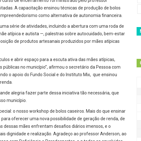
curso de encerramento foi ministrado pelo professor
itadas. A capacitação ensinou técnicas de produção de bolos
 empreendedorismo como alternativa de autonomia financeira.
ma série de atividades, incluindo a abertura com uma roda de
 atípica e autista —, palestras sobre autocuidado, bem-estar
osição de produtos artesanais produzidos por mães atípicas
nculos e abrir espaço para a escuta ativa das mães atípicas,
 públicas no município”, afirmou o secretário da Pessoa com
ndo o apoio do Fundo Social e do Instituto Mix, que ensinou
 renda.
ande alegria fazer parte dessa iniciativa tão necessária, que
sso município.
al: o nosso workshop de bolos caseiros. Mais do que ensinar
o para oferecer uma nova possibilidade de geração de renda, de
 dessas mães enfrentam desafios diários imensos, e o
s dignidade e realização. Agradeço ao professor Anderson, ao