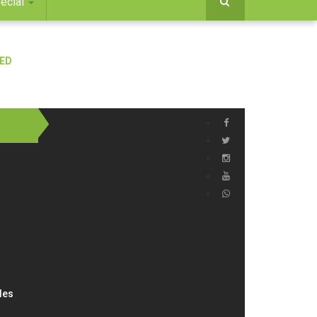
ecial
des