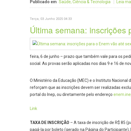
Publicado em
Saúde, Ciência & Tecnologia
Leia mais
Terça, 03 Junho 2025 04:33
Última semana: inscrições 
feira, 6 de junho – prazo que também vale para os pe
social. As provas serão aplicadas nos dias 9 e 16 de 
O Ministério da Educação (MEC) e o Instituto Nacional 
reforçam que as inscrições devem ser realizadas exc
portal do Inep, ou diretamente pelo endereço
enem.inep
Link
TAXA DE INSCRIÇÃO
– A taxa de inscrição de R$ 85 (p
pagá-la por boleto (gerado na Página do Participante);