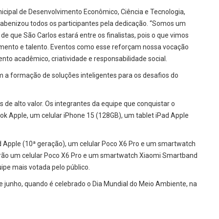
icipal de Desenvolvimento Econômico, Ciência e Tecnologia,
arabenizou todos os participantes pela dedicação. “Somos um
de que São Carlos estará entre os finalistas, pois o que vimos
mento e talento. Eventos como esse reforçam nossa vocação
to acadêmico, criatividade e responsabilidade social.
m a formação de soluções inteligentes para os desafios do
de alto valor. Os integrantes da equipe que conquistar o
k Apple, um celular iPhone 15 (128GB), um tablet iPad Apple
 Apple (10ª geração), um celular Poco X6 Pro e um smartwatch
erão um celular Poco X6 Pro e um smartwatch Xiaomi Smartband
ipe mais votada pelo público.
e junho, quando é celebrado o Dia Mundial do Meio Ambiente, na