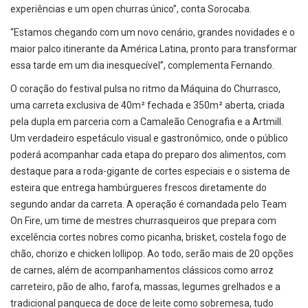
experiências e um open churras único”, conta Sorocaba.
“Estamos chegando com um novo cenário, grandes novidades e o
maior palco itinerante da América Latina, pronto para transformar
essa tarde em um dia inesquecível”, complementa Fernando.
O coração do festival pulsa no ritmo da Máquina do Churrasco,
uma carreta exclusiva de 40m² fechada e 350m² aberta, criada
pela dupla em parceria com a Camaleão Cenografia e a Artmill.
Um verdadeiro espetáculo visual e gastronômico, onde o público
poderá acompanhar cada etapa do preparo dos alimentos, com
destaque para a roda-gigante de cortes especiais e o sistema de
esteira que entrega hambúrgueres frescos diretamente do
segundo andar da carreta. A operação é comandada pelo Team
On Fire, um time de mestres churrasqueiros que prepara com
excelência cortes nobres como picanha, brisket, costela fogo de
chão, chorizo e chicken lollipop. Ao todo, serão mais de 20 opções
de carnes, além de acompanhamentos clássicos como arroz
carreteiro, pão de alho, farofa, massas, legumes grelhados e a
tradicional panqueca de doce de leite como sobremesa, tudo