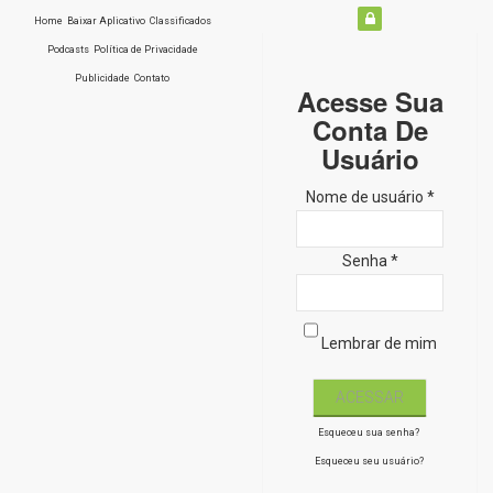
Home
Baixar Aplicativo
Classificados
Podcasts
Política de Privacidade
Publicidade
Contato
Acesse Sua
Conta De
Usuário
Nome de usuário *
Senha *
Lembrar de mim
Esqueceu sua senha?
Esqueceu seu usuário?