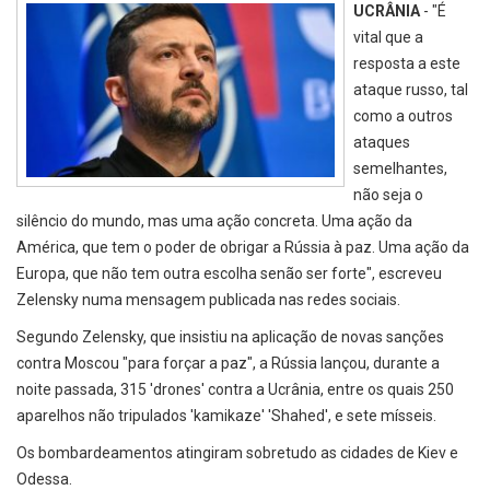
UCRÂNIA
- "É
vital que a
resposta a este
ataque russo, tal
como a outros
ataques
semelhantes,
não seja o
silêncio do mundo, mas uma ação concreta. Uma ação da
América, que tem o poder de obrigar a Rússia à paz. Uma ação da
Europa, que não tem outra escolha senão ser forte", escreveu
Zelensky numa mensagem publicada nas redes sociais.
Segundo Zelensky, que insistiu na aplicação de novas sanções
contra Moscou "para forçar a paz", a Rússia lançou, durante a
noite passada, 315 'drones' contra a Ucrânia, entre os quais 250
aparelhos não tripulados 'kamikaze' 'Shahed', e sete mísseis.
Os bombardeamentos atingiram sobretudo as cidades de Kiev e
Odessa.