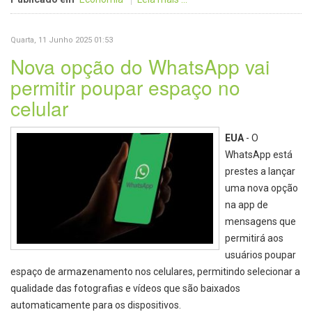
Quarta, 11 Junho 2025 01:53
Nova opção do WhatsApp vai
permitir poupar espaço no
celular
EUA
- O
WhatsApp está
prestes a lançar
uma nova opção
na app de
mensagens que
permitirá aos
usuários poupar
espaço de armazenamento nos celulares, permitindo selecionar a
qualidade das fotografias e vídeos que são baixados
automaticamente para os dispositivos.