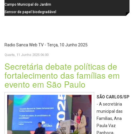
na Praça dos Advogados
instalação de ovitrampas para
Campo Municipal do Jardim
monitoramento de arboviroses
Cruzado recebe nova iluminação e
Sensor de papel biodegradável
passa a oferecer mais segurança
promete revolucionar o
e opções para atividades noturnas
monitoramento da poluição do ar
Radio Sanca Web TV - Terça, 10 Junho 2025
Quarta, 11 Junho 2025 06:00
Secretária debate políticas de
fortalecimento das famílias em
evento em São Paulo
SÃO CARLOS/SP
- A secretária
municipal das
Famílias, Ana
Paula Vaz
Panhoca,