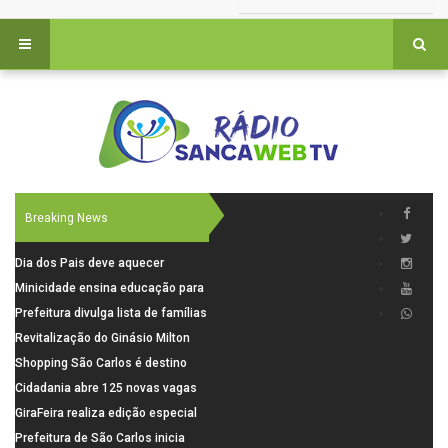
Breaking News
Dia dos Pais deve aquecer
comércio de São Carlos com
Minicidade ensina educação para
renda em alta e maior circulação
o trânsito a 264 crianças da rede
Prefeitura divulga lista de famílias
de consumidores
municipal
pré-selecionadas pela Caixa para
Revitalização do Ginásio Milton
o Residencial Santa Felícia
Olaio filho avança com obras de
Shopping São Carlos é destino
recuperação
para celebrar o Dia dos Pais com
Cidadania abre 125 novas vagas
presentes, gastronomia e lazer
para oficinas de convivência
GiraFeira realiza edição especial
de Dia dos Pais neste domingo (9)
Prefeitura de São Carlos inicia