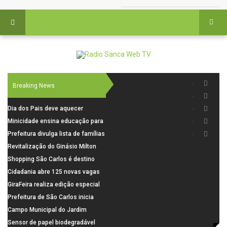
Breaking News
Dia dos Pais deve aquecer
comércio de São Carlos com
Minicidade ensina educação para
renda em alta e maior circulação
o trânsito a 264 crianças da rede
Prefeitura divulga lista de famílias
de consumidores
municipal
pré-selecionadas pela Caixa para
Revitalização do Ginásio Milton
o Residencial Santa Felícia
Olaio filho avança com obras de
Shopping São Carlos é destino
recuperação
para celebrar o Dia dos Pais com
Cidadania abre 125 novas vagas
presentes, gastronomia e lazer
para oficinas de convivência
GiraFeira realiza edição especial
de Dia dos Pais neste domingo (9)
Prefeitura de São Carlos inicia
na Praça dos Advogados
instalação de ovitrampas para
Campo Municipal do Jardim
monitoramento de arboviroses
Cruzado recebe nova iluminação e
Sensor de papel biodegradável