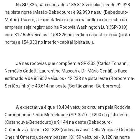
Na SP-326, são esperados 185.818 veículos, sendo 92.928
na pista norte (Matão-Bebedouro) e 92.890 na sul (Bebedouro-
Matão). Porém, a expectativa é que o maior fluxo no trecho da
empresa seja registrado na Rodovia Washington Luís (SP-310),
com 312.656 veículos - 158.326 no sentido capital-interior (pista
norte) e 154.330 no interior-capital (pista sul).
Já nas rodovias que compõem a SP-333 (Carlos Tonanni,
Nemésio Cadetti, Laurentino Mascari e Dr. Mário Gentil), o fluxo
estimado é de 85.852 veículos - 42.238 na pista leste (Borborema-
Sertãozinho) e 43.614 na oeste (Sertãozinho–Borborema).
A expectativa é que 18.434 veículos circulem pela Rodovia
Comendador Pedro Monteleone (SP-351) - 9.290 na pista leste
(Catanduva-Bebedouro) e 9.144 na oeste (Bebedouro-
Catanduva). Já pela SP-323 (rodovias José Della Vechia e Orlando
Chesini Ometto), devem passar 18.159 veículos - 9.120 na norte