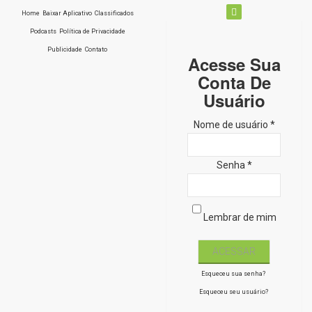
Home
Baixar Aplicativo
Classificados
Podcasts
Política de Privacidade
Publicidade
Contato
Acesse Sua
Conta De
Usuário
Nome de usuário *
Senha *
Lembrar de mim
Esqueceu sua senha?
Esqueceu seu usuário?