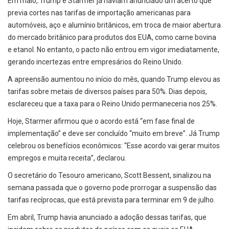
Em maio, Trump e Starmer já haviam anunciado um acerto que
previa cortes nas tarifas de importação americanas para
automóveis, aço e alumínio britânicos, em troca de maior abertura
do mercado britânico para produtos dos EUA, como carne bovina
e etanol. No entanto, o pacto não entrou em vigor imediatamente,
gerando incertezas entre empresários do Reino Unido.
A apreensão aumentou no início do mês, quando Trump elevou as
tarifas sobre metais de diversos países para 50%. Dias depois,
esclareceu que a taxa para o Reino Unido permaneceria nos 25%.
Hoje, Starmer afirmou que o acordo está “em fase final de
implementação” e deve ser concluído “muito em breve”. Já Trump
celebrou os benefícios econômicos: “Esse acordo vai gerar muitos
empregos e muita receita”, declarou.
O secretário do Tesouro americano, Scott Bessent, sinalizou na
semana passada que o governo pode prorrogar a suspensão das
tarifas recíprocas, que está prevista para terminar em 9 de julho.
Em abril, Trump havia anunciado a adoção dessas tarifas, que