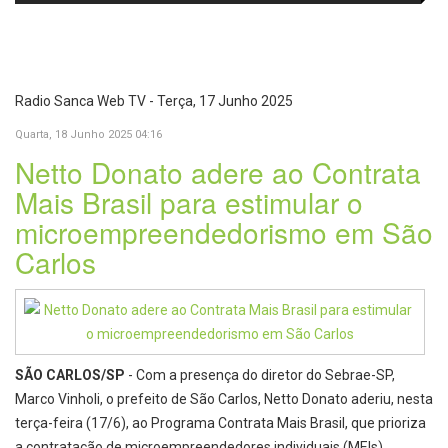
passa a oferecer mais segurança
promete revolucionar o
e opções para atividades noturnas
monitoramento da poluição do ar
Radio Sanca Web TV - Terça, 17 Junho 2025
Quarta, 18 Junho 2025 04:16
Netto Donato adere ao Contrata
Mais Brasil para estimular o
microempreendedorismo em São
Carlos
SÃO CARLOS/SP
- Com a presença do diretor do Sebrae-SP,
Marco Vinholi, o prefeito de São Carlos, Netto Donato aderiu, nesta
terça-feira (17/6), ao Programa Contrata Mais Brasil, que prioriza
a contratação de microempreendedores individuais (MEIs)