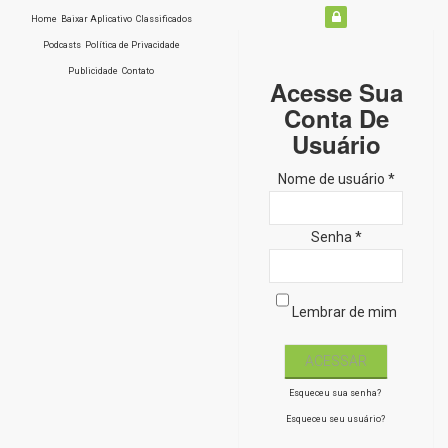
Home
Baixar Aplicativo
Classificados
Podcasts
Política de Privacidade
Publicidade
Contato
Acesse Sua
Conta De
Usuário
Nome de usuário *
Senha *
Lembrar de mim
Esqueceu sua senha?
Esqueceu seu usuário?