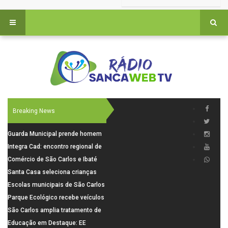
Breaking News
Guarda Municipal prende homem
por tentativa de furto em CEMEI
Integra Cad: encontro regional de
após cerco em São Carlos
segurança púbica será realizado
Comércio de São Carlos e Ibaté
dia 10 de agosto em São Carlos
terá horário especial para o dia
Santa Casa seleciona crianças
dos Pais
para pesquisa sobre dor de
Escolas municipais de São Carlos
crescimento
superam média Nacional do IDEB
Parque Ecológico recebe veículos
elétricos e moderniza rotina de
São Carlos amplia tratamento de
manejo dos animais
resíduos de saúde com autoclave
Educação em Destaque: EE