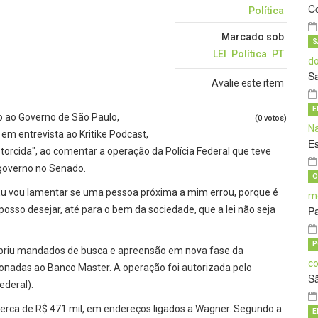
C
Política
Marcado sob
S
LEI
Política
PT
S
Avalie este item
E
o ao Governo de São Paulo,
(0 votos)
em entrevista ao Kritike Podcast,
E
torcida", ao comentar a operação da Polícia Federal que teve
 governo no Senado.
O
. "Eu vou lamentar se uma pessoa próxima a mim errou, porque é
sso desejar, até para o bem da sociedade, que a lei não seja
Pa
P
priu mandados de busca e apreensão em nova fase da
onadas ao Banco Master. A operação foi autorizada pelo
S
ederal).
 cerca de R$ 471 mil, em endereços ligados a Wagner. Segundo a
E