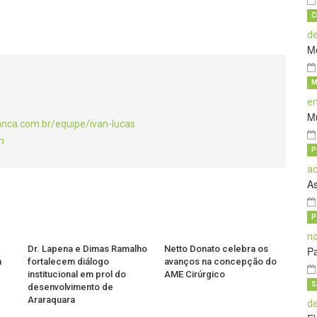
C
M
M
M
anca.com.br/equipe/ivan-lucas
m
P
A
P
Dr. Lapena e Dimas Ramalho
Netto Donato celebra os
Pa
a
fortalecem diálogo
avanços na concepção do
institucional em prol do
AME Cirúrgico
S
desenvolvimento de
Araraquara