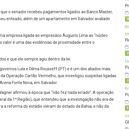
Pr
e que o senador recebeu pagamentos ligados ao Banco Master,
 seu enteado, além de um apartamento em Salvador avaliado
I
uma empresa ligada ao empresário Augusto Lima ao "núcleo
Re
o valor é uma das evidências de proximidade entre o
O
os e que ele sempre agiu dentro da lei.
Pa
 governos Lula e Dilma Rousseff (PT) e é um dos aliados mais
vo da Operação Cartão Vermelho, que investigou suspeitas ligadas
O
 Arena Fonte Nova, em Salvador.
 Wagner afirmou à época que "não fez nada errado". A operação
Po
eral da 1ª Região), que entendeu que a investigação não era de
a a reforma do estádio vieram do estado da Bahia, e não da
E
G