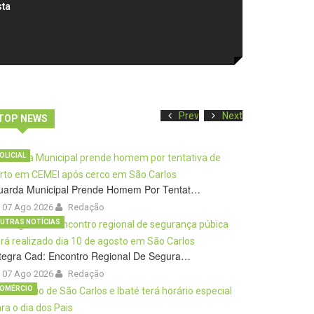
sta
Prev
Next
TOP NEWS
OLICIAL
uarda Municipal Prende Homem Por Tentat…
07 Ago 2026
Redação
UTRAS NOTÍCIAS
tegra Cad: Encontro Regional De Segura…
07 Ago 2026
Redação
OMÉRCIO