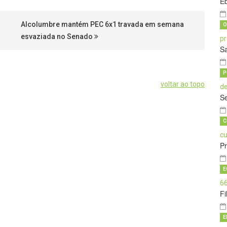
E
Alcolumbre mantém PEC 6x1 travada em semana
O
esvaziada no Senado
Sa
P
voltar ao topo
Se
C
P
E
Fi
E