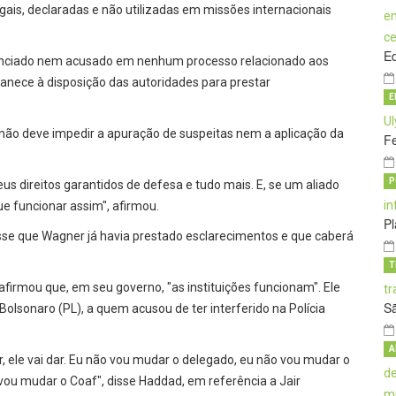
egais, declaradas e não utilizadas em missões internacionais
E
nunciado nem acusado em nenhum processo relacionado aos
nece à disposição das autoridades para prestar
E
 não deve impedir a apuração de suspeitas nem a aplicação da
Fe
P
us direitos garantidos de defesa e tudo mais. E, se um aliado
e funcionar assim", afirmou.
Pl
sse que Wagner já havia prestado esclarecimentos e que caberá
T
 afirmou que, em seu governo, "as instituições funcionam". Ele
S
Bolsonaro (PL), a quem acusou de ter interferido na Polícia
A
ar, ele vai dar. Eu não vou mudar o delegado, eu não vou mudar o
vou mudar o Coaf", disse Haddad, em referência a Jair