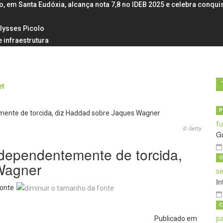
em Santa Eudóxia, alcança nota 7,8 no IDEB 2025 e celebra conqui
Ulysses Picolo
 infraestrutura
P
© Getty
G
ndependentemente de torcida,
O
Wagner
In
onte
C
Publicado em