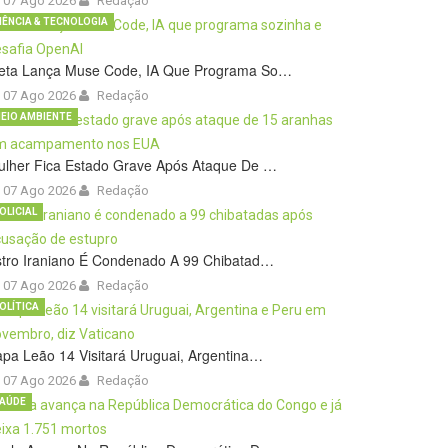
07 Ago 2026
Redação
IÊNCIA & TECNOLOGIA
eta Lança Muse Code, IA Que Programa So…
07 Ago 2026
Redação
EIO AMBIENTE
ulher Fica Estado Grave Após Ataque De …
07 Ago 2026
Redação
OLICIAL
stro Iraniano É Condenado A 99 Chibatad…
07 Ago 2026
Redação
OLÍTICA
pa Leão 14 Visitará Uruguai, Argentina…
07 Ago 2026
Redação
AÚDE