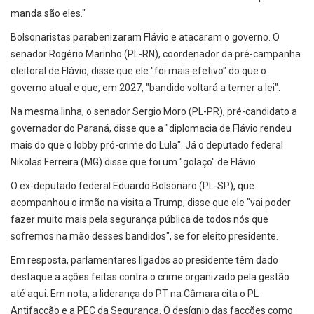
manda são eles."
Bolsonaristas parabenizaram Flávio e atacaram o governo. O
senador Rogério Marinho (PL-RN), coordenador da pré-campanha
eleitoral de Flávio, disse que ele "foi mais efetivo" do que o
governo atual e que, em 2027, "bandido voltará a temer a lei".
Na mesma linha, o senador Sergio Moro (PL-PR), pré-candidato a
governador do Paraná, disse que a "diplomacia de Flávio rendeu
mais do que o lobby pró-crime do Lula". Já o deputado federal
Nikolas Ferreira (MG) disse que foi um "golaço" de Flávio.
O ex-deputado federal Eduardo Bolsonaro (PL-SP), que
acompanhou o irmão na visita a Trump, disse que ele "vai poder
fazer muito mais pela segurança pública de todos nós que
sofremos na mão desses bandidos", se for eleito presidente.
Em resposta, parlamentares ligados ao presidente têm dado
destaque a ações feitas contra o crime organizado pela gestão
até aqui. Em nota, a liderança do PT na Câmara cita o PL
Antifacção e a PEC da Segurança. O desígnio das facções como