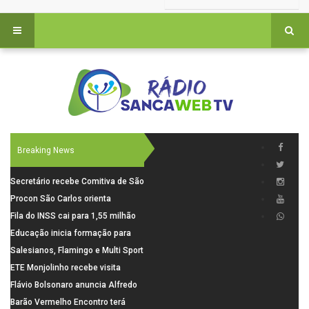
Breaking News
Secretário recebe Comitiva de São
Carlos para debater investimentos
Procon São Carlos orienta
em rodovias
consumidores sobre cuidados
Fila do INSS cai para 1,55 milhão
nas compras para o Dia dos Pais
em julho, com alta de 66,5% nos
Educação inicia formação para
pedidos negados em 2026
elaboração do novo Plano
Salesianos, Flamingo e Multi Sport
Municipal
vão representar São Carlos no
ETE Monjolinho recebe visita
campeonato Estadual
científica da FAPESP
Flávio Bolsonaro anuncia Alfredo
Gaspar, relator da comissão do
Barão Vermelho Encontro terá