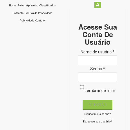
Home
Baixar Aplicativo
Classificados
Podcasts
Política de Privacidade
Publicidade
Contato
Acesse Sua
Conta De
Usuário
Nome de usuário *
Senha *
Lembrar de mim
Esqueceu sua senha?
Esqueceu seu usuário?