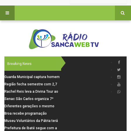
Breaking News
Guarda Municipal captura homem
procurado pela Justiça durante
Região fecha semestre com 2,7
patrulhamento em São Carlos
mil novosempregos e retoma
Rachel Reis leva a Divina Tour ao
saldo positivo em junho
interior de São Paulo com shows
Senac São Carlos organiza 7º
inéditos em São Carlos e Jundiaí
Fórum Internacional Senac de
Diferentes gerações o mesmo
Educadores com debates sobre
amor: pais do Saae contam como
Broa recebe programação
pensamento crítico, leitura e
a paternidade transformou suas
esportiva com corrida, vela e
Museu Voluntários da Pátria terá
diversidade
histórias
demonstração de paramotor
horário especial nesta segunda-
Prefeitura de Ibaté segue com a