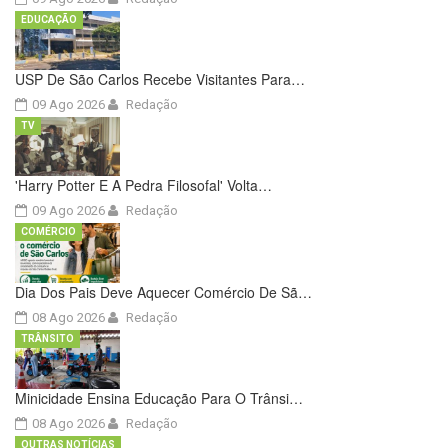
EDUCAÇÃO
USP De São Carlos Recebe Visitantes Para…
09 Ago 2026
Redação
TV
'Harry Potter E A Pedra Filosofal' Volta…
09 Ago 2026
Redação
COMÉRCIO
Dia Dos Pais Deve Aquecer Comércio De Sã…
08 Ago 2026
Redação
TRÂNSITO
Minicidade Ensina Educação Para O Trânsi…
08 Ago 2026
Redação
OUTRAS NOTÍCIAS