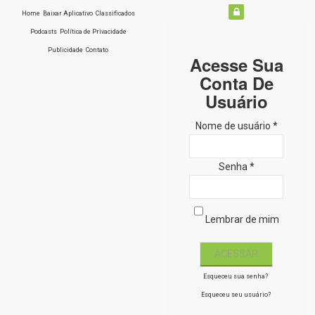
Home
Baixar Aplicativo
Classificados
Podcasts
Política de Privacidade
Publicidade
Contato
Acesse Sua
Conta De
Usuário
Nome de usuário *
Senha *
Lembrar de mim
Esqueceu sua senha?
Esqueceu seu usuário?